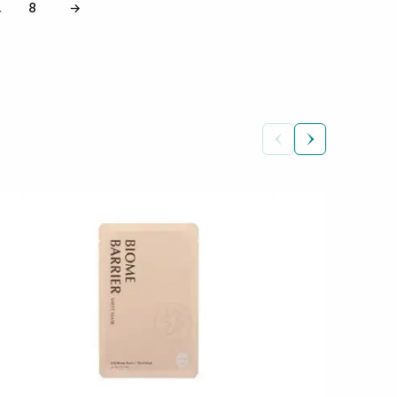
8
→
…