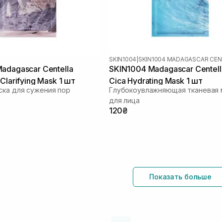
SKIN1004
|
adagascar Centella
SKIN1004 Madagascar Centell
Clarifying Mask 1 шт
Cica Hydrating Mask 1 шт
ска для сужения пор
Глубокоувлажняющая тканевая 
для лица
120₴
Показать больше