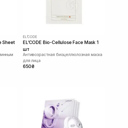
EL’CODE
e Sheet
EL’CODE Bio-Cellulose Face Mask 1
шт
аминным
Антивозрастная биоцеллюлозная маска
для лица
650₴