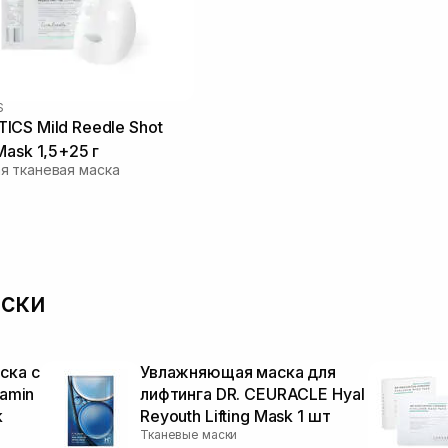
S
CS Mild Reedle Shot
Mask 1,5+25 г
я тканевая маска
аски
ска с
Увлажняющая маска для
tamin
лифтинга DR. CEURACLE Hyal
k
Reyouth Lifting Mask 1 шт
Тканевые маски