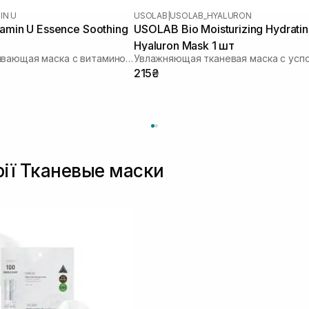
IN U
USOLAB
|
USOLAB_HYALURON
tamin U Essence Soothing
USOLAB Bio Moisturizing Hydrati
Hyaluron Mask 1 шт
Восстанавливающая маска с витамином U
215₴
рії Тканевые маски