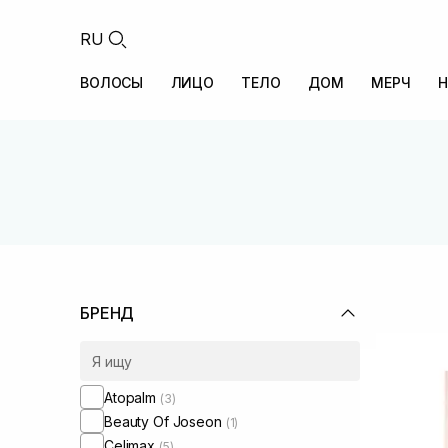
RU
ВОЛОСЫ
ЛИЦО
ТЕЛО
ДОМ
МЕРЧ
Н
БРЕНД
Atopalm
(3)
Beauty Of Joseon
(1)
Celimax
(5)