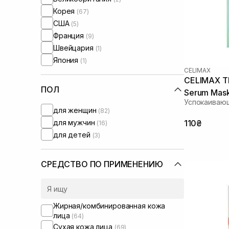
Round Lab
(5)
Корея
(67)
Skin1004
(5)
США
(5)
UIQ
(3)
Франция
(9)
Usolab
(2)
Швейцария
(1)
VT Cosmetics
(1)
Япония
(1)
CELIMAX
CELIMAX Th
ПОЛ
Serum Mask
Успокаивающ
для женщин
(82)
для мужчин
110₴
(16)
для детей
(3)
СРЕДСТВО ПО ПРИМЕНЕНИЮ
Жирная/комбинированная кожа
лица
(64)
Сухая кожа лица
(69)