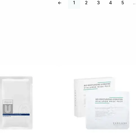
←
1
2
3
4
5