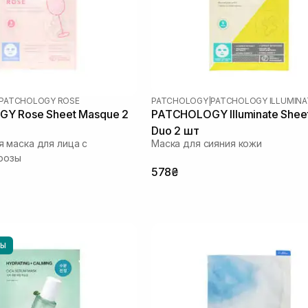
PATCHOLOGY ROSE
PATCHOLOGY
|
PATCHOLOGY ILLUMINA
Y Rosе Sheet Masque 2
PATCHOLOGY Illuminate Shee
Duo 2 шт
маска для лица с
Маска для сияния кожи
розы
578₴
НЫ