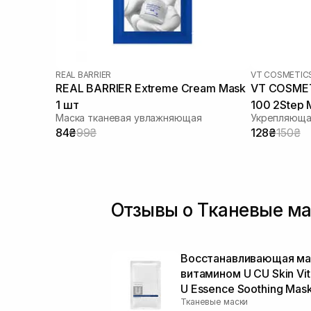
Чайное дерево
(3)
MLE
(1)
REAL BARRIER
VT COSMETIC
REAL BARRIER Extreme Cream Mask
VT COSMETI
1 шт
100 2Step 
Маска тканевая увлажняющая
Укрепляюща
84₴
99₴
128₴
150₴
Отзывы о Тканевые м
Восстанавливающая ма
витамином U CU Skin Vi
U Essence Soothing Mas
Тканевые маски