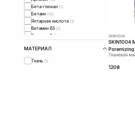
Бета-глюкан
(1)
Бетаин
(10)
Янтарная кислота
(2)
Витамин B5
(2)
Витамин Е
(5)
SKIN1004
SKIN1004 M
Витамин C
(4)
МАТЕРИАЛ
Poremizing 
Витамин U
(1)
Тканевая ма
Галактомиссис
(1)
Ткань
(1)
Гомамелис
(5)
120₴
Гвайазулен
(2)
Гиалуроновая кислота
(43)
Гидролизованный коллаген
(1)
Глицерин
(10)
Глюконолактон
(2)
Глутатион
(3)
Экстракт инжира
(1)
Экстракт календулы
(1)
Экстракт камелии
(1)