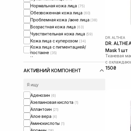
Нормальная кожа лица
(75)
Обезвоженная кожа лица
(60)
Проблемная кожа /акне лица
(38)
Возрастная кожа лица
(63)
Чувствительная кожа лица
(59)
DR. ALTHEA
Кожа лица с куперозом
(34)
DR. ALTHEA
Кожа лица с пигментацией/
Mask 1 шт
постакне
(35)
Тканевая ма
Кожа лица с расширенными порами
с охлаждаю
(25)
150₴
Кожа лица с нарушенным
АКТИВНИЙ КОМПОНЕНТ
барьером
(35)
Кожа лица с нарушенным
микробиомом
(28)
Аденозин
(6)
Азелаиновая кислота
(1)
Аллантоин
(21)
Алое вера
(4)
Аминокислоты
(1)
Аргинин
(18)