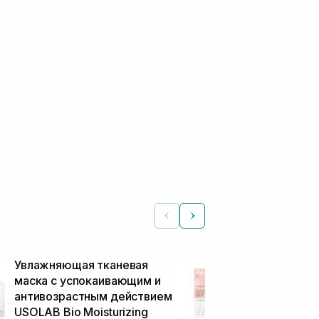
Увлажняющая тканевая
Лифтинг мас
маска с успокаивающим и
MEDICUBE Col
антивозрастным действием
Mask 27 г
Тканевые маски
USOLAB Bio Moisturizing