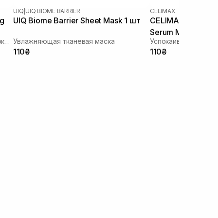
UIQ
|
UIQ BIOME BARRIER
CELIMAX
ng
UIQ Biome Barrier Sheet Mask 1 шт
CELIMAX The Real
Serum Mask 1 шт
Увлажняющая тканевая маска с успокаивающим и антивозрастным действием
Увлажняющая тканевая маска
110₴
110₴