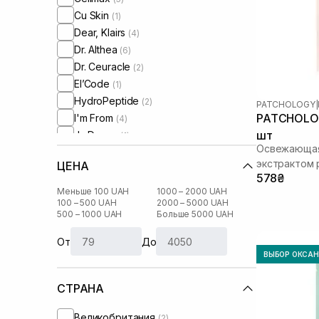
Cu Skin
(1)
Dear, Klairs
(4)
Dr. Althea
(6)
Dr. Ceuracle
(2)
El’Code
(1)
HydroPeptide
(2)
PATCHOLOGY
|
PATCHOLOG
I'm From
(4)
шт
Js Derma
(1)
Освежающая 
Manyo Factory
(5)
экстрактом 
ЦЕНА
Medicube
(7)
578₴
Medik8
(2)
Меньше 100 UAH
1000 – 2000 UAH
Needly
100 – 500 UAH
2000 – 5000 UAH
(4)
500 – 1000 UAH
Больше 5000 UAH
Numbuzin
(2)
Patchology
(3)
От
До
RARE Paris
(9)
ВЫБОР ОКСА
Real Barrier
(4)
СТРАНА
Rejuran
(3)
Rosy Drop
(1)
Великобритания
(2)