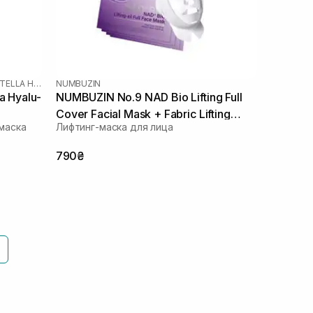
SKIN1004 MADAGASCAR CENTELLA HYALU-CICA
NUMBUZIN
a Hyalu-
NUMBUZIN No.9 NAD Bio Lifting Full
Cover Facial Mask + Fabric Lifting
маска
Лифтинг-маска для лица
Band 4 шт
790₴