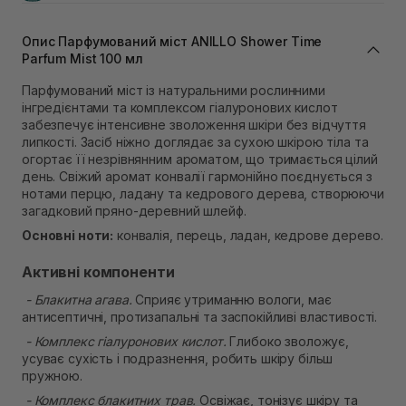
Самовивіз м. Львів, вул. Івана Франка 36
В наявності
Опис Парфумований міст ANILLO Shower Time
Самовивіз м. Львів, вул. Степана Бандери 45
Parfum Mist 100 мл
В наявності
Парфумований міст із натуральними рослинними
Самовивіз м. Рівне, вул. 16-го Липня, 15
інгредієнтами та комплексом гіалуронових кислот
В наявності
забезпечує інтенсивне зволоження шкіри без відчуття
Самовивіз м. Рівне, вул. Кулика і Гудачека 23 (ТЦ
липкості. Засіб ніжно доглядає за сухою шкірою тіла та
Екватор)
огортає її незрівнянним ароматом, що тримається цілий
В наявності
день. Свіжий аромат конвалії гармонійно поєднується з
нотами перцю, ладану та кедрового дерева, створюючи
загадковий пряно-деревний шлейф.
Основні ноти:
конвалія, перець, ладан, кедрове дерево.
Активні компоненти
- Блакитна агава.
Сприяє утриманню вологи, має
антисептичні, протизапальні та заспокійливі властивості.
- Комплекс гіалуронових кислот.
Глибоко зволожує,
усуває сухість і подразнення, робить шкіру більш
пружною.
- Комплекс блакитних трав.
Освіжає, тонізує шкіру та