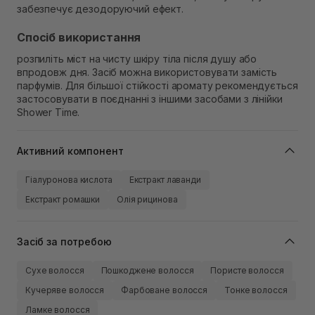
забезпечує дезодоруючий ефект.
Спосіб використання
розпиліть міст на чисту шкіру тіла після душу або
впродовж дня. Засіб можна використовувати замість
парфумів. Для більшої стійкості аромату рекомендується
застосовувати в поєднанні з іншими засобами з лінійки
Shower Time.
Активний компонент
Гіалуронова кислота
Екстракт лаванди
Екстракт ромашки
Олія рицинова
Засіб за потребою
Сухе волосся
Пошкоджене волосся
Пористе волосся
Кучеряве волосся
Фарбоване волосся
Тонке волосся
Ламке волосся