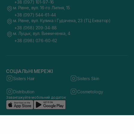
+38 (097) 101-97-16
м. Рівне, вул. 16-го Липня, 15
+38 (097) 544-61-44
м. Рівне, вул. Кулика і Гудачека, 23 (ТЦ Екватор)
+38 (068) 209-34-88
м. Луцьк, вул. Винниченка, 4
+38 (098) 076-60-62
СОЦІАЛЬНІ МЕРЕЖІ
Sisters Hair
Sisters Skin
Distribution
Cosmetology
Завантажуйте мобільний додаток