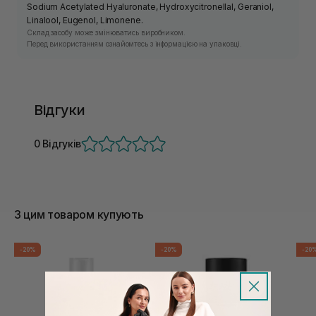
Sodium Acetylated Hyaluronate, Hydroxycitronellal, Geraniol,
Linalool, Eugenol, Limonene.
Склад засобу може змінюватись виробником.
Перед використанням ознайомтесь з інформацією на упаковці.
Відгуки
0 Відгуків
З цим товаром купують
-20%
-20%
-20