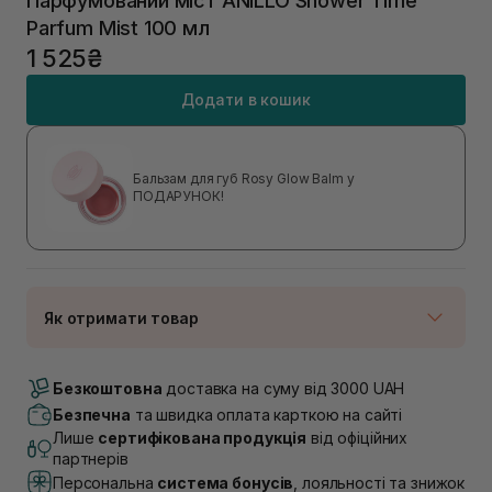
Парфумований міст ANILLO Shower Time
Parfum Mist 100 мл
1 525₴
Додати в кошик
Бальзам для губ Rosy Glow Balm у
ПОДАРУНОК!
Як отримати товар
Доставка Новою Поштою
В наявності
Безкоштовна
доставка на суму від 3000 UAH
Самовивіз м. Луцьк, вул. Винниченка 4
Безпечна
та швидка оплата карткою на сайті
В наявності
Лише
сертифікована продукція
від офіційних
Самовивіз м. Львів, вул. Академіка Підстригача, 1В
партнерів
(Duck’s Lake)
Персональна
система бонусів
, лояльності та знижок
В наявності