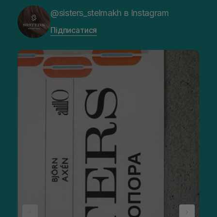
@sisters_stelmakh в Instagram
Підписатися