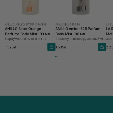
ANILLO
|
ANILLO BITTER ORANGE
ANILLO
|
AMBER 528
LA S
ANILLO Bitter Orange
ANILLO Amber 528 Parfum
LA 
Perfume Body Mist 100 мл
Body Mist 100 мл
Mois
Парфумований міст для тіла
Зволожуючий парфумований міст для тіла
Ayu
Pat
1 525₴
1 535₴
2 2