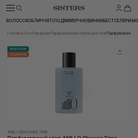
ВОЛОССЯ
ОБЛИЧЧЯ
ТІЛО
ДІМ
МЕРЧ
НОВИНКИ
БЕСТСЕЛЕРИ
АК
Головна
Тіло
Парфуми
Парфумований спрей для тіла
Парфумований мі
|
|
|
|
ВИБІР ІЛОНИ
ПОДАРУНОК
ANILLO
|
SHOWER TIME