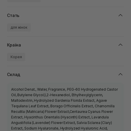
Стать
для жінок
Країна
Корея
Склад
Alcohol Denat., Water, Fragrance, PEG-60 Hydrogenated Castor
Oil, Butylene Glycol,1,2-Hexanediol, Ethylhexylglycerin,
Maltodextrin, Hydrolyzed Gardenia Florida Extract, Agave
Tequilana Leaf Extract, Borago Officinalis Extract, Chamomilla
Recutita (Matricaria) Flower Extract,Centaurea Cyanus Flower
Extract, Hyacinthus Orientalis (Hyacinth) Extract, Lavandula
Angustifolia (Lavender) Flower Extract, Salvia Sclarea (Clary)
Extract, Sodium Hyaluronate, Hydrolyzed Hyaluronic Acid,