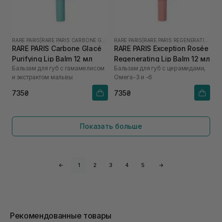
RARE PARIS
|
RARE PARIS CARBONE GLACE
RARE PARIS
|
RARE PARIS REGENERATING
RARE PARIS Carbone Glacé
RARE PARIS Exception Rosée
Purifying Lip Balm 12 мл
Regenerating Lip Balm 12 мл
Бальзам для губ с гамамелисом
Бальзам для губ с церамидами,
и экстрактом мальвы
Омега-3 и -6
735₴
735₴
Показать больше
←
1
2
3
4
5
→
Рекомендованные товары