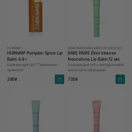
HURRAW!
RARE PARIS
|
RARE PARIS INTENSE NOURISHING
HURRAW! Pumpkin Spice Lip
RARE PARIS Élixir Intense
Balm 4.8 г
Nourishing Lip Balm 12 мл
Бальзам для губ "Тыквенные
Бальзам для губ с гиалуроновой
пряности"
кислотой и скваланом
285₴
735₴