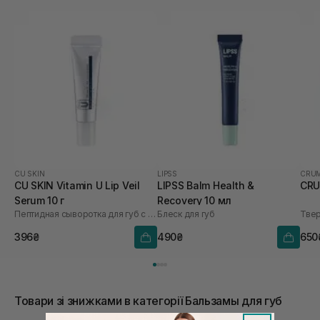
CU SKIN
LIPSS
CRU
CU SKIN Vitamin U Lip Veil
LIPSS Balm Health &
CRU
Serum 10 г
Recovery 10 мл
Пептидная сыворотка для губ с витамином U и волюфилином
Блеск для губ
396₴
490₴
650
Товари зі знижками в категорії Бальзамы для губ