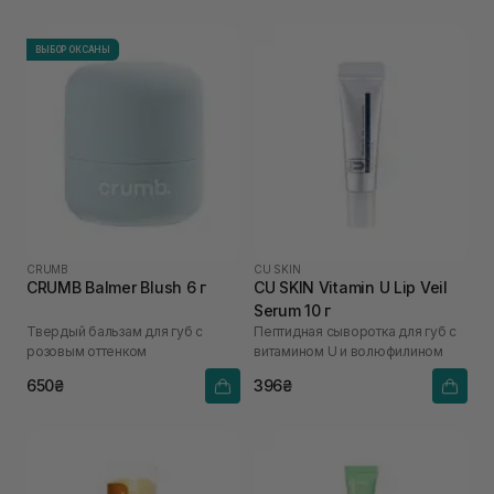
ВЫБОР ОКСАНЫ
CRUMB
CU SKIN
CRUMB Balmer Blush 6 г
CU SKIN Vitamin U Lip Veil
Serum 10 г
Твердый бальзам для губ с
Пептидная сыворотка для губ с
розовым оттенком
витамином U и волюфилином
650₴
396₴