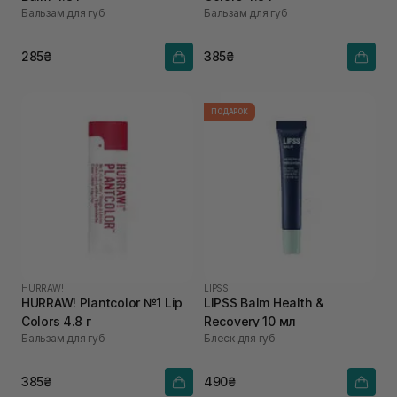
Бальзам для губ
Бальзам для губ
285₴
385₴
ПОДАРОК
HURRAW!
LIPSS
HURRAW! Plantcolor №1 Lip
LIPSS Balm Health &
Colors 4.8 г
Recovery 10 мл
Бальзам для губ
Блеск для губ
385₴
490₴