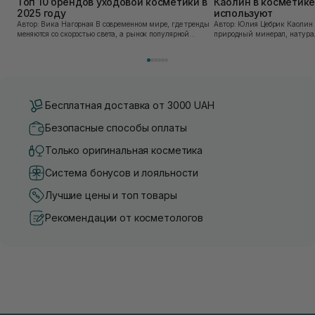
Топ 10 брендов уходовой косметики в
Каолин в косметике:
2025 году
используют
Автор: Вика Нагорная В современном мире, где тренды
Автор: Юлия Цебрик Каолин в косметологии – это
меняются со скоростью света, а рынок популярной
природный минерал, натурал
косметики переполнен новыми предложениями, выбор
имеет множество преимущес
средства для ухода становится настоящим вызовом....
головы, благодаря большому 
Бесплатная доставка от 3000 UAH
Безопасные способы оплаты
Только оригинальная косметика
Система бонусов и лояльности
Лучшие цены и топ товары
Рекомендации от косметологов