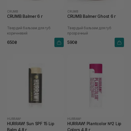
CRUMB
CRUMB
CRUMB Balmer 6 г
CRUMB Balmer Ghost 6 г
Твердий бальзам для губ
Твердый бальзам для губ
коричневий
прозрачный
650₴
590₴
HURRAW!
HURRAW!
HURRAW! Sun SPF 15 Lip
HURRAW! Plantcolor №2 Lip
Balm 4.8 г
Colors 4.8 г