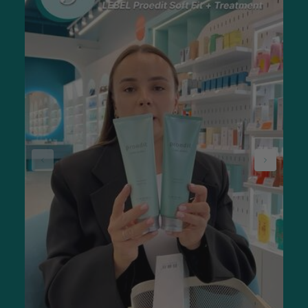
наличие вредных привычек, прежде всего, курения;
возрастные или гормональные изменения;
нарушение обмена веществ и авитаминоз.
Уходовая косметика не только оказывает лечебный
эффект, но и выполняет функции декоративной, так как
может содержать пигмент.
Магазин SISTERS предлагает купить средства по уходу за
губами с последующим самовывозом в городах Львов и
Ровно. При необходимости наши менеджеры свяжутся
с вами.
Средства для ухода за кожей губ:
как применять
Существует 3 этапа ухода за кожей губ:
Очищение.
Увлажнение и питание.
Специальный.
Очищающая профессиональная косметика для губ
представлена препаратами для пилинга, мицеллярной
водой, скрабами, средствами для снятия макияжа. Ее
основная задача — удаление омертвевших чешуек и