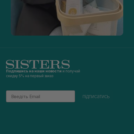
обновление поверхности кожи. Рекомендовано
использовать для обеспечения лучшего впитывания
питательных средств или перед нанесением макияжа.
Для увлажнения и питания используются блеск, бальзам,
гигиеническая помада за счет растительных масел и воска,
входящих в их состав. При этом частое нанесение
препаратов в течение дня способно оказать обратный
эффект. В таких средствах не должно быть синтетических
масел, поэтому лучше заказать косметику для губ в
интернет-магазине SISTERS — это гарантия
качества продукта.
За специальный уход отвечают маски и патчи. Применять
их нужно по необходимости. Зимой допускается
ежедневное использование, в летний период перерывы
Подпишись на наши новости
и получай
между процедурами должны быть подольше.
скидку 5% на первый заказ
На сайте sisters.co.ua вы всегда сможете купить уходовые
средства для губ по хорошей цене.
Email
підписатись
Косметика для губ в Украине в магазине
SISTERS: особенности выбора
Профессиональную косметику для губ в Киеве нужно
выбирать с учетом таких рекомендаций:
стойкие декоративные средства сильно
пересушивают кожу;