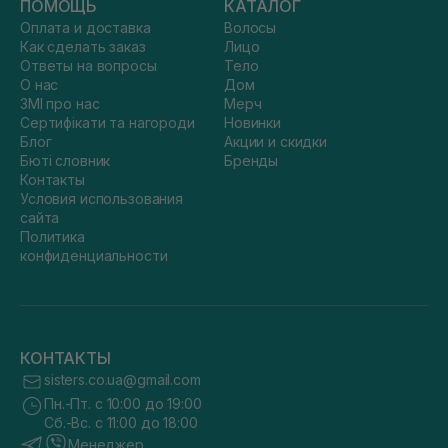
ПОМОЩЬ
КАТАЛОГ
витамины, гиалуроновая кислота, глицерин и пантенол
Оплата и доставка
Волосы
должны входить в состав обязательно;
Как сделать заказ
Лицо
идеально использовать гипоаллергенную косметику;
Ответы на вопросы
Тело
профессиональные средства для губ по цене
О нас
Дом
всегда дороже.
ЗМІ про нас
Мерч
Сертифікати та нагороди
Новинки
Косметика от SISTERS — мы гарантируем качество во всем.
Блог
Акции и скидки
Бюті словник
Бренды
Контакты
Условия использования
сайта
Политика
конфиденциальности
КОНТАКТЫ
sisters.co.ua@gmail.com
Пн.-Пт. с 10:00 до 19:00
Сб.-Вс. с 11:00 до 18:00
Менеджер