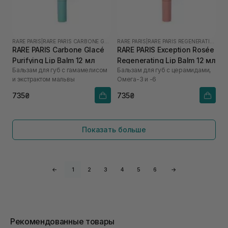
RARE PARIS
|
RARE PARIS CARBONE GLACE
RARE PARIS
|
RARE PARIS REGENERATING
RARE PARIS Carbone Glacé
RARE PARIS Exception Rosée
Purifying Lip Balm 12 мл
Regenerating Lip Balm 12 мл
Бальзам для губ с гамамелисом
Бальзам для губ с церамидами,
и экстрактом мальвы
Омега-3 и -6
735₴
735₴
Показать больше
←
1
2
3
4
5
6
→
Рекомендованные товары