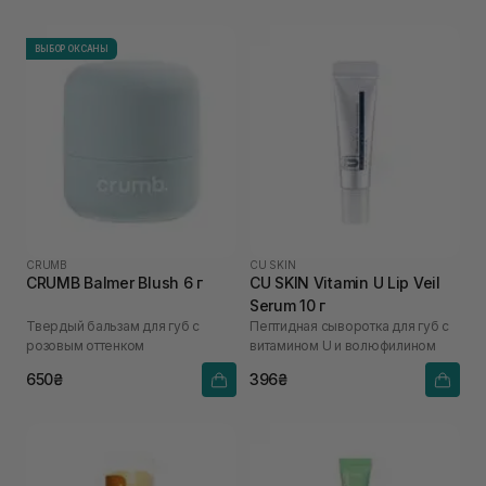
ВЫБОР ОКСАНЫ
CRUMB
CU SKIN
CRUMB Balmer Blush 6 г
CU SKIN Vitamin U Lip Veil
Serum 10 г
Твердый бальзам для губ с
Пептидная сыворотка для губ с
розовым оттенком
витамином U и волюфилином
650₴
396₴