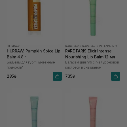
HURRAW!
RARE PARIS
|
RARE PARIS INTENSE NOURISHING
HURRAW! Pumpkin Spice Lip
RARE PARIS Élixir Intense
Balm 4.8 г
Nourishing Lip Balm 12 мл
Бальзам для губ "Тыквенные
Бальзам для губ с гиалуроновой
пряности"
кислотой и скваланом
285₴
735₴