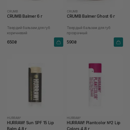
CRUMB
CRUMB
CRUMB Balmer 6 г
CRUMB Balmer Ghost 6 г
Твердий бальзам для губ
Твердый бальзам для губ
коричневий
прозрачный
650₴
590₴
HURRAW!
HURRAW!
HURRAW! Sun SPF 15 Lip
HURRAW! Plantcolor №2 Lip
Balm 4.8 г
Colors 4.8 г