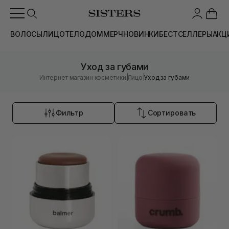
ВОЛОСЫ
ЛИЦО
ТЕЛО
ДОМ
МЕРЧ
НОВИНКИ
БЕСТСЕЛЛЕРЫ
АКЦ
Уход за губами
|
|
Интернет магазин косметики
Лицо
Уход за губами
Фильтр
Сортировать