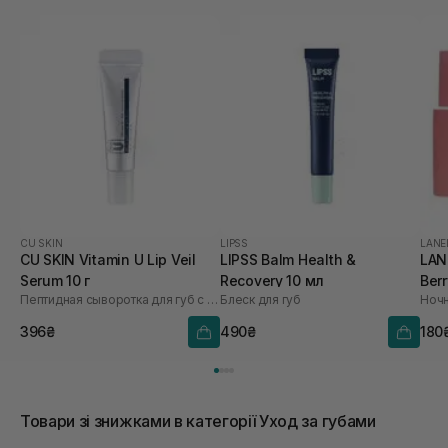
CU SKIN
LIPSS
LANE
CU SKIN Vitamin U Lip Veil
LIPSS Balm Health &
LAN
Serum 10 г
Recovery 10 мл
Berr
Пептидная сыворотка для губ с витамином U и волюфилином
Блеск для губ
396₴
490₴
180
Товари зі знижками в категорії Уход за губами