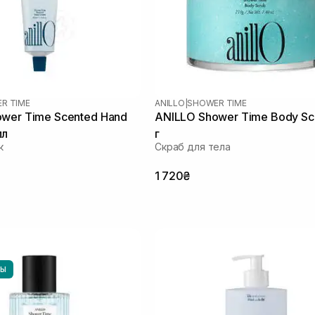
R TIME
ANILLO
|
SHOWER TIME
wer Time Scented Hand
ANILLO Shower Time Body Sc
мл
г
к
Скраб для тела
1 720₴
НЫ