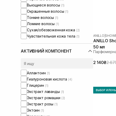
Вьющиеся волосы
(1)
Окрашенные волосы
(1)
Тонкие волосы
(1)
Ломкие волосы
(1)
Сухая/обезвоженная кожа
(2)
ANILLO
|
SHOWE
Чувствительная кожа тела
(1)
ANILLO Sho
50 мл
АКТИВНИЙ КОМПОНЕНТ
Парфюмерна
2 140₴
2 67
Аллантоин
(1)
Гиалуроновая кислота
(4)
Глицерин
(1)
ВЫБОР ИЛОН
Экстракт лаванды
(1)
Экстракт ромашки
(2)
Экстракт розы
(1)
Эктоин
(1)