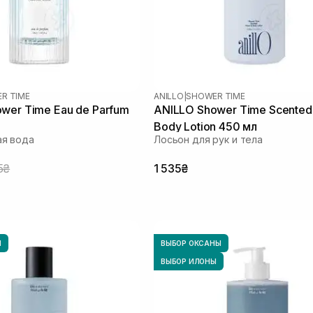
R TIME
ANILLO
|
SHOWER TIME
wer Time Eau de Parfum
ANILLO Shower Time Scented
Body Lotion 450 мл
я вода
Лосьон для рук и тела
5₴
1 535₴
Ы
ВЫБОР ОКСАНЫ
ВЫБОР ИЛОНЫ