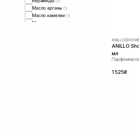
Керамиды
(2)
Масло арганы
(1)
Масло камелии
(1)
Масло миндаля
(1)
Масло касторовое
(1)
Протеины
(1)
ANILLO
|
SHOWE
ANILLO Sho
мл
Парфюмиров
1 525₴