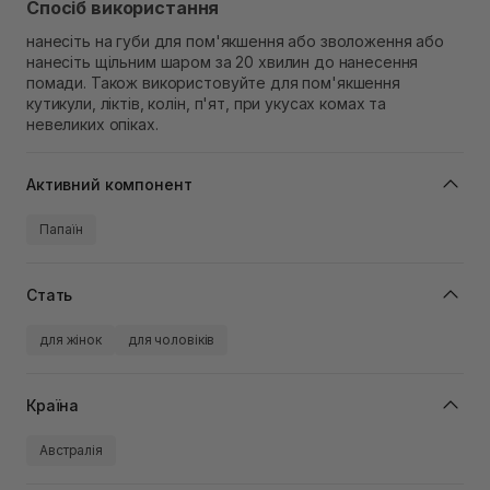
Спосіб використання
нанесіть на губи для пом'якшення або зволоження або
нанесіть щільним шаром за 20 хвилин до нанесення
помади. Також використовуйте для пом'якшення
кутикули, ліктів, колін, п'ят, при укусах комах та
невеликих опіках.
Активний компонент
Папаїн
Стать
для жінок
для чоловіків
Країна
Австралія