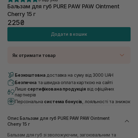
Бальзам для губ PURE PAW PAW Ointment
Cherry 15 г
225₴
Додати в кошик
Як отримати товар
Доставка Новою Поштою
В наявності
Безкоштовна
доставка на суму від 3000 UAH
Самовивіз м. Луцьк, вул. Винниченка 4
Безпечна
та швидка оплата карткою на сайті
В наявності
Лише
сертифікована продукція
від офіційних
Самовивіз м. Львів, вул. Академіка Підстригача, 1В
партнерів
(Duck’s Lake)
Персональна
система бонусів
, лояльності та знижок
В наявності
Самовивіз м. Львів, вул. Івана Франка 36
В наявності
Опис Бальзам для губ PURE PAW PAW Ointment
Самовивіз м. Львів, вул. Степана Бандери 45
Cherry 15 г
В наявності
Бальзам для губ зі зволожуючим, загоювальним та
Самовивіз м. Рівне, вул. 16-го Липня, 15