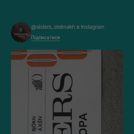
@sisters_stelmakh в Instagram
Підписатися