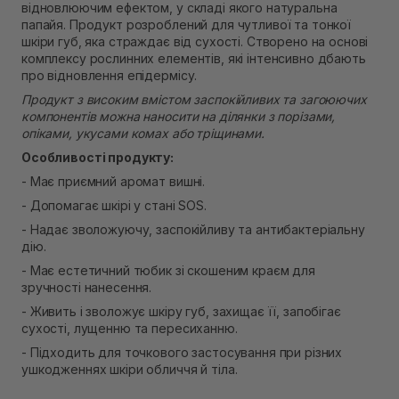
відновлюючим ефектом, у складі якого натуральна
В наявності
папайя. Продукт розроблений для чутливої та ​​тонкої
Самовивіз м. Рівне, вул. Кулика і Гудачека 23 (ТЦ
шкіри губ, яка страждає від сухості. Створено на основі
Екватор)
комплексу рослинних елементів, які інтенсивно дбають
В наявності
про відновлення епідермісу.
Продукт з високим вмістом заспокійливих та загоюючих
компонентів можна наносити на ділянки з порізами,
опіками, укусами комах або тріщинами.
Особливості продукту:
- Має приємний аромат вишні.
- Допомагає шкірі у стані SOS.
- Надає зволожуючу, заспокійливу та антибактеріальну
дію.
- Має естетичний тюбик зі скошеним краєм для
зручності нанесення.
- Живить і зволожує шкіру губ, захищає її, запобігає
сухості, лущенню та пересиханню.
- Підходить для точкового застосування при різних
ушкодженнях шкіри обличчя й тіла.