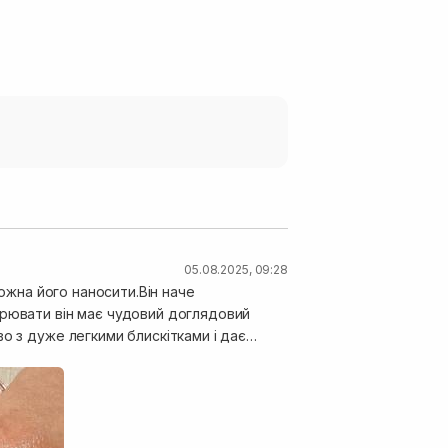
05.08.2025, 09:28
можна його наносити.Він наче
орювати він має чудовий доглядовий
о з дуже легкими блискітками і дає
рно освіжає обличчя і доповнює образ в
вається. Дуже сподобався.Варто