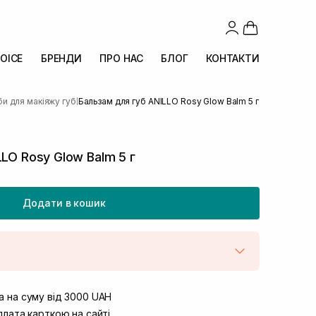
OICE
БРЕНДИ
ПРО НАС
БЛОГ
КОНТАКТИ
и для макіяжу губ
Бальзам для губ ANILLO Rosy Glow Balm 5 г
|
LO Rosy Glow Balm 5 г
Додати в кошик
штою
В наявності
вул. Винниченка 4
 на суму від 3000 UAH
В наявності
ул. Академіка Підстригача, 1В (Duck’s
лата карткою на сайті