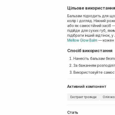
Цільове використанн
Бальзам підходить для що
колір і догляд. Ніжний ро
або як самостійний засіб 
підійде для сухих губ, як
підібрати інший відтінок, у
Mellow Glow Balm
— кожен і
Спосіб використання
Нанесіть бальзам безп
За бажанням розподіліт
Використовуйте самост
Активний компонент
Екстракт троянди
Олія ж
Стать