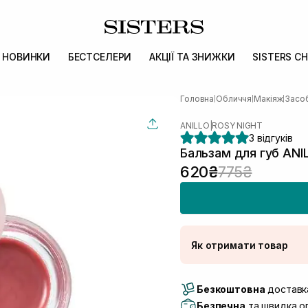
НОВИНКИ
БЕСТСЕЛЕРИ
АКЦІЇ ТА ЗНИЖКИ
SISTERS CH
Головна
Обличчя
Макіяж
Засоб
|
|
|
ANILLO
|
ROSY NIGHT
3 відгуків
Бальзам для губ ANIL
620₴
775₴
Як отримати товар
Доставка Новою По
Безкоштовна
Самовивіз м. Луцьк, 
доставка
Самовивіз м. Львів, в
Безпечна
та швидка оп