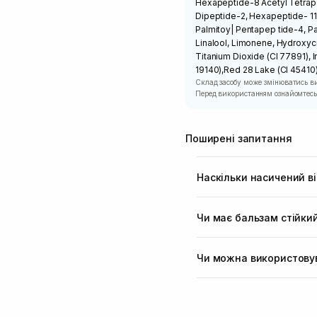
Hexapeptide-8 Acetyl Tetrape
Dipeptide-2, Hexapeptide- 11
Palmitoy| Pentapep tide-4, Pal
Linalool, Limonene, Hydroxycit
Titanium Dioxide (Cl 77891), I
19140),Red 28 Lake (Cl 45410)
Склад засобу може змінюватись в
Перед використанням ознайомтесь 
Поширені запитання
Наскільки насичений ві
Відтінок ніжний, рожеви
сяяння, але не є насиче
Чи має бальзам стійки
тонованого бальзаму аб
Бальзам містить олію та
та пачулі. Аромат вираз
Чи можна використовув
стихає і не відчуваєтьс
Так. Завдяки живильним 
пом'якшує та зволожує 
губ.