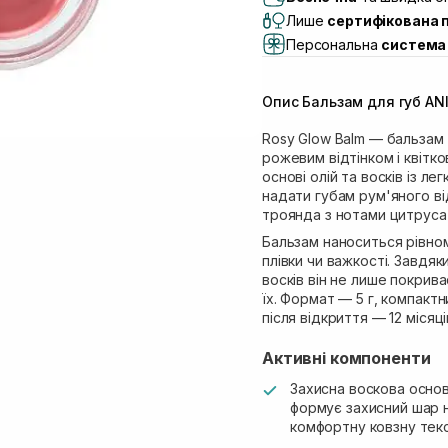
Lake)
Лише
сертифікована 
Самовивіз м. Львів, в
Персональна
система 
Самовивіз м. Львів, 
Самовивіз м. Рівне, ву
Опис Бальзам для губ ANI
Самовивіз м. Рівне, в
Rosy Glow Balm — бальзам 
рожевим відтінком і квітк
основі олій та восків із 
надати губам рум'яного ві
троянда з нотами цитруса 
Бальзам наноситься рівном
плівки чи важкості. Завдя
восків він не лише покрив
їх. Формат — 5 г, компакт
після відкриття — 12 місяці
Активні компоненти
Захисна воскова основа 
формує захисний шар н
комфортну ковзну текс