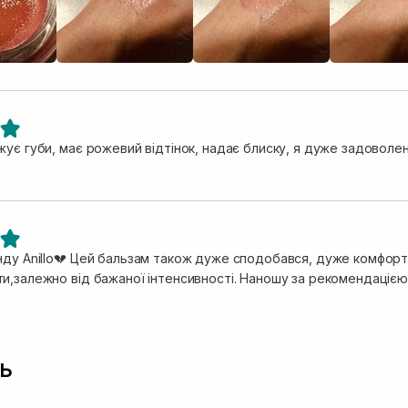
жує губи, має рожевий відтінок, надає блиску, я дуже задоволен
нду Anillo💔 Цей бальзам також дуже сподобався, дуже комфортн
и,залежно від бажаної інтенсивності. Наношу за рекомендацією 
ь