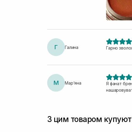
Г
Галина
Гарно зволо
М
Мар‘яна
Я фанат бре
нашаровуват
З цим товаром купуют