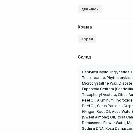
для жінок
Країна
Корея
Склад
Caprylic/Capric Triglyceride
Trisostearate, Phytosteryl/Iso
Microcrystalline Wax, Disoste
Euphorbia Cerifera (Candelilla
Tocopheryl Acetate, Citrus Au
Peel Oil, Aluminum Hydroxide,
Peel Oil, Citrus Paradisi (Grap
(Ginger) Root Oil, Aqua(Wate
(Sweet Almond) Oil, Rosa Cani
Damascena Flower Water, Maca
Sodium DNA, Rosa Damascena 