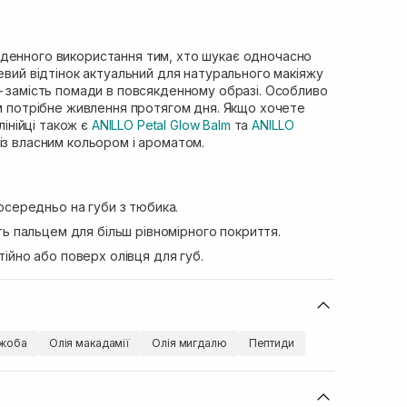
я
денного використання тим, хто шукає одночасно
жевий відтінок актуальний для натурального макіяжу
— замість помади в повсякденному образі. Особливо
им потрібне живлення протягом дня. Якщо хочете
 лінійці також є
ANILLO Petal Glow Balm
та
ANILLO
з власним кольором і ароматом.
осередньо на губи з тюбика.
ь пальцем для більш рівномірного покриття.
ійно або поверх олівця для губ.
ожоба
Олія макадамії
Олія мигдалю
Пептиди