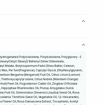
, Hydrogenated Polyisobutene, Polyisobutene, Polyglycery -2
steary/Cetyl/ Steary|/ Behenyl Dimer Dilinoleate,
aryl Malate, Butyrospermum Parkii (Shea Butter, Ceresin,
) Wax, Par fum(Fragrance), Caprylyl Glycol, Ethylhexylglycerin,
rantium Bergamia (Bergamot) Fruit Oil, Citrus Limon (Lemon)
 Triethoxycaprylyl silane, Citrus Nobilis (Mandarin Orange)
efruit) Peel Oil, Pogostemon Cablin Oil, Zingiber Officinale
r), Hippophae Rhamnoides Oil, Prunus Amygdalus Dulcis
na Fruit Oil, Simmondsia Chinensis (Jojoba) Seed Oil, Rosa
damia Temifolia Seed Oil, Vegetable Oil, 1,2-Hexanediol,
Flower Oil, Rosa Damascena Extract, Tocopherol, Acetyl