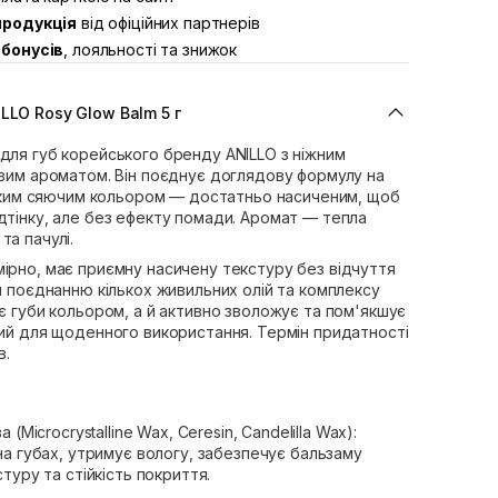
В наявності
продукція
від офіційних партнерів
ул. Івана Франка 36
В наявності
бонусів
, лояльності та знижок
вул. Степана Бандери 45
В наявності
л. 16-го Липня, 15
В наявності
LLO Rosy Glow Balm 5 г
ул. Кулика і Гудачека 23 (ТЦ Екватор)
В наявності
для губ корейського бренду ANILLO з ніжним
овим ароматом. Він поєднує доглядову формулу на
легким сяючим кольором — достатньо насиченим, щоб
дтінку, але без ефекту помади. Аромат — тепла
та пачулі.
ірно, має приємну насичену текстуру без відчуття
ки поєднанню кількох живильних олій та комплексу
ає губи кольором, а й активно зволожує та пом'якшує
ний для щоденного використання. Термін придатності
в.
(Microcrystalline Wax, Ceresin, Candelilla Wax):
а губах, утримує вологу, забезпечує бальзаму
туру та стійкість покриття.