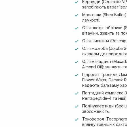
Кераміди (Ceramide NP
запобігають втраті вол
Масло ши (Shea Butter)
ламкості.
Олія плодів обліпихи (S
вітаміни, живить та по
Олія шипшини (Rosehip 
Олія жожоба (Jojoba S
складом до природног
Олія макадамії (Macad
Almond Oil): живлять т
Гідролат троянди Дама
Flower Water, Damask 
надають бальзаму хар
Пептидний комплекс (Ac
Pentapeptide-4 та інші
Полінуклеотиди (Sodi
зволоженість.
Токоферол (Tocopherol
впливу зовнішніх факто