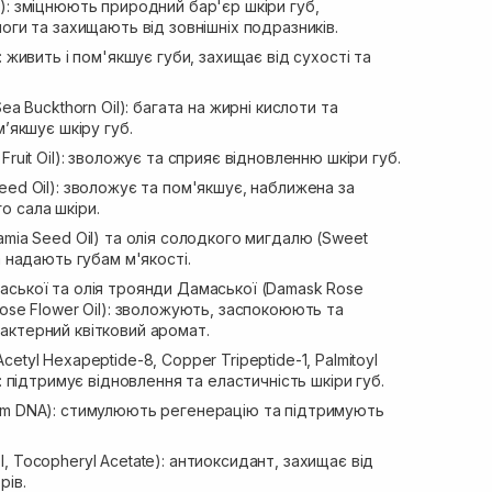
): зміцнюють природний бар'єр шкіри губ,
оги та захищають від зовнішніх подразників.
: живить і пом'якшує губи, захищає від сухості та
ea Buckthorn Oil): багата на жирні кислоти та
м’якшує шкіру губ.
Fruit Oil): зволожує та сприяє відновленню шкіри губ.
eed Oil): зволожує та пом'якшує, наближена за
о сала шкіри.
amia Seed Oil) та олія солодкого мигдалю (Sweet
а надають губам м'якості.
ської та олія троянди Дамаської (Damask Rose
Rose Flower Oil): зволожують, заспокоюють та
актерний квітковий аромат.
etyl Hexapeptide-8, Copper Tripeptide-1, Palmitoyl
): підтримує відновлення та еластичність шкіри губ.
um DNA): стимулюють регенерацію та підтримують
, Tocopheryl Acetate): антиоксидант, захищає від
рів.