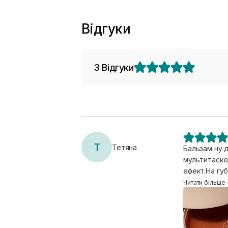
Відгуки
3 Відгуки
Т
Тетяна
Бальзам ну д
мультитаске
ефект.На губ
легкий тон 
Читати більше
make up.Не 
спробувати