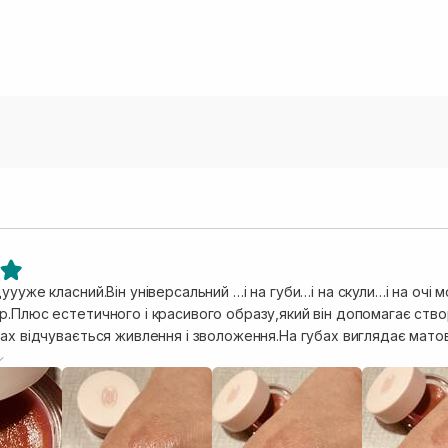
уууже класний.Він універсальний …і на губи…і на скули…і на очі 
р.Плюс естетичного і красивого образу,який він допомагає ств
ах відчувається живлення і зволоження.На губах виглядає матов
рожевого кольору.На скулах практично не помітний при цьому га
липкий і не жирний.Текстура наче шовковиста.Комфортно відчу
