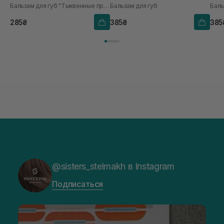
Бальзам для губ "Тыквенные пряности"
Бальзам для губ
Баль
285₴
385₴
385
@sisters_stelmakh в Instagram
Подписаться