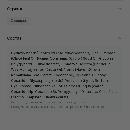
Страна
Франция
Состав
Hydroxystearic/Linolenic/Oleic Polyglycerides, Olea Europaea
(Olive) Fruit Oil, Ricinus Communis (Castor) Seed Oil, Glycerin,
Polyglyceryl-3 Diisostearate, Euphorbia Cerifera (Candelilla)
Wax, Hydrogenated Castor Oil, Aroma (Flavor), Stevia
Rebaudiana Leaf Extract, Tocopherol, Squalane, Glucosyl
Ceramide (Glycosphingolipids), Pentylene Glycol, Sodium
Hyaluronate, Plukenetia Volubilis Seed Oil, Aqua (Water),
Ceramide Np (Ceramide 3), Polyglyceryl-10 Laurate, Citric Acid,
Menthol, Terpineol, Linalyl Acetate.
Состав средства может изменяться производителем.
Перед использованием ознакомьтесь с информацией на упаковке.