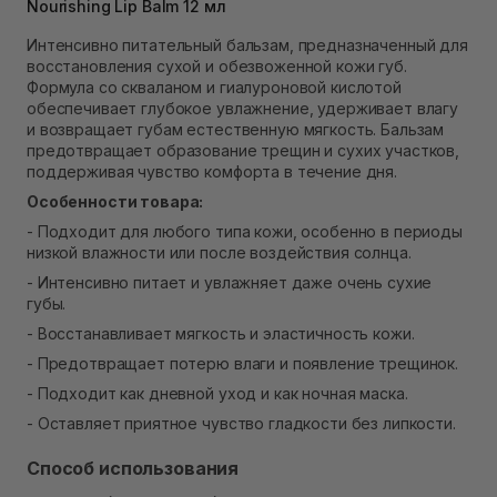
Самовывоз Ровно
Nourishing Lip Balm 12 мл
Нет в наличии!
Интенсивно питательный бальзам, предназначенный для
Самовывоз г. Ровно, ул. Кулика и Гудачека 23 (ТЦ
восстановления сухой и обезвоженной кожи губ.
Экватор)
Формула со скваланом и гиалуроновой кислотой
Нет в наличии!
обеспечивает глубокое увлажнение, удерживает влагу
и возвращает губам естественную мягкость. Бальзам
предотвращает образование трещин и сухих участков,
поддерживая чувство комфорта в течение дня.
Особенности товара:
- Подходит для любого типа кожи, особенно в периоды
низкой влажности или после воздействия солнца.
- Интенсивно питает и увлажняет даже очень сухие
губы.
- Восстанавливает мягкость и эластичность кожи.
- Предотвращает потерю влаги и появление трещинок.
- Подходит как дневной уход и как ночная маска.
- Оставляет приятное чувство гладкости без липкости.
Способ использования