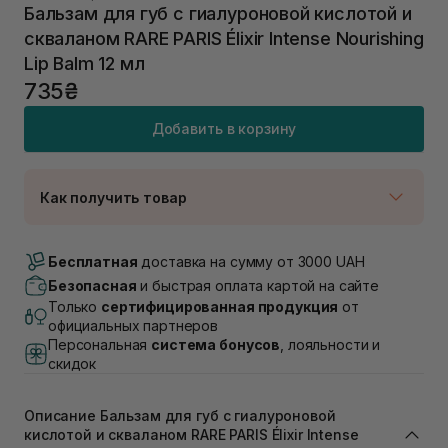
Бальзам для губ с гиалуроновой кислотой и
скваланом RARE PARIS Élixir Intense Nourishing
Lip Balm 12 мл
735₴
Добавить в корзину
Как получить товар
Доставка Новой Почтой
В наличии
Бесплатная
доставка на сумму от 3000 UAH
Самовывоз г. Луцк, Винниченка 4
Безопасная
и быстрая оплата картой на сайте
Нет в наличии!
Только
сертифицированная продукция
от
Самовывоз г. Львов, ул. Академика Подстригача,
официальных партнеров
1В (Duck's Lake)
Персональная
система бонусов
, лояльности и
Нет в наличии!
скидок
Самовывоз Львов (Ивана Франко 36)
Нет в наличии!
Самовывоз г. Львов ул. Степана Бандеры 43
Описание Бальзам для губ с гиалуроновой
Нет в наличии!
кислотой и скваланом RARE PARIS Élixir Intense