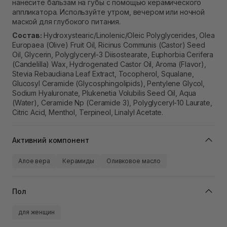
нанесите бальзам на губы с помощью керамического
аппликатора. Используйте утром, вечером или ночной
маской для глубокого питания.
Состав:
Hydroxystearic/Linolenic/Oleic Polyglycerides, Olea
Europaea (Olive) Fruit Oil, Ricinus Communis (Castor) Seed
Oil, Glycerin, Polyglyceryl-3 Diisostearate, Euphorbia Cerifera
(Candelilla) Wax, Hydrogenated Castor Oil, Aroma (Flavor),
Stevia Rebaudiana Leaf Extract, Tocopherol, Squalane,
Glucosyl Ceramide (Glycosphingolipids), Pentylene Glycol,
Sodium Hyaluronate, Plukenetia Volubilis Seed Oil, Aqua
(Water), Ceramide Np (Ceramide 3), Polyglyceryl-10 Laurate,
Citric Acid, Menthol, Terpineol, Linalyl Acetate.
Активний компонент
Алое вера
Керамиды
Оливковое масло
Пол
для женщин