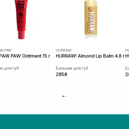
AW PAW
HURRAW!
H
PAW PAW Ointment 15 г
HURRAW! Almond Lip Balm 4.8 г
H
м для губ
Бальзам для губ
Б
285₴
2