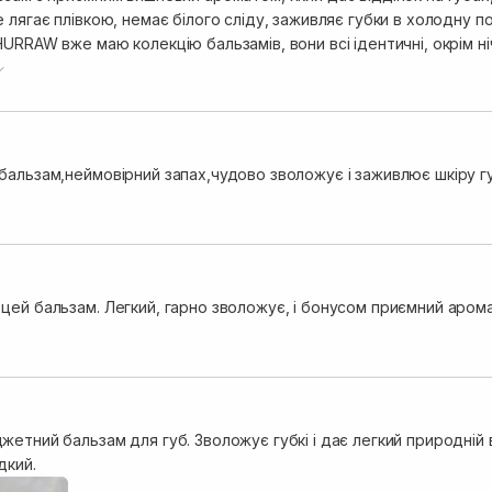
 лягає плівкою, немає білого сліду, заживляє губки в холодну по
а бажанням.
бальзам,неймовірний запах,чудово зволожує і заживлює шкіру гу
ей бальзам. Легкий, гарно зволожує, і бонусом приємний аромат
етний бальзам для губ. Зволожує губкі і дає легкий природній в
дкий.