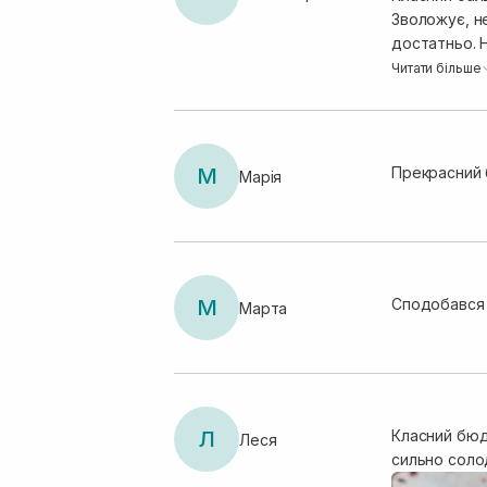
Зволожує, не
достатньо. HURRAW вже маю колекцію бальзамів, вони всі ідентичні, окрім нічного та з спф, проте чергую їх за
ароматами т
Читати більше
М
Прекрасний 
Марія
М
Сподобався ц
Марта
Л
Класний бюдж
Леся
сильно соло