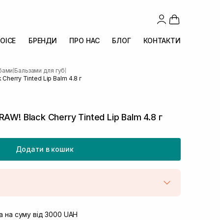
OICE
БРЕНДИ
ПРО НАС
БЛОГ
КОНТАКТИ
убами
Бальзами для губ
|
|
Cherry Tinted Lip Balm 4.8 г
AW! Black Cherry Tinted Lip Balm 4.8 г
Додати в кошик
штою
В наявності
вул. Винниченка 4
 на суму від 3000 UAH
В наявності