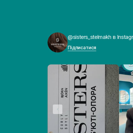
@sisters_stelmakh в Instag
Підписатися