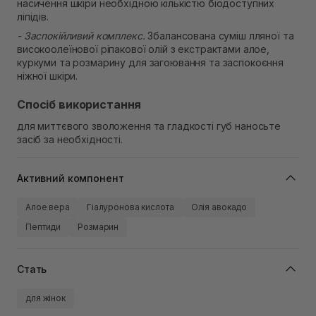
насичення шкіри необхідною кількістю біодоступних
ліпідів.
- Заспокійливий комплекс.
Збалансована суміш лляної та
високоолеїнової ріпакової олій з екстрактами алое,
куркуми та розмарину для загоювання та заспокоєння
ніжної шкіри.
Спосіб використання
для миттєвого зволоження та гладкості губ наносьте
засіб за необхідності.
Активний компонент
Алое вера
Гіалуронова кислота
Олія авокадо
Пептиди
Розмарин
Стать
для жінок