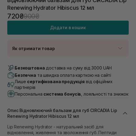
Відновлюючий бальзам для губ CIRCADIA Lip
Renewing Hydrator Hibiscus 12 мл
720₴
900₴
Додати в кошик
Як отримати товар
Доставка Новою Поштою
Немає в наявності!
Безкоштовна
доставка на суму від 3000 UAH
Самовивіз м. Луцьк, вул. Винниченка 4
Безпечна
та швидка оплата карткою на сайті
Немає в наявності!
Лише
сертифікована продукція
від офіційних
Самовивіз м. Львів, вул. Академіка Підстригача, 1В
партнерів
(Duck’s Lake)
Персональна
система бонусів
, лояльності та знижок
Немає в наявності!
Самовивіз м. Львів, вул. Івана Франка 36
Немає в наявності!
Опис Відновлюючий бальзам для губ CIRCADIA Lip
Самовивіз м. Львів, вул. Степана Бандери 45
Renewing Hydrator Hibiscus 12 мл
В наявності
Самовивіз м. Рівне, вул. 16-го Липня, 15
Lip Renewing Hydrator - натуральний засіб для
Немає в наявності!
відновлення, живлення та зволоження губ. Пептиди