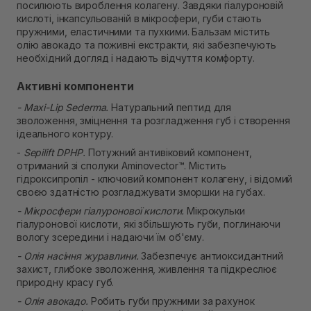
Самовивіз м. Рівне, вул. Кулика і Гудачека 23 (ТЦ
посилюють вироблення колагену. Завдяки гіалуроновій
Екватор)
кислоті, інкапсульованій в мікросфери, губи стають
Немає в наявності!
пружними, еластичними та пухкими. Бальзам містить
олію авокадо та поживні екстракти, які забезпечують
необхідний догляд і надають відчуття комфорту.
Активні компоненти
- Maxi-Lip Sederma.
Натуральний пептид для
зволоження, зміцнення та розгладження губ і створення
ідеального контуру.
-
Sepilift DPHP.
Потужний антивіковий компонент,
отриманий зі сполуки Aminovector™. Містить
гідроксипропіл - ключовий компонент колагену, і відомий
своєю здатністю розгладжувати зморшки на губах.
- Мікросфери гіалуронової кислоти.
Мікрокульки
гіалуронової кислоти, які збільшують губи, поглинаючи
вологу зсередини і надаючи їм об'єму.
- Олія насіння журавлини.
Забезпечує антиоксидантний
захист, глибоке зволоження, живлення та підкреслює
природну красу губ.
- Олія авокадо.
Робить губи пружними за рахунок