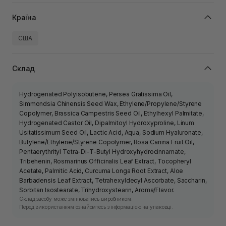
Країна
США
Склад
Hydrogenated Polyisobutene, Persea Gratissima Oil,
Simmondsia Chinensis Seed Wax, Ethylene/Propylene/Styrene
Copolymer, Brassica Campestris Seed Oil, Ethylhexyl Palmitate,
Hydrogenated Castor Oil, Dipalmitoyl Hydroxyproline, Linum
Usitatissimum Seed Oil, Lactic Acid, Aqua, Sodium Hyaluronate,
Butylene/Ethylene/Styrene Copolymer, Rosa Canina Fruit Oil,
Pentaerythrityl Tetra-Di-T-Butyl Hydroxyhydrocinnamate,
Tribehenin, Rosmarinus Officinalis Leaf Extract, Tocopheryl
Acetate, Palmitic Acid, Curcuma Longa Root Extract, Aloe
Barbadensis Leaf Extract, Tetrahexyldecyl Ascorbate, Saccharin,
Sorbitan Isostearate, Trihydroxystearin, Aroma/Flavor.
Склад засобу може змінюватись виробником.
Перед використанням ознайомтесь з інформацією на упаковці.