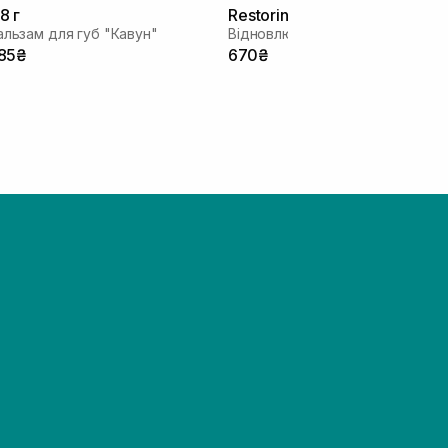
.8 г
Restoring Lip Treatment 15 м
альзам для губ "Кавун"
Відновлюючий бальзам для губ
85₴
670₴