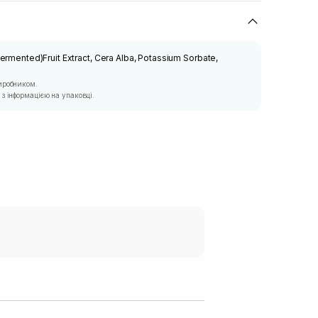
ermented)Fruit Extract, Cera Alba, Potassium Sorbate,
иробником.
з інформацією на упаковці.