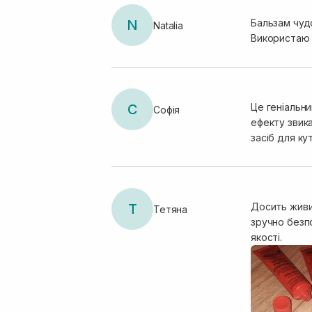
N
Бальзам чудо
Natalia
Використаю щ
С
Це геніальни
Софія
ефекту звика
засіб для ку
Т
Досить живил
Тетяна
зручно безпо
якості.