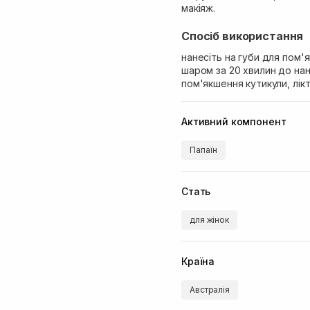
макіяж.
Спосіб використання
нанесіть на губи для пом'
шаром за 20 хвилин до на
пом'якшення кутикули, лікті
Активний компонент
Папаїн
Стать
для жінок
Країна
Австралія