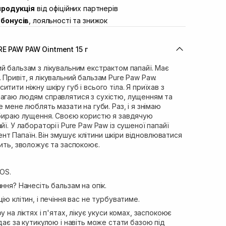
продукція
від офіційних партнерів
ул. Івана Франка 36
В наявності
бонусів
, лояльності та знижок
вул. Степана Бандери 45
В наявності
л. 16-го Липня, 15
Немає в наявності!
E PAW PAW Ointment 15 г
ул. Кулика і Гудачека 23 (ТЦ Екватор)
В наявності
й бальзам з лікувальним екстрактом папайї. Має
 Привіт, я лікувальний бальзам Pure Paw Paw.
тити ніжну шкіру губ і всього тіла. Я приїхав з
магаю людям справлятися з сухістю, лущенням та
е мене люблять мазати на губи. Раз, і я знімаю
рибираю лущення. Своєю користю я завдячую
йї. У лабораторії Pure Paw Paw із сушеної папайї
т Папаїн. Він змушує клітини шкіри відновлюватися
вить, зволожує та заспокоює.
SOS.
ння? Нанесіть бальзам на опік.
ію клітин, і печіння вас не турбуватиме.
у на ліктях і п'ятах, лікує укуси комах, заспокоює
дає за кутикулою і навіть може стати базою під