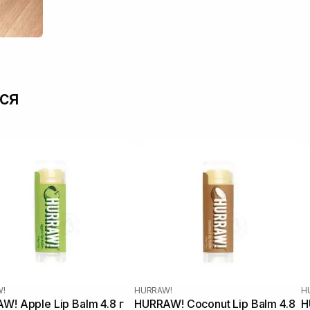
ся
!
HURRAW!
H
W! Apple Lip Balm 4.8 г
HURRAW! Coconut Lip Balm 4.8
H