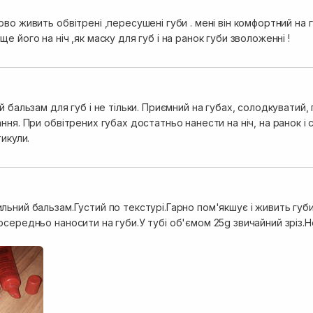
во живить обвітрені ,пересушені губи . мені він комфортний на 
е його на ніч ,як маску для губ і на ранок губи зволоженні !
й бальзам для губ і не тільки. Приємний на губах, солодкуватий, 
ння. При обвітрених губах достатньо нанести на ніч, на ранок і с
тикули.
ьний бальзам.Густий по текстурі.Гарно пом'якшує і живить губи.
середньо наносити на губи.У тубі об'ємом 25g звичайний зріз.Н