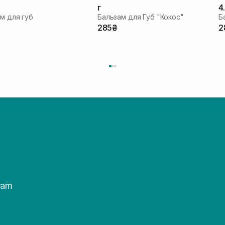
г
4
м для губ
Бальзам для Губ "Кокос"
Б
285₴
2
ram