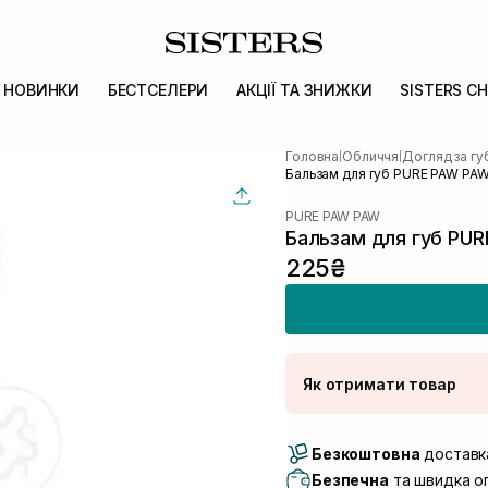
НОВИНКИ
БЕСТСЕЛЕРИ
АКЦІЇ ТА ЗНИЖКИ
SISTERS CH
Головна
Обличчя
Догляд за г
|
|
Бальзам для губ PURE PAW PAW 
PURE PAW PAW
Бальзам для губ PUR
225₴
Як отримати товар
Доставка Новою По
Безкоштовна
Самовивіз м. Луцьк, 
доставка
Самовивіз м. Львів, в
Безпечна
та швидка оп