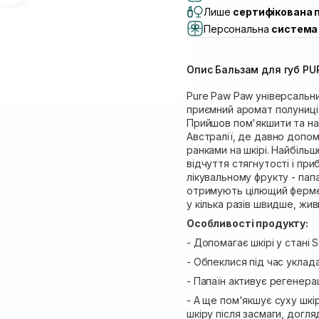
Lake)
Лише
сертифікована 
Самовивіз м. Львів, в
Персональна
система 
Самовивіз м. Львів, 
Самовивіз м. Рівне, ву
Опис Бальзам для губ PUR
Самовивіз м. Рівне, в
Pure Paw Paw універсальни
приємний аромат полуниці.
Прийшов пом'якшити та наси
Австралії, де давно допо
ранками на шкірі. Найбільш
відчуття стягнутості і п
лікувальному фрукту - папа
отримують цілющий фермен
у кілька разів швидше, жи
Особливості продукту:
- Допомагає шкірі у стані 
- Обпеклися під час уклада
- Папаїн активує регенерац
- А ще пом'якшує суху шкір
шкіру після засмаги, догля