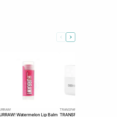
URRAW!
TRANSPARENT-LAB
URRAW! Watermelon Lip Balm
TRANSPARENT-LAB Overnig