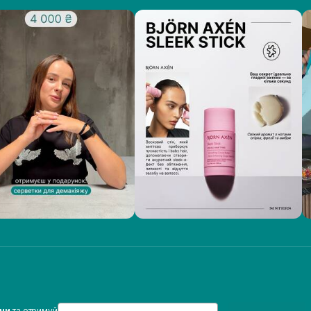
Email
ини
та отримуй