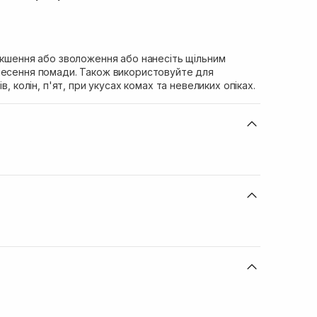
якшення або зволоження або нанесіть щільним
несення помади. Також використовуйте для
в, колін, п'ят, при укусах комах та невеликих опіках.