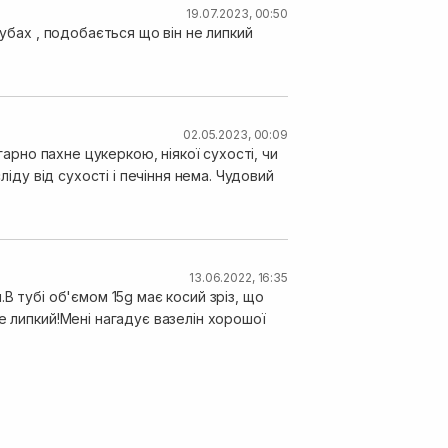
19.07.2023, 00:50
губах , подобається що він не липкий
02.05.2023, 00:09
гарно пахне цукеркою, ніякої сухості, чи
ліду від сухості і печіння нема. Чудовий
13.06.2022, 16:35
В тубі об'ємом 15g має косий зріз, що
е липкий!Мені нагадує вазелін хорошої