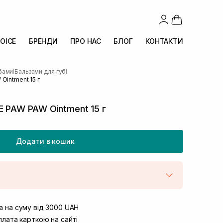
OICE
БРЕНДИ
ПРО НАС
БЛОГ
КОНТАКТИ
убами
Бальзами для губ
|
|
Ointment 15 г
E PAW PAW Ointment 15 г
Додати в кошик
штою
В наявності
вул. Винниченка 4
 на суму від 3000 UAH
Немає в наявності!
ул. Академіка Підстригача, 1В (Duck’s
лата карткою на сайті
В наявності