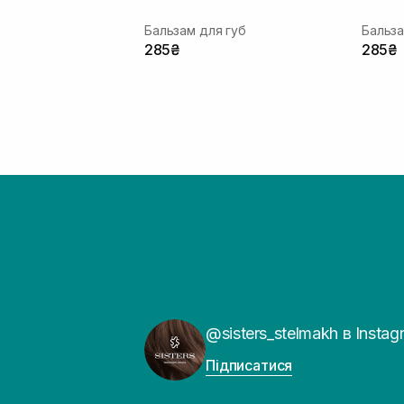
Бальзам для губ
Бальза
285₴
285₴
@sisters_stelmakh в Instag
Підписатися