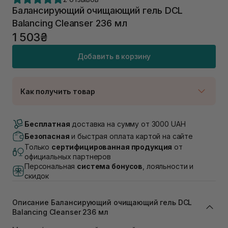
Балансирующий очищающий гель DCL
Balancing Cleanser 236 мл
1 503₴
Добавить в корзину
Как получить товар
Доставка Новой Почтой
В наличии
Бесплатная
доставка на сумму от 3000 UAH
Самовывоз г. Луцк, Винниченка 4
Безопасная
и быстрая оплата картой на сайте
В наличии
Только
сертифицированная продукция
от
Самовывоз г. Львов, ул. Академика Подстригача,
официальных партнеров
1В (Duck's Lake)
Персональная
система бонусов
, лояльности и
Нет в наличии!
скидок
Самовывоз Львов (Ивана Франко 36)
В наличии
Описание Балансирующий очищающий гель DCL
Самовывоз г. Львов ул. Степана Бандеры 43
Balancing Cleanser 236 мл
В наличии
Самовывоз Ровно