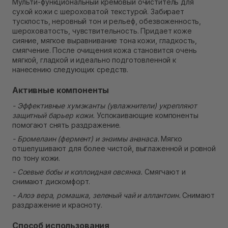
Мульти-функциональный кремовый очиститель для
В наличии
сухой кожи с шероховатой текстурой. Забирает
Самовывоз г. Ровно, ул. Кулика и Гудачека 23 (ТЦ
тусклость, неровный тон и рельеф, обезвоженность,
Экватор)
шероховатость, чувствительность. Придает коже
Нет в наличии!
сияние, мягкое выравнивание тона кожи, гладкость,
смягчение. После очищения кожа становится очень
мягкой, гладкой и идеально подготовленной к
нанесению следующих средств.
Активные компоненты
- Эффективные хумэканты (увлажнители) укрепляют
защитный барьер кожи.
Успокаивающие компоненты
помогают снять раздражение.
- Бромелаин (фермент) и энзимы ананаса.
Мягко
отшелушивают для более чистой, выглаженной и ровной
по тону кожи.
- Соевые бобы и коллоидная овсянка.
Смягчают и
снимают дискомфорт.
- Алоэ вера, ромашка, зеленый чай и аллантоин.
Снимают
раздражение и красноту.
Способ использования