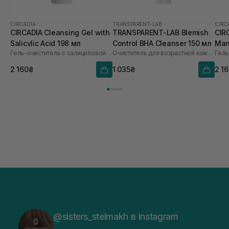
CIRCADIA
TRANSPARENT-LAB
CIRC
CIRCADIA Cleansing Gel with
TRANSPARENT-LAB Blemish
CIR
Salicylic Acid 198 мл
Control BHA Cleanser 150 мл
Man
Гель-очиститель с салициловой кислотой
Очиститель для возрастной кожи, подверженной акне
2 160₴
1 035₴
2 1
@sisters_stelmakh в Instagram