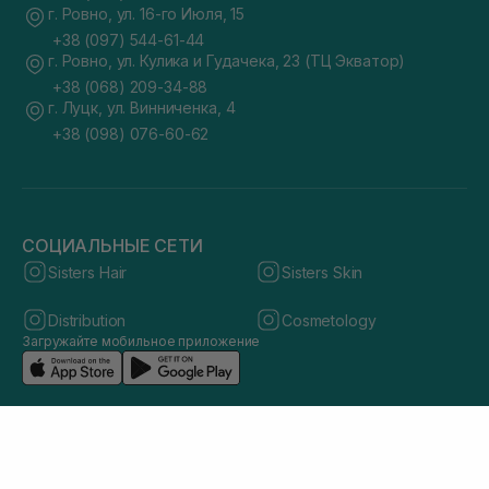
г. Ровно, ул. 16-го Июля, 15
+38 (097) 544-61-44
г. Ровно, ул. Кулика и Гудачека, 23 (ТЦ Экватор)
+38 (068) 209-34-88
г. Луцк, ул. Винниченка, 4
+38 (098) 076-60-62
СОЦИАЛЬНЫЕ СЕТИ
Sisters Hair
Sisters Skin
Distribution
Cosmetology
Загружайте мобильное приложение
© 2026 sisters.co.ua. Все права защищены