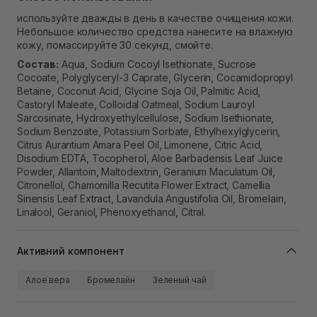
используйте дважды в день в качестве очищения кожи.
Небольшое количество средства нанесите на влажную
кожу, помассируйте 30 секунд, смойте.
Состав:
Aqua, Sodium Cocoyl Isethionate, Sucrose
Cocoate, Polyglyceryl-3 Caprate, Glycerin, Cocamidopropyl
Betaine, Coconut Acid, Glycine Soja Oil, Palmitic Acid,
Castoryl Maleate, Colloidal Oatmeal, Sodium Lauroyl
Sarcosinate, Hydroxyethylcellulose, Sodium Isethionate,
Sodium Benzoate, Potassium Sorbate, Ethylhexylglycerin,
Citrus Aurantium Amara Peel Oil, Limonene, Citric Acid,
Disodium EDTA, Tocopherol, Aloe Barbadensis Leaf Juice
Powder, Allantoin, Maltodextrin, Geranium Maculatum Oil,
Citronellol, Chamomilla Recutita Flower Extract, Camellia
Sinensis Leaf Extract, Lavandula Angustifolia Oil, Bromelain,
Linalool, Geraniol, Phenoxyethanol, Citral.
Активний компонент
Алое вера
Бромелайн
Зеленый чай