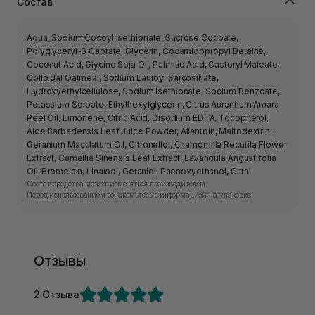
Состав
Aqua, Sodium Cocoyl Isethionate, Sucrose Cocoate,
Polyglyceryl-3 Caprate, Glycerin, Cocamidopropyl Betaine,
Coconut Acid, Glycine Soja Oil, Palmitic Acid, Castoryl Maleate,
Colloidal Oatmeal, Sodium Lauroyl Sarcosinate,
Hydroxyethylcellulose, Sodium Isethionate, Sodium Benzoate,
Potassium Sorbate, Ethylhexylglycerin, Citrus Aurantium Amara
Peel Oil, Limonene, Citric Acid, Disodium EDTA, Tocopherol,
Aloe Barbadensis Leaf Juice Powder, Allantoin, Maltodextrin,
Geranium Maculatum Oil, Citronellol, Chamomilla Recutita Flower
Extract, Camellia Sinensis Leaf Extract, Lavandula Angustifolia
Oil, Bromelain, Linalool, Geraniol, Phenoxyethanol, Citral.
Состав средства может изменяться производителем.
Перед использованием ознакомьтесь с информацией на упаковке.
Отзывы
2 Отзыва