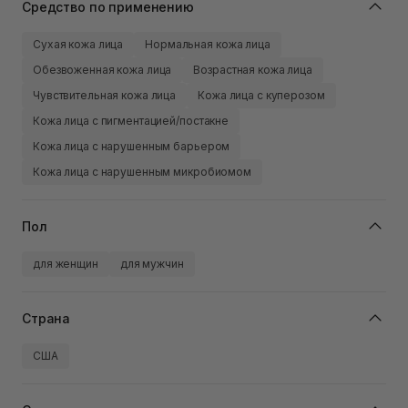
Средство по применению
Сухая кожа лица
Нормальная кожа лица
Обезвоженная кожа лица
Возрастная кожа лица
Чувствительная кожа лица
Кожа лица с куперозом
Кожа лица с пигментацией/постакне
Кожа лица с нарушенным барьером
Кожа лица с нарушенным микробиомом
Пол
для женщин
для мужчин
Страна
США