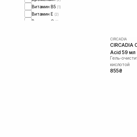
Витамин B5
(1)
Витамин Е
(2)
Витамин C
(1)
Гиалуроновая кислота
(2)
Глицерин
(4)
CIRCADIA
Гликолевая кислота
(2)
CIRCADIA Cl
Глюконолактон
(3)
Acid 59 мл
Экстракт женьшеня
Гель-очисти
(1)
кислотой
Экстракт камелии
(4)
855₴
Экстракт коры белой ивы
(1)
Экстракт мальвы
(1)
Экстракт полыни
(3)
Экстракт ромашки
(4)
Экстракт центеллы азиатской
(2)
Экстракт сахарного тростника
(1)
Экстракт хаутунии
(1)
Энзимы
(1)
Зеленый чай
(6)