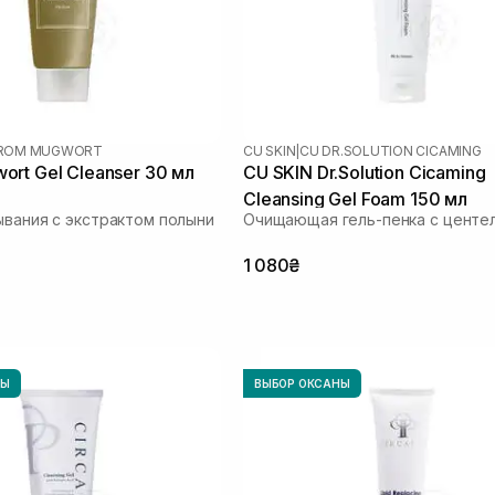
 FROM MUGWORT
CU SKIN
|
CU DR.SOLUTION CICAMING
rt Gel Cleanser 30 мл
CU SKIN Dr.Solution Cicaming
Cleansing Gel Foam 150 мл
ывания с экстрактом полыни
Очищающая гель-пенка с центе
1 080₴
НЫ
ВЫБОР ОКСАНЫ