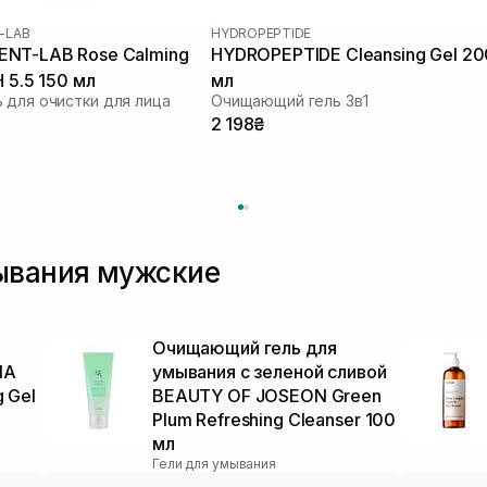
-LAB
HYDROPEPTIDE
NT-LAB Rose Calming
HYDROPEPTIDE Cleansing Gel 20
H 5.5 150 мл
мл
 для очистки для лица
Очищающий гель 3в1
2 198₴
мывания мужские
Очищающий гель для
IA
умывания с зеленой сливой
g Gel
BEAUTY OF JOSEON Green
Plum Refreshing Cleanser 100
мл
Гели для умывания