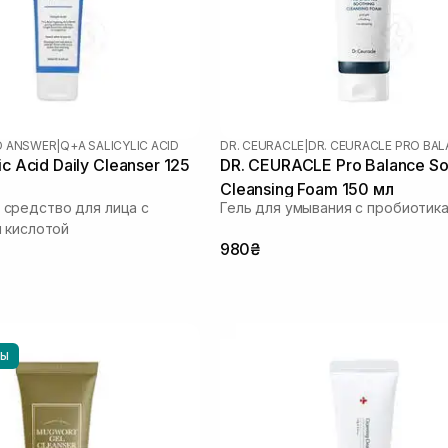
D ANSWER
|
Q+A SALICYLIC ACID
DR. CEURACLE
|
DR. CEURACLE PRO BA
ic Acid Daily Cleanser 125
DR. CEURACLE Pro Balance So
Cleansing Foam 150 мл
средство для лица с
Гель для умывания с пробиотик
 кислотой
980₴
НЫ