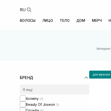
RU
ВОЛОСЫ
ЛИЦО
ТЕЛО
ДОМ
МЕРЧ
Н
Интернет
для мужчин
БРЕНД
Acnemy
(2)
Beauty Of Joseon
(1)
Circadia
(6)