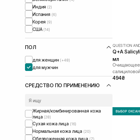
Индия
(2)
Испания
(6)
Корея
(9)
США
(14)
QUESTION AN
ПОЛ
Q+A Salicyl
мл
для женщин
(+48)
Очищающее 
для мужчин
салициловой
494₴
СРЕДСТВО ПО ПРИМЕНЕНИЮ
Жирная/комбинированная кожа
ВЫБОР ОКСА
лица
(28)
Сухая кожа лица
(16)
Нормальная кожа лица
(20)
Обезвоженная кожа лица
(7)