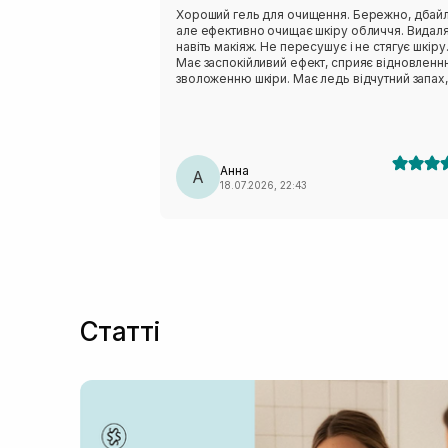
Хороший гель для очищення. Бережно, дбай
але ефективно очищає шкіру обличчя. Видал
навіть макіяж. Не пересушує і не стягує шкіру
Має заспокійливий ефект, сприяє відновленн
зволоженню шкіри. Має ледь відчутний запах,
прозорого кольору. Гель вартий уваги. Єдин
недолік для мене це не низька вартість.
Анна
А
18.07.2026, 22:43
Статті