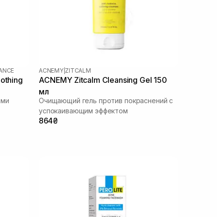
LANCE
ACNEMY
|
ZITCALM
othing
ACNEMY Zitcalm Cleansing Gel 150
мл
ами
Очищающий гель против покраснений с
успокаивающим эффектом
864₴