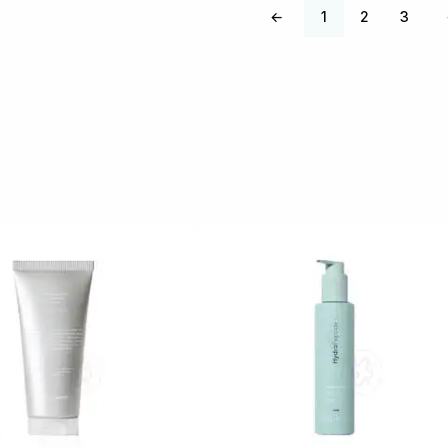
←
1
2
3