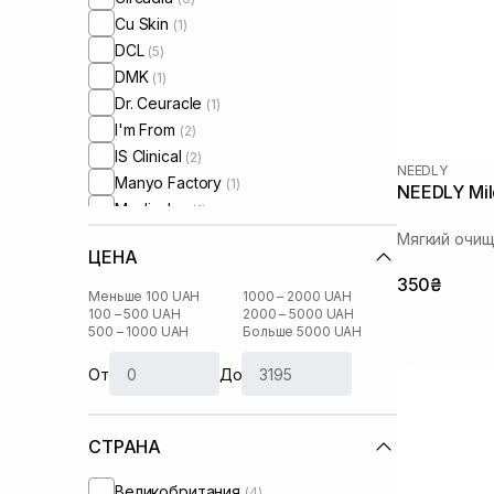
Cu Skin
(1)
DCL
(5)
DMK
(1)
Dr. Ceuracle
(1)
I'm From
(2)
IS Clinical
(2)
NEEDLY
Manyo Factory
(1)
NEEDLY Mil
Medicube
(1)
Medik8
(2)
Мягкий очи
ЦЕНА
Needly
(2)
350₴
Perolite
(2)
Меньше 100 UAH
1000 – 2000 UAH
Question and Answer
100 – 500 UAH
2000 – 5000 UAH
(2)
500 – 1000 UAH
Больше 5000 UAH
Transparent-Lab
(4)
От
До
СТРАНА
Великобритания
(4)