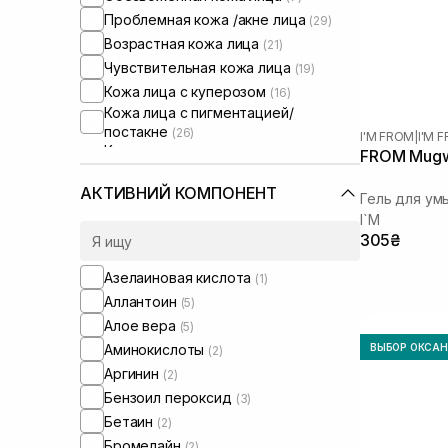
Проблемная кожа /акне лица
(29)
Возрастная кожа лица
(21)
Чувствительная кожа лица
(19)
Кожа лица с куперозом
(16)
Кожа лица с пигментацией/
постакне
(26)
I'M FROM
|
I'M
Кожа лица с расширенными порами
FROM Mugwo
(26)
Кожа лица с нарушенным
АКТИВНИЙ КОМПОНЕНТ
Гель для ум
барьером
(10)
I`M
Кожа лица с нарушенным
305₴
микробиомом
(12)
Сухая/обезвоженная кожа
(1)
Азелаиновая кислота
(1)
Чувствительная кожа тела
(1)
Аллантоин
(5)
Проблемная кожа тела
(1)
Алое вера
(5)
Аминокислоты
ВЫБОР ОКСА
(2)
Аргинин
(2)
Бензоил пероксид
(3)
Бетаин
(2)
Бромелайн
(2)