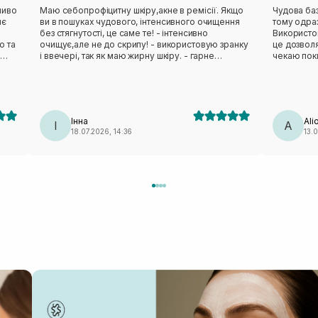
ливо
Маю себопрофіцитну шкіру,акне в ремісії. Якщо
Чудова баз
яє
ви в пошуках чудового, інтенсивного очищення
тому одраз
.
без стягнутості, це саме те! - інтенсивно
Використов
ю та
очищує,але не до скрипу! - використовую зранку
це дозволя
і ввечері, так як маю жирну шкіру. - гарне
чекаю поки
ий
піноутворення, потрібно використовувати
маленьку горошинку. - гель має збалансовану
формулу, не пересушує, не викликає відчуття
стягнення після вмивання - дуже приємна та
бюджетна ціна за якісний та чудовий очисник!
Інна
Ali
Дуже сподобався засіб,рекомендую у кого
І
A
18.07.2026, 14:36
13.
жирна,комбінована шкіра!