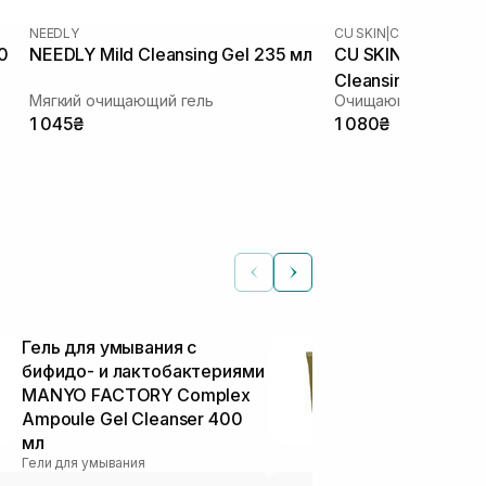
NEEDLY
CU SKIN
|
CU DR.SOLUTI
0
NEEDLY Mild Cleansing Gel 235 мл
CU SKIN Dr.Soluti
Cleansing Gel Foa
Мягкий очищающий гель
Очищающая гель-пе
1 045₴
1 080₴
Гель для умывания с
Гель для ум
бифидо- и лактобактериями
экстрактом 
MANYO FACTORY Complex
FROM Mugwor
Ampoule Gel Cleanser 400
30 мл
Гели для умыва
мл
Гели для умывания