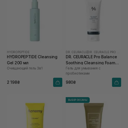
HYDROPEPTIDE
DR. CEURACLE
|
DR. CEURACLE PRO BALANCE
HYDROPEPTIDE Cleansing
DR. CEURACLE Pro Balance
Gel 200 мл
Soothing Cleansing Foam
Очищающий гель 3в1
Гель для умывания с
150 мл
пробиотиками
2 198₴
980₴
ВЫБОР ОКСАНЫ