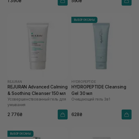
1 390₴
590₴
ВЫБОР ОКСАНЫ
REJURAN
HYDROPEPTIDE
REJURAN Advanced Calming
HYDROPEPTIDE Cleansing
& Soothing Cleanser 150 мл
Gel 30 мл
Усовершенствованный гель для
Очищающий гель 3в1
умывания
2 776₴
628₴
ВЫБОР ОКСАНЫ