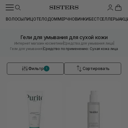
ВОЛОСЫ
ЛИЦО
ТЕЛО
ДОМ
МЕРЧ
НОВИНКИ
БЕСТСЕЛЛЕРЫ
АКЦ
Гели для умывания для сухой кожи
|
|
Интернет магазин косметики
Средства для умывания лица
|
Гели для умывания
Средство по применению: Сухая кожа лица
Фильтр
Сортировать
1