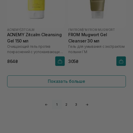
ACNEMY
|
ZITCALM
I'M FROM
|
I'M FROM MUGWORT
ACNEMY Zitcalm Cleansing
FROM Mugwort Gel
Gel 150 мл
Cleanser 30 мл
Очищающий гель против
Гель для умывания с экстрактом
покраснений с успокаивающим
полыни I`M
эффектом
864₴
305₴
Показать больше
←
1
2
3
→