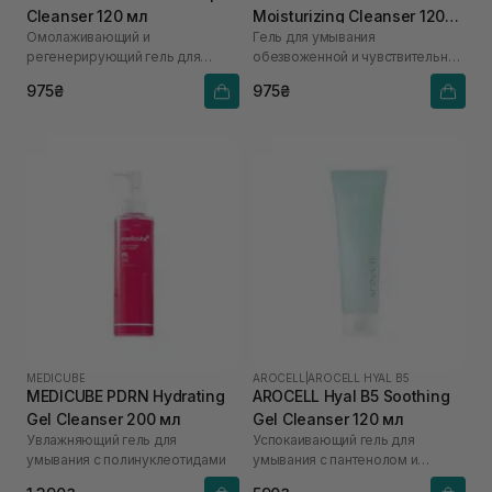
Cleanser 120 мл
Moisturizing Cleanser 120
Омолаживающий и
Гель для умывания
мл
регенерирующий гель для
обезвоженной и чувствительной
умывания
кожи
975₴
975₴
MEDICUBE
AROCELL
|
AROCELL HYAL B5
MEDICUBE PDRN Hydrating
AROCELL Hyal B5 Soothing
Gel Cleanser 200 мл
Gel Cleanser 120 мл
Увлажняющий гель для
Успокаивающий гель для
умывания с полинуклеотидами
умывания с пантенолом и
гиалуроновой кислотой