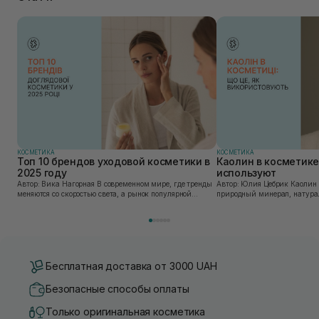
КОСМЕТИКА
КОСМЕТИКА
Топ 10 брендов уходовой косметики в
Каолин в косметике:
2025 году
используют
Автор: Вика Нагорная В современном мире, где тренды
Автор: Юлия Цебрик Каолин в косметологии – это
меняются со скоростью света, а рынок популярной
природный минерал, натурал
косметики переполнен новыми предложениями, выбор
имеет множество преимущес
средства для ухода становится настоящим вызовом....
головы, благодаря большому 
Бесплатная доставка от 3000 UAH
Безопасные способы оплаты
Только оригинальная косметика