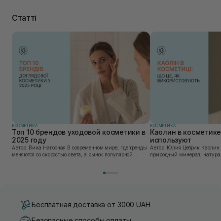
Статті
КОСМЕТИКА
КОСМЕТИКА
Топ 10 брендов уходовой косметики в
Каолин в косметике:
2025 году
используют
Автор: Вика Нагорная В современном мире, где тренды
Автор: Юлия Цебрик Каолин в косметологии – это
меняются со скоростью света, а рынок популярной
природный минерал, натурал
косметики переполнен новыми предложениями, выбор
имеет множество преимущес
средства для ухода становится настоящим вызовом....
головы, благодаря большому 
Бесплатная доставка от 3000 UAH
Безопасные способы оплаты