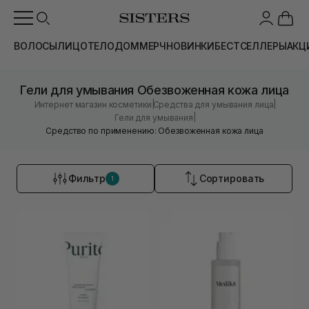
ВОЛОСЫ
ЛИЦО
ТЕЛО
ДОМ
МЕРЧ
НОВИНКИ
БЕСТСЕЛЛЕРЫ
АКЦ
Гели для умывания Обезвоженная кожа лица
|
|
Интернет магазин косметики
Средства для умывания лица
|
Гели для умывания
Средство по применению: Обезвоженная кожа лица
Фильтр
Сортировать
1