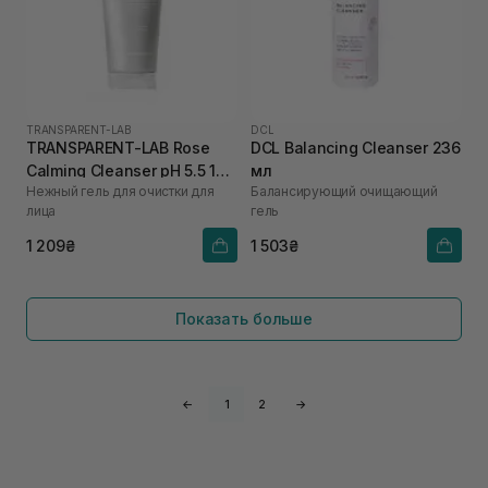
TRANSPARENT-LAB
DCL
TRANSPARENT-LAB Rose
DCL Balancing Cleanser 236
Calming Cleanser pH 5.5 150
мл
Нежный гель для очистки для
Балансирующий очищающий
мл
лица
гель
1 209₴
1 503₴
Показать больше
←
1
2
→