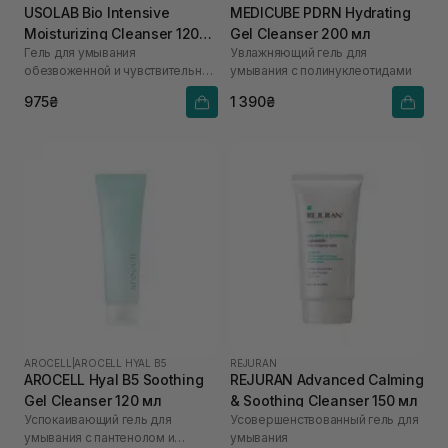
USOLAB Bio Intensive
MEDICUBE PDRN Hydrating
Moisturizing Cleanser 120
Gel Cleanser 200 мл
Гель для умывания
Увлажняющий гель для
мл
обезвоженной и чувствительной
умывания с полинуклеотидами
кожи
975₴
1 390₴
AROCELL
|
AROCELL HYAL B5
REJURAN
AROCELL Hyal B5 Soothing
REJURAN Advanced Calming
Gel Cleanser 120 мл
& Soothing Cleanser 150 мл
Успокаивающий гель для
Усовершенствованный гель для
умывания с пантенолом и
умывания