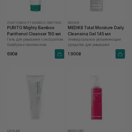
PURITO
|
MIGHTY BAMBOO PANTHENOL
MEDIK8
PURITO Mighty Bamboo
MEDIK8 Total Moisture Daily
Panthenol Cleanser 150 мл
Cleansing Gel 145 мл
Гель для умывания с экстрактом
Универсальное увлажняющее
бамбука и пантенолом
средство для умывания
690₴
1 900₴
USOLAB
MEDICUBE