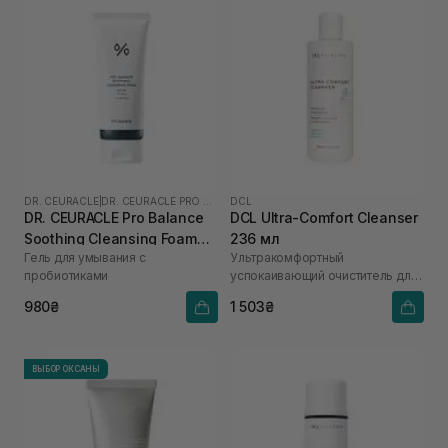
DR. CEURACLE
|
DR. CEURACLE PRO BALANCE
DCL
DR. CEURACLE Pro Balance
DCL Ultra-Comfort Cleanser
Soothing Cleansing Foam
236 мл
Гель для умывания с
Ультракомфортный
150 мл
пробиотиками
успокаивающий очиститель для
реактивной кожи
980₴
1 503₴
ВЫБОР ОКСАНЫ