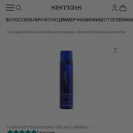
ВОЛОССЯ
ОБЛИЧЧЯ
ТІЛО
ДІМ
МЕРЧ
НОВИНКИ
БЕСТСЕЛЕРИ
АК
Головна
Обличчя
Засоби для тонізації обличчя
Лосьйони для обличчя
|
|
|
|
HYDROPEPTIDE
|
HYDROPEPTIDE ANTI-WRINKLE
1 відгуків