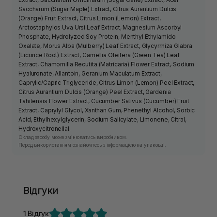
Saccharum (Sugar Maple) Extract, Citrus Aurantium Dulcis
(Orange) Fruit Extract, Citrus Limon (Lemon) Extract,
Arctostaphylos Uva Ursi Leaf Extract, Magnesium Ascorbyl
Phosphate, Hydrolyzed Soy Protein, Menthyl Ethylamido
Oxalate, Morus Alba (Mulberry) Leaf Extract, Glycyrrhiza Glabra
(Licorice Root) Extract, Camellia Oleifera (Green Tea) Leaf
Extract, Chamomilla Recutita (Matricaria) Flower Extract, Sodium
Hyaluronate, Allantoin, Geranium Maculatum Extract,
Caprylic/Capric Triglyceride, Citrus Limon (Lemon) Peel Extract,
Citrus Aurantium Dulcis (Orange) Peel Extract, Gardenia
Tahitensis Flower Extract, Cucumber Sativus (Cucumber) Fruit
Extract, Caprylyl Glycol, Xanthan Gum, Phenethyl Alcohol, Sorbic
Acid, Ethylhexylglycerin, Sodium Salicylate, Limonene, Citral,
Hydroxycitronellal.
Склад засобу може змінюватись виробником.
Перед використанням ознайомтесь з інформацією на упаковці.
Відгуки
1 Відгук