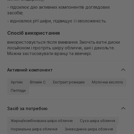
- підсилює дію активних компонентів доглядових
засобів;
- відновлює pH шкіри, підвищує її зволоженість.
Спосіб використання
використовується після вмивання. Змочіть ватні диски
лосьйоном і протріть шкіру обличчя, шиї і декольте.
Можна застосовувати вранці та ввечері.
Активний компонент
Аргінін
Вітамін C
Екстракт ромашки
Молочна кислота
Пептиди
Засіб за потребою
Жирна/комбінована шкіра обличчя
Суха шкіра обличчя
Нормальна шкіра обличчя
Зневоднена шкіра обличчя