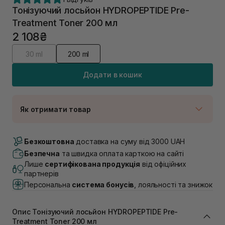
Тонізуючий лосьйон HYDROPEPTIDE Pre-
Treatment Toner 200 мл
2 108₴
30 ml
200 ml
Додати в кошик
Як отримати товар
Доставка Новою Поштою
В наявності
Безкоштовна
доставка на суму від 3000 UAH
Самовивіз м. Луцьк, вул. Винниченка 4
Безпечна
та швидка оплата карткою на сайті
В наявності
Лише
сертифікована продукція
від офіційних
Самовивіз м. Львів, вул. Академіка Підстригача, 1В
партнерів
(Duck’s Lake)
Персональна
система бонусів
, лояльності та знижок
В наявності
Самовивіз м. Львів, вул. Івана Франка 36
В наявності
Опис Тонізуючий лосьйон HYDROPEPTIDE Pre-
Самовивіз м. Львів, вул. Степана Бандери 45
Treatment Toner 200 мл