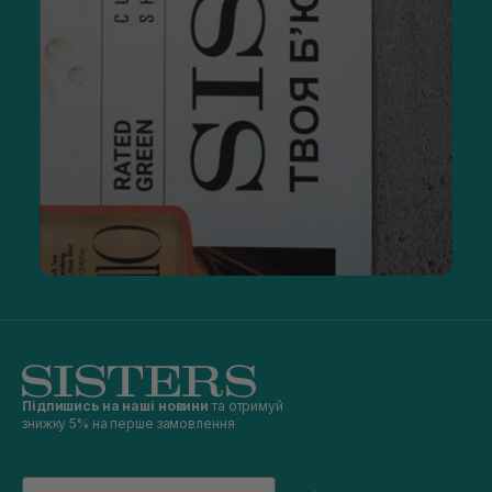
Підпишись на наші новини
та отримуй
знижку 5% на перше замовлення
Email