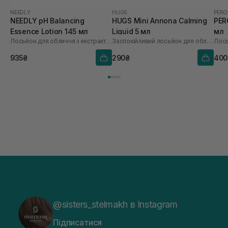
NEEDLY
HUGS
PERO
NEEDLY pH Balancing
HUGS Mini Annona Calming
PER
Essence Lotion 145 мл
Liquid 5 мл
мл
Лосьйон для обличчя з екстрактом альбатрела
Заспокійливий лосьйон для обличчя
Лос
935₴
290₴
400
@sisters_stelmakh в Instagram
Підписатися