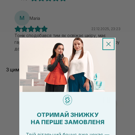
M
Maria
22.12.2025, 23:23
Тонік сподобався тим як освіжає шкіру, має
гарний квітковий аромат, гарно підготовлює шкіру
до наступних етапів. Рекомендую спробувати)
З цим товаром купують
ОТРИМАЙ ЗНИЖКУ
НА ПЕРШЕ ЗАМОВЛЕНЯ
Твій вітальний бонус вже чекає —