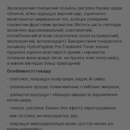
В наявності
Зволожуючий тонізуючий лосьйон, регулює баланс шкіри
Самовивіз м. Рівне, вул. 16-го Липня, 15
обличчя, м’яко відлущує верхній шар, одночасно
В наявності
висвітлюючи і вирівнюючи тон, володіє розкішним
Самовивіз м. Рівне, вул. Кулика і Гудачека 23 (ТЦ
соковитим фруктовим ароматом. Містить шість пептидів
Екватор)
(колагено-відновлювальний, освітлюючий,
В наявності
послаблюючий м’язові скорочення, вологоутримуючий,
зволожуючий, антиоксидант). Використання тонізуючого
лосьйону HydroPeptide Pre-Treatment Toner значно
підсилює корисні властивості кремів і сироваток
(оскільки крем краще лягає на пружну еластичну шкіру,
а макіяж виглядає більш природним).
Особливості товару:
- освітлює, покращує колір шкіри, надає їй сяйво;
- уповільнює процес появи мімічних і глибоких зморшок;
- делікатно відлущує і збільшує швидкість відновлення
клітин шкіри;
- тонізує і регулює баланс без ефекту пересушування;
- має потужну антиоксидантну дію;
- покращує мікроциркуляцію крові і доступ кисню до
клітин епідермісу;