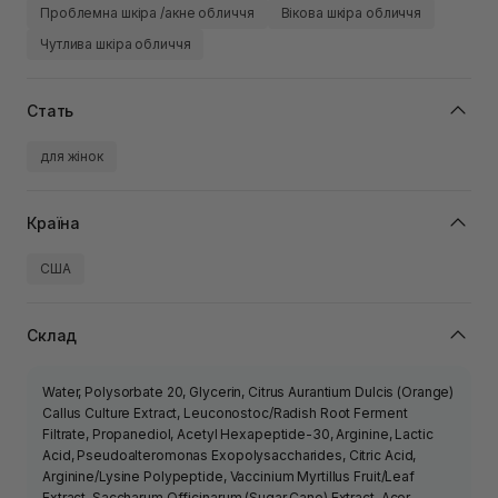
Проблемна шкіра /акне обличчя
Вікова шкіра обличчя
Чутлива шкіра обличчя
Стать
для жінок
Країна
США
Склад
Water, Polysorbate 20, Glycerin, Citrus Aurantium Dulcis (Orange)
Callus Culture Extract, Leuconostoc/Radish Root Ferment
Filtrate, Propanediol, Acetyl Hexapeptide-30, Arginine, Lactic
Acid, Pseudoalteromonas Exopolysaccharides, Citric Acid,
Arginine/Lysine Polypeptide, Vaccinium Myrtillus Fruit/Leaf
Extract, Saccharum Officinarum (Sugar Cane) Extract, Acer