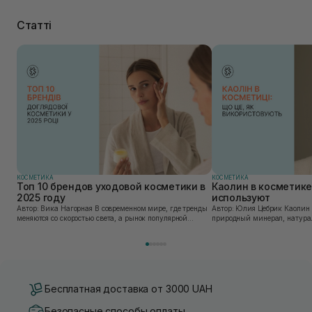
Статті
КОСМЕТИКА
КОСМЕТИКА
Топ 10 брендов уходовой косметики в
Каолин в косметике:
2025 году
используют
Автор: Вика Нагорная В современном мире, где тренды
Автор: Юлия Цебрик Каолин в косметологии – это
меняются со скоростью света, а рынок популярной
природный минерал, натурал
косметики переполнен новыми предложениями, выбор
имеет множество преимущес
средства для ухода становится настоящим вызовом....
головы, благодаря большому 
Бесплатная доставка от 3000 UAH
Безопасные способы оплаты