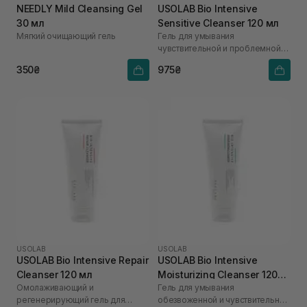
NEEDLY Mild Cleansing Gel
USOLAB Bio Intensive
30 мл
Sensitive Cleanser 120 мл
Мягкий очищающий гель
Гель для умывания
чувствительной и проблемной
кожи
350₴
975₴
USOLAB
USOLAB
USOLAB Bio Intensive Repair
USOLAB Bio Intensive
Cleanser 120 мл
Moisturizing Cleanser 120
Омолаживающий и
Гель для умывания
мл
регенерирующий гель для
обезвоженной и чувствительной