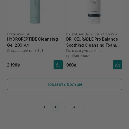
HYDROPEPTIDE
DR. CEURACLE
|
DR. CEURACLE PRO BALANCE
HYDROPEPTIDE Cleansing
DR. CEURACLE Pro Balance
Gel 200 мл
Soothing Cleansing Foam
Очищающий гель 3в1
Гель для умывания с
150 мл
пробиотиками
2 198₴
980₴
Показать больше
←
1
2
3
→