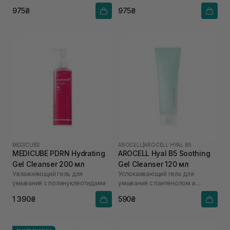
умывания
кожи
975₴
975₴
MEDICUBE
AROCELL
|
AROCELL HYAL B5
MEDICUBE PDRN Hydrating
AROCELL Hyal B5 Soothing
Gel Cleanser 200 мл
Gel Cleanser 120 мл
Увлажняющий гель для
Успокаивающий гель для
умывания с полинуклеотидами
умывания с пантенолом и
гиалуроновой кислотой
1 390₴
590₴