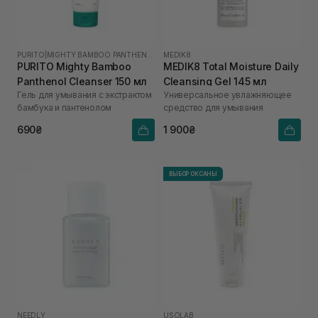
PURITO
|
MIGHTY BAMBOO PANTHENOL
MEDIK8
PURITO Mighty Bamboo
MEDIK8 Total Moisture Daily
Panthenol Cleanser 150 мл
Cleansing Gel 145 мл
Гель для умывания с экстрактом
Универсальное увлажняющее
бамбука и пантенолом
средство для умывания
690₴
1 900₴
ВЫБОР ОКСАНЫ
NEEDLY
USOLAB