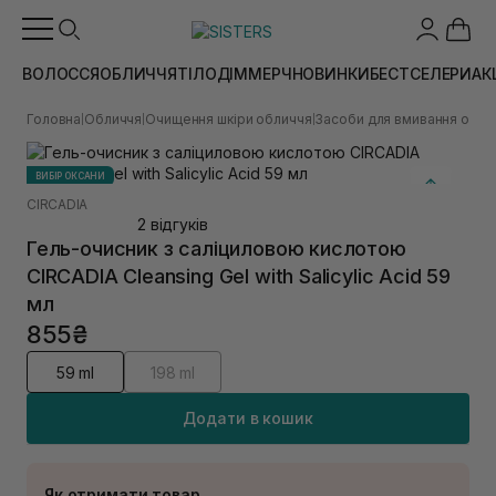
ВОЛОССЯ
ОБЛИЧЧЯ
ТІЛО
ДІМ
МЕРЧ
НОВИНКИ
БЕСТСЕЛЕРИ
АК
Головна
Обличчя
Очищення шкіри обличчя
Засоби для вмивання обли
|
|
|
ВИБІР ОКСАНИ
CIRCADIA
2 відгуків
Гель-очисник з саліциловою кислотою
CIRCADIA Cleansing Gel with Salicylic Acid 59
мл
855₴
59 ml
198 ml
Додати в кошик
Як отримати товар