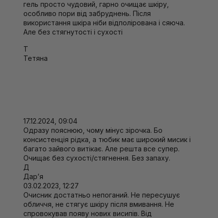
гель просто чудовий, гарно очищає шкіру,
- Рицинова олія.
Має протизапальну, антимікробну та
особливо пори від забруднень. Після
загоювальну дію. Покращує регенерацію клітин, живить
використання шкіра ніби відполірована і сяюча.
шкіру та вирівнює тон.
Але без стягнутості і сухості
Спосіб використання
Т
порцію засобу змішати в долонях з невеликою кількістю
Тетяна
води, утвореною піною ретельно очистити шкіру
обличчя та шиї, залишки змити чистою водою.
17.12.2024, 09:04
Одразу пояснюю, чому мінус зірочка. Бо
консистенція рідка, а тюбик має широкий мисик і
багато зайвого витікає. Але решта все супер.
Очищає без сухості/стягнення. Без запаху.
Д
Дарʼя
03.02.2023, 12:27
Очисник достатньо непоганий. Не пересушує
обличчя, не стягує шкіру після вмивання. Не
cпровокував появу нових висипів. Від