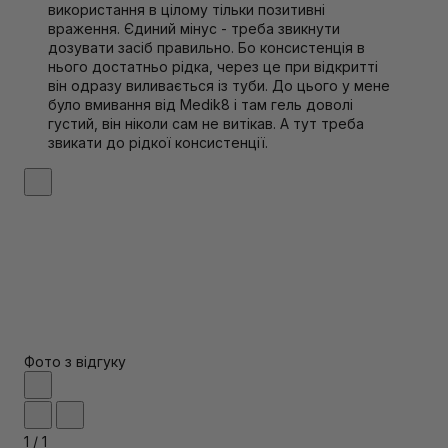
використання в цілому тільки позитивні
враження. Єдиний мінус - треба звикнути
дозувати засіб правильно. Бо консистенція в
нього достатньо рідка, через це при відкритті
він одразу виливається із туби. До цього у мене
було вмивання від Medik8 і там гель доволі
густий, він ніколи сам не витікав. А тут треба
звикати до рідкої консистенції.
Фото з відгуку
1
/
1