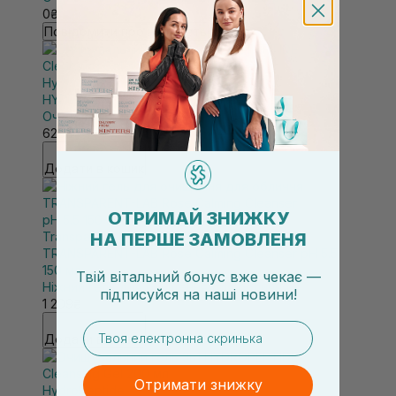
0₴
Повідомити про наявність
HydroPeptide
HYDROPEPTIDE Cleansing Gel 30 мл
Очищувальний гель 3в1
628₴
Додати в кошик
ОТРИМАЙ ЗНИЖКУ
НА ПЕРШЕ ЗАМОВЛЕНЯ
Transparent-Lab
TRANSPARENT-LAB Rose Calming Cleanser pH 5.5
150 мл
Твій вітальний бонус вже чекає —
Ніжний гель для очищення для обличчя
підписуйся
на
наші новини!
1 209₴
email
Додати в кошик
Отримати знижку
HydroPeptide