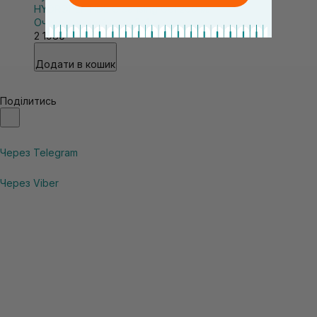
HYDROPEPTIDE Cleansing Gel 200 мл
Очищувальний гель 3в1
2 198₴
Додати в кошик
Поділитись
Через Telegram
Через Viber