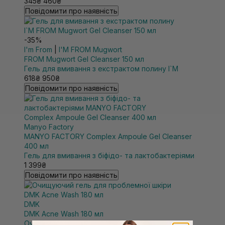
345₴
460₴
Повідомити про наявність
-35%
I'm From
|
I'M FROM Mugwort
FROM Mugwort Gel Cleanser 150 мл
Гель для вмивання з екстрактом полину I`M
618₴
950₴
Повідомити про наявність
Manyo Factory
MANYO FACTORY Complex Ampoule Gel Cleanser
400 мл
Гель для вмивання з біфідо- та лактобактеріями
1 399₴
Повідомити про наявність
DMK
DMK Acne Wash 180 мл
Очищуючий гель для проблемної шкіри