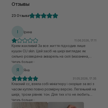
Отзывы
23 Отзыва
І
Ірина
11.06.2026, 17:11
Крем жахливий За все життя підходив лише
кушон CU skin. Цей засіб на шкірі виглядає як
сильно розведена акварель на склі (мазанина,
одним словом). І це я наношу на шкіру, яка гарно
Читать больше
зволожена (не суха і не жирна). Розчарувалась
Я
Яна
черговий раз в тренувальних кремах. Пудра
рулить 😁
31.05.2026, 17:35
Класний cc, взяла собі мініатюру і скоріше за всі з
часом куплю повно розмірну версію. Легенький на
шкірі, трохи рівняє тон. Для тих хто не любить
плотні тональні креми, або на літо - топ! Але це не
Читать больше
універсальний крем, тобто на якусь шкіру може