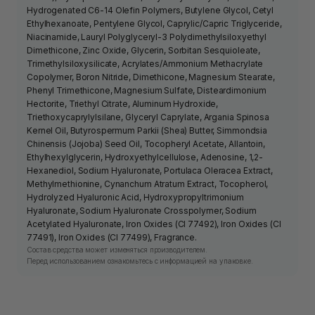
Hydrogenated C6-14 Olefin Polymers, Butylene Glycol, Cetyl
Ethylhexanoate, Pentylene Glycol, Caprylic/Capric Triglyceride,
Niacinamide, Lauryl Polyglyceryl-3 Polydimethylsiloxyethyl
Dimethicone, Zinc Oxide, Glycerin, Sorbitan Sesquioleate,
Trimethylsiloxysilicate, Acrylates/Ammonium Methacrylate
Copolymer, Boron Nitride, Dimethicone, Magnesium Stearate,
Phenyl Trimethicone, Magnesium Sulfate, Disteardimonium
Hectorite, Triethyl Citrate, Aluminum Hydroxide,
Triethoxycaprylylsilane, Glyceryl Caprylate, Argania Spinosa
Kernel Oil, Butyrospermum Parkii (Shea) Butter, Simmondsia
Chinensis (Jojoba) Seed Oil, Tocopheryl Acetate, Allantoin,
Ethylhexylglycerin, Hydroxyethylcellulose, Adenosine, 1,2-
Hexanediol, Sodium Hyaluronate, Portulaca Oleracea Extract,
Methylmethionine, Cynanchum Atratum Extract, Tocopherol,
Hydrolyzed Hyaluronic Acid, Hydroxypropyltrimonium
Hyaluronate, Sodium Hyaluronate Crosspolymer, Sodium
Acetylated Hyaluronate, Iron Oxides (CI 77492), Iron Oxides (CI
77491), Iron Oxides (CI 77499), Fragrance.
Состав средства может изменяться производителем.
Перед использованием ознакомьтесь с информацией на упаковке.