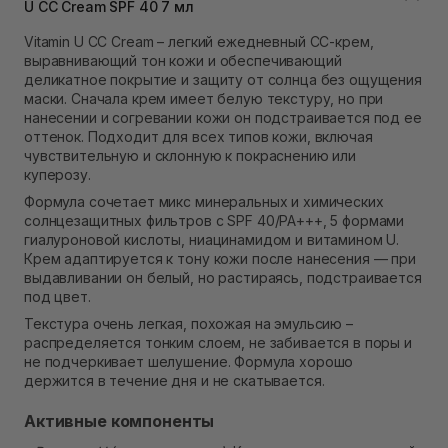
Нет в наличии!
U CC Cream SPF 40 7 мл
Самовывоз Ровно
Vitamin U CC Cream – легкий ежедневный CC-крем,
В наличии
выравнивающий тон кожи и обеспечивающий
Самовывоз г. Ровно, ул. Кулика и Гудачека 23 (ТЦ
деликатное покрытие и защиту от солнца без ощущения
Экватор)
маски. Сначала крем имеет белую текстуру, но при
Нет в наличии!
нанесении и согревании кожи он подстраивается под ее
оттенок. Подходит для всех типов кожи, включая
чувствительную и склонную к покраснению или
куперозу.
Формула сочетает микс минеральных и химических
солнцезащитных фильтров с SPF 40/PA+++, 5 формами
гиалуроновой кислоты, ниацинамидом и витамином U.
Крем адаптируется к тону кожи после нанесения — при
выдавливании он белый, но растираясь, подстраивается
под цвет.
Текстура очень легкая, похожая на эмульсию –
распределяется тонким слоем, не забивается в поры и
не подчеркивает шелушение. Формула хорошо
держится в течение дня и не скатывается.
Активные компоненты