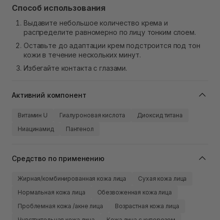
Способ использования
Выдавите небольшое количество крема и
распределите равномерно по лицу тонким слоем.
Оставьте до адаптации крем подстроится под тон
кожи в течение нескольких минут.
Избегайте контакта с глазами.
Активний компонент
Витамин U
Гиалуроновая кислота
Диоксид титана
Ниацинамид
Пантенол
Средство по применению
Жирная/комбинированная кожа лица
Сухая кожа лица
Нормальная кожа лица
Обезвоженная кожа лица
Проблемная кожа /акне лица
Возрастная кожа лица
Чувствительная кожа лица
Кожа лица с куперозом