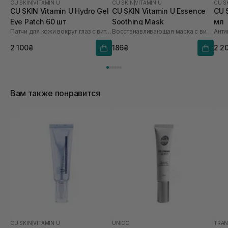
CU SKIN
|
VITAMIN U
CU SKIN
|
VITAMIN U
CU S
CU SKIN Vitamin U Hydro Gel
CU SKIN Vitamin U Essence
CU 
Eye Patch 60 шт
Soothing Mask
мл
Патчи для кожи вокруг глаз с витамином U и пептидами
Восстанавливающая маска с витамином U
2 100₴
186₴
2 2
Вам также понравится
CU SKIN
|
VITAMIN U
UNICO
TRAN