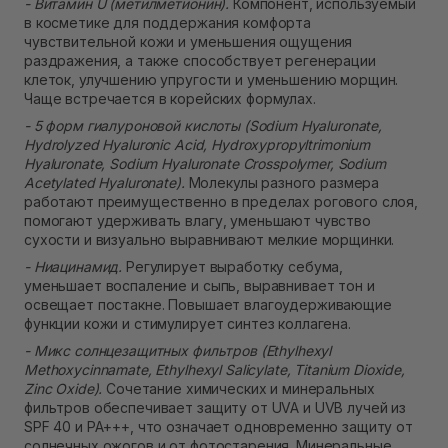
- Витамин U (метилметионин).
Компонент, используемый
в косметике для поддержания комфорта
чувствительной кожи и уменьшения ощущения
раздражения, а также способствует регенерации
клеток, улучшению упругости и уменьшению морщин.
Чаще встречается в корейских формулах.
- 5 форм гиалуроновой кислоты (Sodium Hyaluronate,
Hydrolyzed Hyaluronic Acid, Hydroxypropyltrimonium
Hyaluronate, Sodium Hyaluronate Crosspolymer, Sodium
Acetylated Hyaluronate).
Молекулы разного размера
работают преимущественно в пределах рогового слоя,
помогают удерживать влагу, уменьшают чувство
сухости и визуально выравнивают мелкие морщинки.
- Ниацинамид.
Регулирует выработку себума,
уменьшает воспаление и сыпь, выравнивает тон и
освещает постакне. Повышает влагоудерживающие
функции кожи и стимулирует синтез коллагена.
- Микс солнцезащитных фильтров (Ethylhexyl
Methoxycinnamate, Ethylhexyl Salicylate, Titanium Dioxide,
Zinc Oxide).
Сочетание химических и минеральных
фильтров обеспечивает защиту от UVA и UVB лучей из
SPF 40 и PA+++, что означает одновременно защиту от
солнечных ожогов и от фотостарения. Минеральные