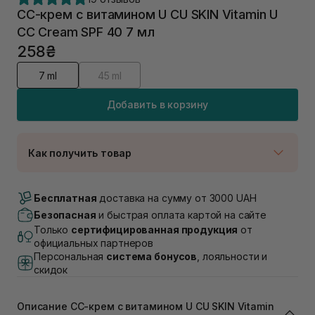
СС-крем с витамином U CU SKIN Vitamin U
CC Cream SPF 40 7 мл
258₴
7 ml
45 ml
Добавить в корзину
Как получить товар
Доставка Новой Почтой
Нет в наличии!
Бесплатная
доставка на сумму от 3000 UAH
Самовывоз г. Луцк, Винниченка 4
Безопасная
и быстрая оплата картой на сайте
В наличии
Только
сертифицированная продукция
от
Самовывоз г. Львов, ул. Академика Подстригача,
официальных партнеров
1В (Duck's Lake)
Персональная
система бонусов
, лояльности и
Нет в наличии!
скидок
Самовывоз Львов (Ивана Франко 36)
Нет в наличии!
Самовывоз г. Львов ул. Степана Бандеры 43
Описание СС-крем с витамином U CU SKIN Vitamin