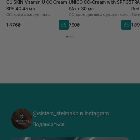
CU SKIN Vitamin U CC Cream
UNICO CC-Cream with SPF 35
TRA
SPF 40 45 мл
PA++ 30 мл
Red
СС-крем с витамином U
СС-крем для лица с уходовыми свойствами
SPF
1 476₴
790₴
1 8
@sisters_stelmakh в Instagram
Подписаться