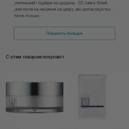
підлаштовується під тон обличчя
,легенький і підійде на щодень . СС сам є білий
,але після на несення на шкіру ,він допасовується
до вашого кольору шкіри ,але мені як власниці
Читать больше
сухої шкіри ,трошки підкреслював сухість
Показать больше
С этим товаром покупают