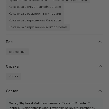
Кожа лица с пигментацией/постакне
Кожа лица с расширенными порами
Кожа лица с нарушенным барьером
Кожа лица с нарушенным микробиомом
Пол
для женщин
Страна
Корея
Состав
Water, Ethylhexyl Methoxycinnamate, Titanium Dioxide (CI
77891), Cyclopentasiloxane, Ethylhexyl Salicylate, Panthenol,