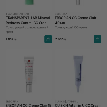
TRANSPARENT-LAB
ERBORIAN
TRANSPARENT-LAB Mineral
ERBORIAN CC Creme Clair
Redness Control CC Cream
40 мл
Тонирующий солнцезащитный
Тонирующий СС-крем
SPF50 45 мл
крем
1 896₴
2 699₴
ERBORIAN
CU SKIN
|
VITAMIN U
ERBORIAN CC Creme Clair 15
CU SKIN Vitamin U CC Cream