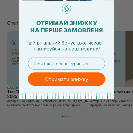
ОТРИМАЙ ЗНИЖКУ
Статті
НА ПЕРШЕ ЗАМОВЛЕНЯ
Твій вітальний бонус вже чекає —
підписуйся
на
наші новини!
email
Отримати знижку
КОСМЕТИКА
КОСМЕТИКА
Топ 10 брендов уходовой косметики в
Каолин в косметике:
2025 году
используют
Автор: Вика Нагорная В современном мире, где тренды
Автор: Юлия Цебрик Каолин в косметологии – это
меняются со скоростью света, а рынок популярной
природный минерал, натурал
косметики переполнен новыми предложениями, выбор
имеет множество преимущес
средства для ухода становится настоящим вызовом....
головы, благодаря большому 