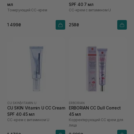
мл
SPF 40 7 мл
Тонирующий СС-крем
СС-крем с витамином U
1 499₴
258₴
CU SKIN
|
VITAMIN U
ERBORIAN
CU SKIN Vitamin U CC Cream
ERBORIAN CC Dull Correct
SPF 40 45 мл
45 мл
СС-крем с витамином U
Корректирующий СС крем для
лица