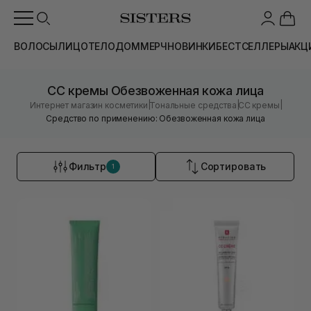
ВОЛОСЫ
ЛИЦО
ТЕЛО
ДОМ
МЕРЧ
НОВИНКИ
БЕСТСЕЛЛЕРЫ
АКЦ
CC кремы Обезвоженная кожа лица
|
|
|
Интернет магазин косметики
Тональные средства
CC кремы
Средство по применению: Обезвоженная кожа лица
Фильтр
Сортировать
1