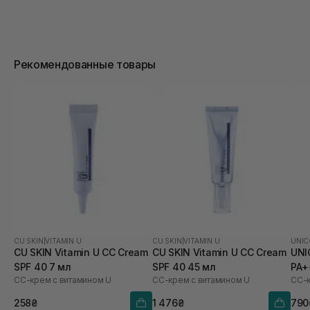
Рекомендованные товары
CU SKIN
|
VITAMIN U
CU SKIN
|
VITAMIN U
UNIC
CU SKIN Vitamin U CC Cream
CU SKIN Vitamin U CC Cream
UNI
SPF 40 7 мл
SPF 40 45 мл
PA+
СС-крем с витамином U
СС-крем с витамином U
258₴
1 476₴
790