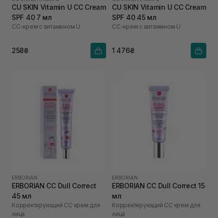
CU SKIN Vitamin U CC Cream
CU SKIN Vitamin U CC Cream
SPF 40 7 мл
SPF 40 45 мл
СС-крем с витамином U
СС-крем с витамином U
258₴
1 476₴
ERBORIAN
ERBORIAN
ERBORIAN CC Dull Correct
ERBORIAN CC Dull Correct 15
45 мл
мл
Корректирующий СС крем для
Корректирующий СС крем для
лица
лица