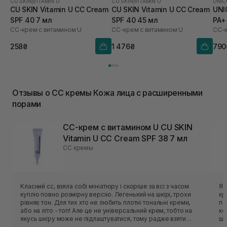
CU SKIN
|
VITAMIN U
CU SKIN
|
VITAMIN U
UNIC
CU SKIN Vitamin U CC Cream
CU SKIN Vitamin U CC Cream
UNI
SPF 40 7 мл
SPF 40 45 мл
PA+
СС-крем с витамином U
СС-крем с витамином U
258₴
1 476₴
790
Отзывы о CC кремы Кожа лица с расширенными
порами
СС-крем с витамином U CU SKIN
Vitamin U CC Cream SPF 38 7 мл
CC кремы
Класний cc, взяла собі мініатюру і скоріше за всі з часом
Я 
куплю повно розмірну версію. Легенький на шкірі, трохи
кр
рівняє тон. Для тих хто не любить плотні тональні креми,
по
або на літо - топ! Але це не універсальний крем, тобто на
ко
якусь шкіру може не підлаштуватися, тому радже взяти
шк
спочатку міні версію і перевірити чи воно вам підійде) І
зб