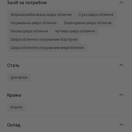
Засіб за потребою
Жирна/комбінована шкіра обличчя
Суха шкіра обличчя
Нормальна шкіра обличчя
Зневоднена шкіра обличчя
Вікова шкіра обличчя
Чутлива шкіра обличчя
Шкіра обличчя з порушеним барʼєром
Шкіра обличчя з порушеним мікробіомом
Стать
для жінок
Країна
Корея
Склад