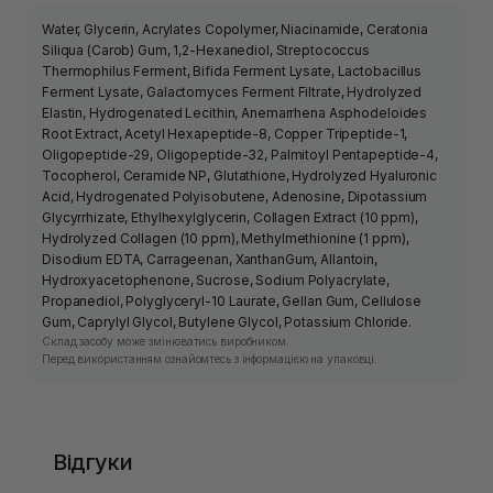
Water, Glycerin, Acrylates Copolymer, Niacinamide, Ceratonia
Siliqua (Carob) Gum, 1,2-Hexanediol, Streptococcus
Thermophilus Ferment, Bifida Ferment Lysate, Lactobacillus
Ferment Lysate, Galactomyces Ferment Filtrate, Hydrolyzed
Elastin, Hydrogenated Lecithin, Anemarrhena Asphodeloides
Root Extract, Acetyl Hexapeptide-8, Copper Tripeptide-1,
Oligopeptide-29, Oligopeptide-32, Palmitoyl Pentapeptide-4,
Tocopherol, Ceramide NP, Glutathione, Hydrolyzed Hyaluronic
Acid, Hydrogenated Polyisobutene, Adenosine, Dipotassium
Glycyrrhizate, Ethylhexylglycerin, Collagen Extract (10 ppm),
Hydrolyzed Collagen (10 ppm), Methylmethionine (1 ppm),
Disodium EDTA, Carrageenan, XanthanGum, Allantoin,
Hydroxyacetophenone, Sucrose, Sodium Polyacrylate,
Propanediol, Polyglyceryl-10 Laurate, Gellan Gum, Cellulose
Gum, Caprylyl Glycol, Butylene Glycol, Potassium Chloride.
Склад засобу може змінюватись виробником.
Перед використанням ознайомтесь з інформацією на упаковці.
Відгуки