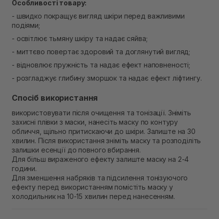
Особливості товару:
- швидко покращує вигляд шкіри перед важливими
подіями;
- освітлює тьмяну шкіру та надає сяйва;
- миттєво повертає здоровий та доглянутий вигляд;
- відновлює пружність та надає ефект наповненості;
- розгладжує глибину зморшок та надає ефект ліфтингу.
Спосіб використання
використовувати після очищення та тонізації. Зніміть
захисні плівки з маски, нанесіть маску по контуру
обличчя, щільно притискаючи до шкіри. Залиште на 30
хвилин. Після використання зніміть маску та розподіліть
залишки есенції до повного вбирання.
Для більш вираженого ефекту залиште маску на 2-4
години.
Для зменшення набряків та підсилення тонізуючого
ефекту перед використанням помістіть маску у
холодильник на 10-15 хвилин перед нанесенням.