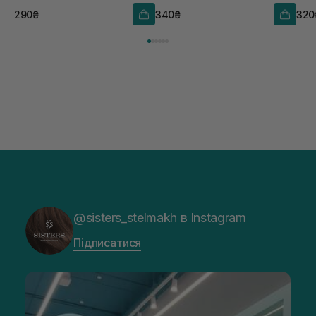
290₴
340₴
320
@sisters_stelmakh в Instagram
Підписатися