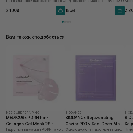
Патчі для шкіри навколо очей з вітаміном U і пептидами
Відновлююча маска з вітаміном U
2 100₴
186₴
2 2
Вам також сподобається
MEDICUBE
|
PDRN PINK
BIODANCE
BIOD
MEDICUBE PDRN Pink
BIODANCE Rejuvenating
BIO
Collagen Gel Mask 28 г
Caviar PDRN Real Deep Mask
Kel
Гідрогелева маска з PDRN та колагеном
Омолоджуюча гідрогелева маска з ікрою і PDRN
1 шт