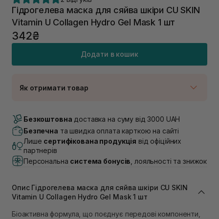
Гідрогелева маска для сяйва шкіри CU SKIN
Vitamin U Collagen Hydro Gel Mask 1 шт
342₴
Додати в кошик
Як отримати товар
Доставка Новою Поштою
В наявності
Безкоштовна
доставка на суму від 3000 UAH
Самовивіз м. Луцьк, вул. Винниченка 4
Безпечна
та швидка оплата карткою на сайті
В наявності
Лише
сертифікована продукція
від офіційних
Самовивіз м. Львів, вул. Академіка Підстригача, 1В
партнерів
(Duck’s Lake)
Персональна
система бонусів
, лояльності та знижок
В наявності
Самовивіз м. Львів, вул. Івана Франка 36
В наявності
Опис Гідрогелева маска для сяйва шкіри CU SKIN
Самовивіз м. Львів, вул. Степана Бандери 45
Vitamin U Collagen Hydro Gel Mask 1 шт
В наявності
Біоактивна формула, що поєднує передові компоненти,
Самовивіз м. Рівне, вул. 16-го Липня, 15