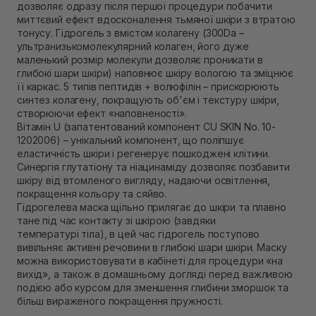
дозволяє одразу після першої процедури побачити
В наявності
миттєвий ефект вдосконалення тьмяної шкіри з втратою
Самовивіз м. Рівне, вул. Кулика і Гудачека 23 (ТЦ
тонусу. Гідрогель з вмістом колагену (300Da –
Екватор)
ультранизькомолекулярний колаген, його дуже
В наявності
маленький розмір молекули дозволяє проникати в
глибокі шари шкіри) наповнює шкіру вологою та зміцнює
її каркас. 5 типів пептидів + волюфілін – прискорюють
синтез колагену, покращують об'єм і текстуру шкіри,
створюючи ефект «наповненості».
Вітамін U (запатентований компонент CU SKIN No. 10-
1202006) – унікальний компонент, що поліпшує
еластичність шкіри і регенерує пошкоджені клітини.
Синергія глутатіону та ніацинаміду дозволяє позбавити
шкіру від втомленого вигляду, надаючи освітлення,
покращення кольору та сяйво.
Гідрогелева маска щільно прилягає до шкіри та плавно
тане під час контакту зі шкірою (завдяки
температурі тіла), в цей час гідрогель поступово
вивільняє активні речовини в глибокі шари шкіри. Маску
можна використовувати в кабінеті для процедури «на
вихід», а також в домашньому догляді перед важливою
подією або курсом для зменшення глибини зморшок та
більш вираженого покращення пружності.