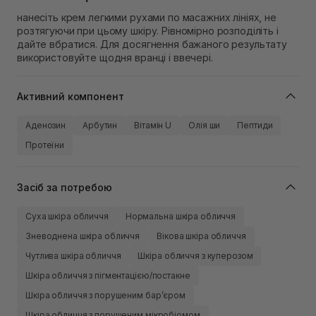
нанесіть крем легкими рухами по масажних лініях, не
розтягуючи при цьому шкіру. Рівномірно розподіліть і
дайте вбратися. Для досягнення бажаного результату
використовуйте щодня вранці і ввечері.
Активний компонент
Аденозин
Арбутин
Вітамін U
Олія ши
Пептиди
Протеїни
Засіб за потребою
Суха шкіра обличчя
Нормальна шкіра обличчя
Зневоднена шкіра обличчя
Вікова шкіра обличчя
Чутлива шкіра обличчя
Шкіра обличчя з куперозом
Шкіра обличчя з пігментацією/постакне
Шкіра обличчя з порушеним барʼєром
Шкіра обличчя з порушеним мікробіомом