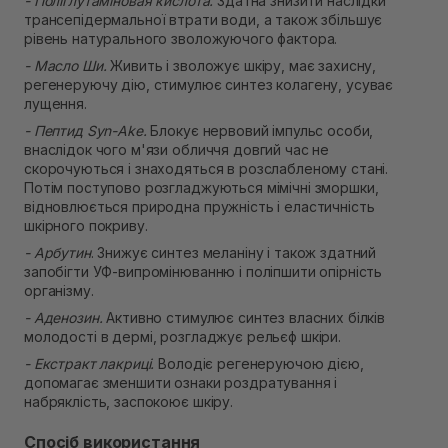
- Поліглутаміновая кислота.
Здатна знизити наслідки
трансепідермальної втрати води, а також збільшує
рівень натурального зволожуючого фактора.
- Масло Ши.
Живить і зволожує шкіру, має захисну,
регенеруючу дію, стимулює синтез колагену, усуває
лущення.
- Пептид Syn-Ake.
Блокує нервовий імпульс особи,
внаслідок чого м'язи обличчя довгий час не
скорочуються і знаходяться в розслабленому стані.
Потім поступово розгладжуються мімічні зморшки,
відновлюється природна пружність і еластичність
шкірного покриву.
- Арбутин
. Знижує синтез меланіну і також здатний
запобігти УФ-випромінюванню і поліпшити опірність
організму.
- Аденозин.
Активно стимулює синтез власних білків
молодості в дермі, розгладжує рельєф шкіри.
- Екстракт лакриці.
Володіє регенеруючою дією,
допомагає зменшити ознаки роздратування і
набряклість, заспокоює шкіру.
Спосіб використання