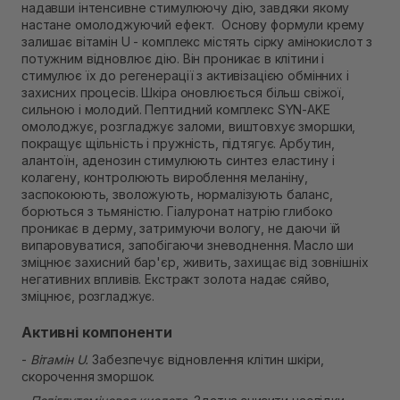
надавши інтенсивне стимулюючу дію, завдяки якому
В наявності
настане омолоджуючий ефект. Основу формули крему
Самовивіз м. Рівне, вул. Кулика і Гудачека 23 (ТЦ
залишає вітамін U - комплекс містять сірку амінокислот з
Екватор)
потужним відновлює дію. Він проникає в клітини і
В наявності
стимулює їх до регенерації з активізацією обмінних і
захисних процесів. Шкіра оновлюється більш свіжої,
сильною і молодий. Пептидний комплекс SYN-AKE
омолоджує, розгладжує заломи, виштовхує зморшки,
покращує щільність і пружність, підтягує. Арбутин,
алантоїн, аденозин стимулюють синтез еластину і
колагену, контролюють вироблення меланіну,
заспокоюють, зволожують, нормалізують баланс,
борються з тьмяністю. Гіалуронат натрію глибоко
проникає в дерму, затримуючи вологу, не даючи їй
випаровуватися, запобігаючи зневоднення. Масло ши
зміцнює захисний бар'єр, живить, захищає від зовнішніх
негативних впливів. Екстракт золота надає сяйво,
зміцнює, розгладжує.
Активні компоненти
-
Вітамін U.
Забезпечує відновлення клітин шкіри,
скорочення зморшок.