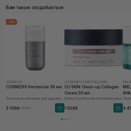
Вам також сподобається
-20%
COSMEDIX
CU SKIN
|
CU SKIN COLLAGEN
MEL
COSMEDIX Harmonize 50 мл
CU SKIN Clean-up Collagen
MEL
Cream 30 мл
8HA
Зволожуючий крем для відновлення мікробіома
Крем з колагеном проти зморшок
3 106₴
1 638₴
4 4
3 883₴