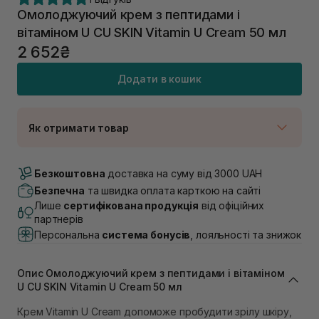
Омолоджуючий крем з пептидами і
вітаміном U CU SKIN Vitamin U Cream 50 мл
2 652₴
Додати в кошик
Як отримати товар
Доставка Новою Поштою
В наявності
Безкоштовна
доставка на суму від 3000 UAH
Самовивіз м. Луцьк, вул. Винниченка 4
Безпечна
та швидка оплата карткою на сайті
В наявності
Лише
сертифікована продукція
від офіційних
Самовивіз м. Львів, вул. Академіка Підстригача, 1В
партнерів
(Duck’s Lake)
Персональна
система бонусів
, лояльності та знижок
В наявності
Самовивіз м. Львів, вул. Івана Франка 36
В наявності
Опис Омолоджуючий крем з пептидами і вітаміном
Самовивіз м. Львів, вул. Степана Бандери 45
U CU SKIN Vitamin U Cream 50 мл
В наявності
Крем Vitamin U Cream допоможе пробудити зрілу шкіру,
Самовивіз м. Рівне, вул. 16-го Липня, 15