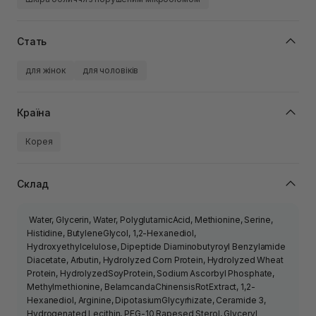
Стать
для жінок
для чоловіків
Країна
Корея
Склад
Water, Glycerin, Water, PolyglutamicAcid, Methionine, Serine,
Histidine, ButyleneGlycol, 1,2-Hexanediol,
Hydroxyethylcelulose, Dipeptide Diaminobutyroyl Benzylamide
Diacetate, Arbutin, Hydrolyzed Corn Protein, Hydrolyzed Wheat
Protein, HydrolyzedSoyProtein, Sodium Ascorbyl Phosphate,
Methylmethionine, BelamcandaChinensisRotExtract, 1,2-
Hexanediol, Arginine, DipotasiumGlycyrhizate, Ceramide 3,
Hydrogenated Lecithin, PEG-10 Rapesed Sterol, Glyceryl