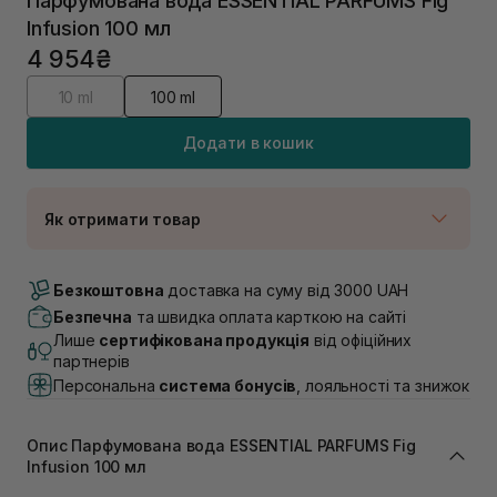
Парфумована вода ESSENTIAL PARFUMS Fig
Infusion 100 мл
4 954₴
10 ml
100 ml
Додати в кошик
Як отримати товар
Доставка Новою Поштою
В наявності
Безкоштовна
доставка на суму від 3000 UAH
Самовивіз м. Луцьк, вул. Винниченка 4
Безпечна
та швидка оплата карткою на сайті
В наявності
Лише
сертифікована продукція
від офіційних
Самовивіз м. Львів, вул. Академіка Підстригача, 1В
партнерів
(Duck’s Lake)
Персональна
система бонусів
, лояльності та знижок
В наявності
Самовивіз м. Львів, вул. Івана Франка 36
Немає в наявності!
Опис Парфумована вода ESSENTIAL PARFUMS Fig
Самовивіз м. Львів, вул. Степана Бандери 45
Infusion 100 мл
В наявності