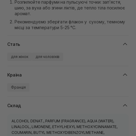
Розпилюйте парфуми на пульсуючі точки: зап’ястя,
шию, за вуха або згини ліктів, де тепло тіла посилює
аромат.
Рекомендуємо зберігати флакон у сухому, темному
місці за температури 5-25 °C.
Стать
для жінок
для чоловіків
Країна
Франція
Склад
ALCOHOL DENAT., PARFUM (FRAGRANCE), AQUA (WATER),
LINALOOL, LIMONENE, ETHYLHEXYL METHOXYCINNAMATE,
COUMARIN, BUTYL METHOXYDIBENZOYLMETHANE,