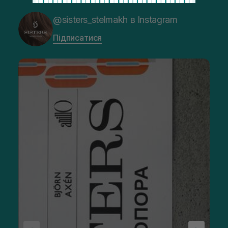
@sisters_stelmakh в Instagram
Підписатися