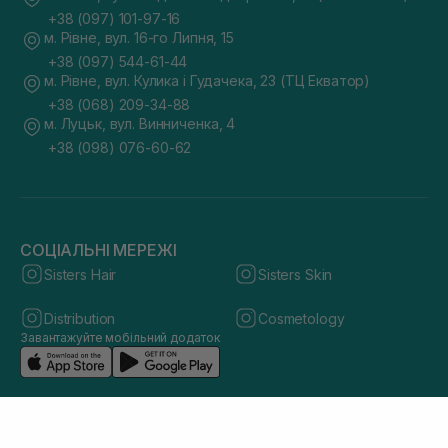
+38 (097) 101-97-16
м. Рівне, вул. 16-го Липня, 15
+38 (097) 544-61-44
м. Рівне, вул. Кулика і Гудачека, 23 (ТЦ Екватор)
+38 (068) 209-34-88
м. Луцьк, вул. Винниченка, 4
+38 (098) 076-60-62
СОЦІАЛЬНІ МЕРЕЖІ
Sisters Hair
Sisters Skin
Distribution
Cosmetology
Завантажуйте мобільний додаток