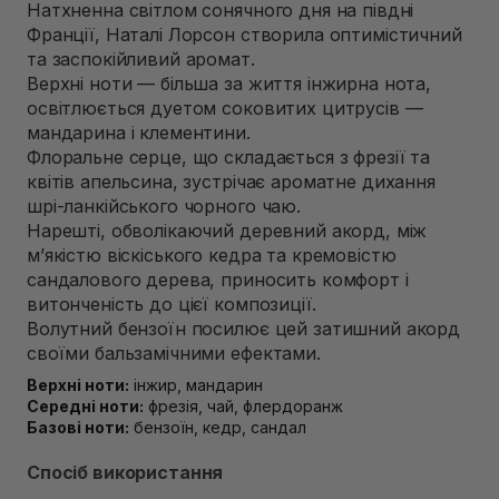
Натхненна світлом сонячного дня на півдні
Самовивіз м. Рівне, вул. 16-го Липня, 15
Франції, Наталі Лорсон створила оптимістичний
В наявності
Самовивіз м. Рівне, вул. Кулика і Гудачека 23 (ТЦ
та заспокійливий аромат.
Екватор)
Верхні ноти — більша за життя інжирна нота,
В наявності
освітлюється дуетом соковитих цитрусів —
мандарина і клементини.
Флоральне серце, що складається з фрезії та
квітів апельсина, зустрічає ароматне дихання
шрі-ланкійського чорного чаю.
Нарешті, обволікаючий деревний акорд, між
м’якістю віскіського кедра та кремовістю
сандалового дерева, приносить комфорт і
витонченість до цієї композиції.
Волутний бензоїн посилює цей затишний акорд
своїми бальзамічними ефектами.
Верхні ноти:
інжир, мандарин
Середні ноти:
фрезія, чай, флердоранж
Базові ноти:
бензоїн, кедр, сандал
Спосіб використання