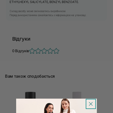
ETHYLHEXYL SALICYLATE, BENZYL BENZOATE.
Склад засобу може змінюватись виробником.
Перед використанням ознайомтесь з інформацією на упаковці.
Відгуки
0 Відгуків
Вам також сподобається