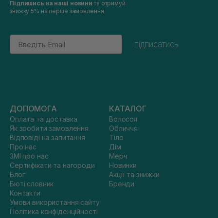
Підпишись на наші новини
та отримуй
знижку 5% на перше замовлення
Email
підписатись
ДОПОМОГА
КАТАЛОГ
Оплата та доставка
Волосся
Як зробити замовлення
Обличчя
Відповіді на запитання
Тіло
Про нас
Дім
ЗМІ про нас
Мерч
Сертифікати та нагороди
Новинки
Блог
Акції та знижки
Бюті словник
Бренди
Контакти
Умови використання сайту
Політика конфіденційності