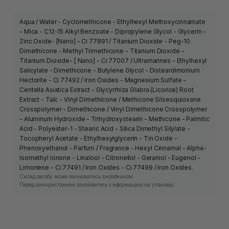
Aqua / Water - Cyclomethicone - Ethylhexyl Methoxycinnamate
- Mica - C12-15 Alkyl Benzoate - Dipropylene Glycol - Glycerin -
Zinc Oxide- [Nano] - Ci 77891 / Titanium Dioxide - Peg-10
Dimethicone - Methyl Trimethicone - Titanium Dioxide -
Titanium Dioxide- [ Nano] - Ci 77007 / Ultramarines - Ethylhexyl
Salicylate - Dimethicone - Butylene Glycol - Disteardimonium
Hectorite - Ci 77492 / Iron Oxides - Magnesium Sulfate -
Centella Asiatica Extract - Glycyrrhiza Glabra (Licorice) Root
Extract - Talc - Vinyl Dimethicone / Methicone Silsesquioxane
Crosspolymer - Dimethicone / Vinyl Dimethicone Crosspolymer
- Aluminum Hydroxide - Trihydroxystearin - Methicone - Palmitic
Acid - Polyester-1 - Stearic Acid - Silica Dimethyl Silylate -
Tocopheryl Acetate - Ethylhexylglycerin - Tin Oxide -
Phenoxyethanol - Parfum / Fragrance - Hexyl Cinnamal - Alpha-
Isomethyl Ionone - Linalool - Citronellol - Geraniol - Eugenol -
Limonene - Ci 77491 / Iron Oxides - Ci 77499 / Iron Oxides.
Склад засобу може змінюватись виробником.
Перед використанням ознайомтесь з інформацією на упаковці.