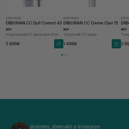
ERBORIAN
ERBORIAN
ERBO
ERBORIAN CC Dull Correct 45
ERBORIAN CC Creme Clair 15
ERB
мл
мл
мл
Корегуючий СС крем для обличчя
Тонуючий СС-крем
Тон
2 699₴
1 499₴
2 6
@sisters_stelmakh в Instagram