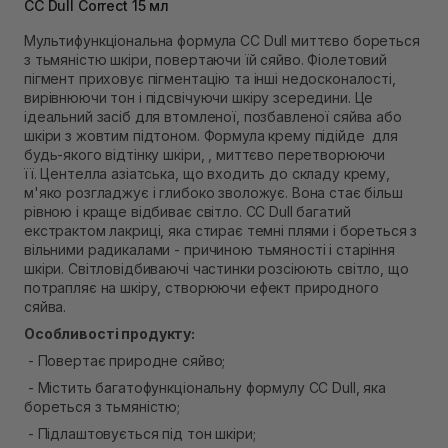
Самовивіз м. Львів, вул. Степана Бандери 45
CC Dull Correct 15 мл
В наявності
Мультифункціональна формула CC Dull миттєво бореться
Самовивіз м. Рівне, вул. 16-го Липня, 15
з тьмяністю шкіри, повертаючи їй сяйво. Фіолетовий
В наявності
пігмент приховує пігментацію та інші недосконалості,
Самовивіз м. Рівне, вул. Кулика і Гудачека 23 (ТЦ
вирівнюючи тон і підсвічуючи шкіру зсередини. Це
Екватор)
ідеальний засіб для втомленої, позбавленої сяйва або
Немає в наявності!
шкіри з жовтим підтоном. Формула крему підійде для
будь-якого відтінку шкіри, , миттєво перетворюючи
її. Центелла азіатська, що входить до складу крему,
м'яко розгладжує і глибоко зволожує. Вона стає більш
рівною і краще відбиває світло. СС Dull багатий
екстрактом лакриці, яка стирає темні плями і бореться з
вільними радикалами - причиною тьмяності і старіння
шкіри. Світловідбиваючі частинки розсіюють світло, що
потрапляє на шкіру, створюючи ефект природного
сяйва.
Особливості продукту:
- Повертає природне сяйво;
- Містить багатофункціональну формулу СС Dull, яка
бореться з тьмяністю;
- Підлаштовується під тон шкіри;