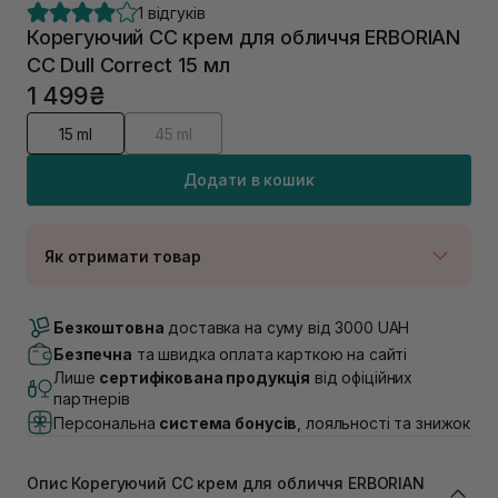
1 відгуків
Корегуючий СС крем для обличчя ERBORIAN
CC Dull Correct 15 мл
1 499₴
15 ml
45 ml
Додати в кошик
Як отримати товар
Доставка Новою Поштою
Немає в наявності!
Безкоштовна
доставка на суму від 3000 UAH
Самовивіз м. Луцьк, вул. Винниченка 4
Безпечна
та швидка оплата карткою на сайті
В наявності
Лише
сертифікована продукція
від офіційних
Самовивіз м. Львів, вул. Академіка Підстригача, 1В
партнерів
(Duck’s Lake)
Персональна
система бонусів
, лояльності та знижок
Немає в наявності!
Самовивіз м. Львів, вул. Івана Франка 36
В наявності
Опис Корегуючий СС крем для обличчя ERBORIAN