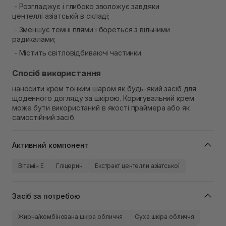
- Розгладжує і глибоко зволожує завдяки
центеллі азіатській в складі;
- Зменшує темні плями і бореться з вільними
радикалами;
- Містить світловідбиваючі частинки.
Спосіб використання
наносити крем тонким шаром як будь-який засіб для
щоденного догляду за шкірою. Коригувальний крем
може бути використаний в якості праймера або як
самостійний засіб.
Активний компонент
Вітамін Е
Гліцерин
Екстракт центелли азіатської
Засіб за потребою
Жирна/комбінована шкіра обличчя
Суха шкіра обличчя