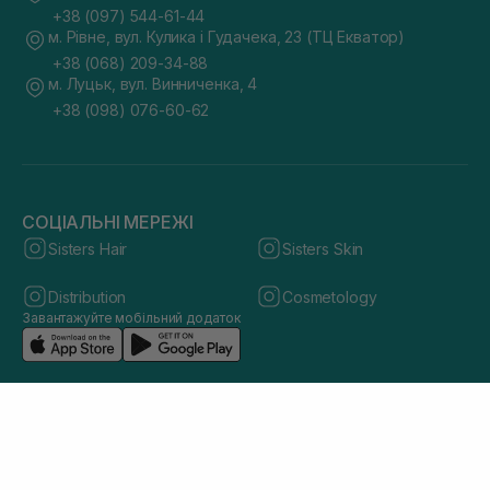
+38 (097) 544-61-44
м. Рівне, вул. Кулика і Гудачека, 23 (ТЦ Екватор)
+38 (068) 209-34-88
м. Луцьк, вул. Винниченка, 4
+38 (098) 076-60-62
СОЦІАЛЬНІ МЕРЕЖІ
Sisters Hair
Sisters Skin
Distribution
Cosmetology
Завантажуйте мобільний додаток
© 2026 sisters.co.ua. Всі права захищено