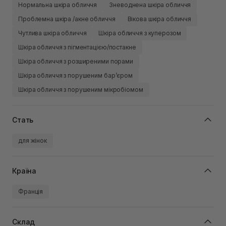
Нормальна шкіра обличчя
Зневоднена шкіра обличчя
Проблемна шкіра /акне обличчя
Вікова шкіра обличчя
Чутлива шкіра обличчя
Шкіра обличчя з куперозом
Шкіра обличчя з пігментацією/постакне
Шкіра обличчя з розширеними порами
Шкіра обличчя з порушеним барʼєром
Шкіра обличчя з порушеним мікробіомом
Стать
для жінок
Країна
Франція
Склад