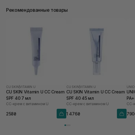
Рекомендованные товары
CU SKIN
|
VITAMIN U
CU SKIN
|
VITAMIN U
UNIC
CU SKIN Vitamin U CC Cream
CU SKIN Vitamin U CC Cream
UNI
SPF 40 7 мл
SPF 40 45 мл
PA+
СС-крем с витамином U
СС-крем с витамином U
258₴
1 476₴
790