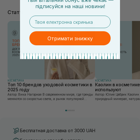
Твій вітальний бонус вже чекає —
підписуйся
на
наші новини!
Статті
email
Отримати знижку
КОСМЕТИКА
КОСМЕТИКА
Топ 10 брендов уходовой косметики в
Каолин в косметике:
2025 году
используют
Автор: Вика Нагорная В современном мире, где тренды
Автор: Юлия Цебрик Каолин в косметологии – это
меняются со скоростью света, а рынок популярной
природный минерал, натурал
косметики переполнен новыми предложениями, выбор
имеет множество преимущес
средства для ухода становится настоящим вызовом....
головы, благодаря большому 
Бесплатная доставка от 3000 UAH