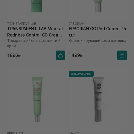
TRANSPARENT-LAB
ERBORIAN
TRANSPARENT-LAB Mineral
ERBORIAN CC Red Correct 15
Redness Control CC Cream
мл
Тонирующий солнцезащитный
Корректирующий крем для лица
SPF50 45 мл
крем
1 896₴
1 499₴
ВЫБОР ОКСАНЫ
ERBORIAN
UNICO