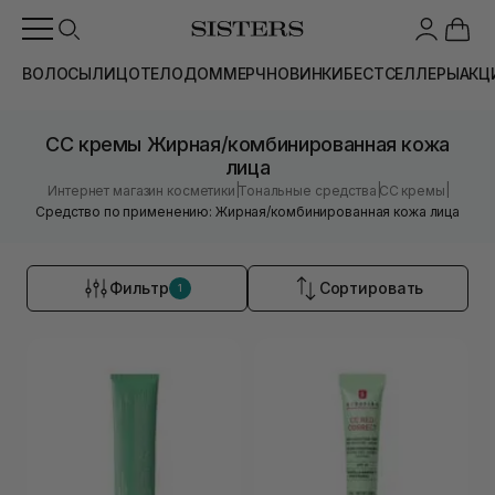
ВОЛОСЫ
ЛИЦО
ТЕЛО
ДОМ
МЕРЧ
НОВИНКИ
БЕСТСЕЛЛЕРЫ
АКЦ
CC кремы Жирная/комбинированная кожа
лица
|
|
|
Интернет магазин косметики
Тональные средства
CC кремы
Средство по применению: Жирная/комбинированная кожа лица
Фильтр
Сортировать
1