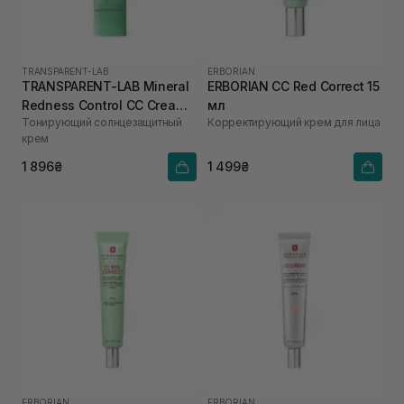
TRANSPARENT-LAB
ERBORIAN
TRANSPARENT-LAB Mineral
ERBORIAN CC Red Correct 15
Redness Control CC Cream
мл
Тонирующий солнцезащитный
Корректирующий крем для лица
SPF50 45 мл
крем
1 896₴
1 499₴
ERBORIAN
ERBORIAN