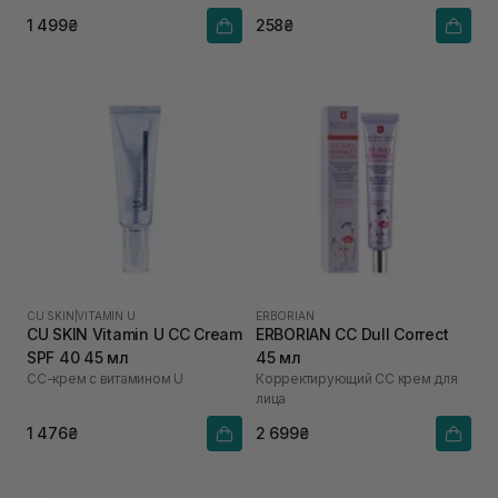
1 499₴
258₴
CU SKIN
|
VITAMIN U
ERBORIAN
CU SKIN Vitamin U CC Cream
ERBORIAN CC Dull Correct
SPF 40 45 мл
45 мл
СС-крем с витамином U
Корректирующий СС крем для
лица
1 476₴
2 699₴