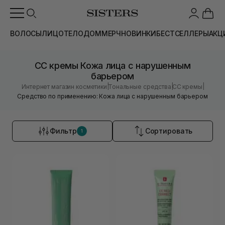
ВОЛОСЫ
ЛИЦО
ТЕЛО
ДОМ
МЕРЧ
НОВИНКИ
БЕСТСЕЛЛЕРЫ
АКЦ
CC кремы Кожа лица с нарушенным
барьером
|
|
|
Интернет магазин косметики
Тональные средства
CC кремы
Средство по применению: Кожа лица с нарушенным барьером
Фильтр
Сортировать
1