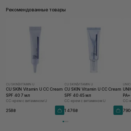
Рекомендованные товары
CU SKIN
|
VITAMIN U
CU SKIN
|
VITAMIN U
UNIC
CU SKIN Vitamin U CC Cream
CU SKIN Vitamin U CC Cream
UNI
SPF 40 7 мл
SPF 40 45 мл
PA+
СС-крем с витамином U
СС-крем с витамином U
258₴
1 476₴
790