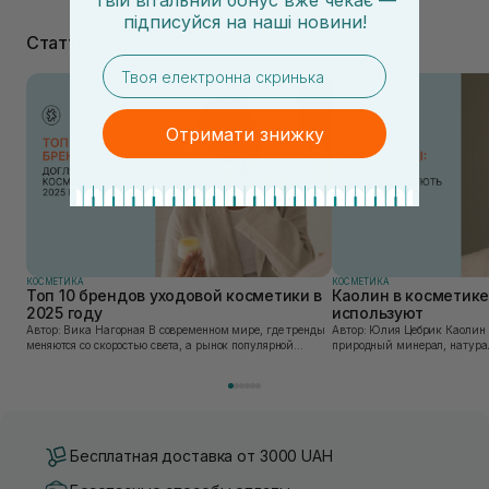
Твій вітальний бонус вже чекає —
підписуйся
на
наші новини!
Статті
email
Отримати знижку
КОСМЕТИКА
КОСМЕТИКА
Топ 10 брендов уходовой косметики в
Каолин в косметике:
2025 году
используют
Автор: Вика Нагорная В современном мире, где тренды
Автор: Юлия Цебрик Каолин в косметологии – это
меняются со скоростью света, а рынок популярной
природный минерал, натурал
косметики переполнен новыми предложениями, выбор
имеет множество преимущес
средства для ухода становится настоящим вызовом....
головы, благодаря большому 
Бесплатная доставка от 3000 UAH