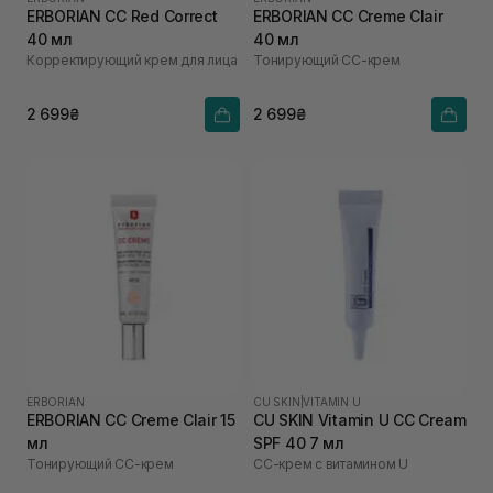
ERBORIAN CC Red Correct
ERBORIAN CC Creme Clair
40 мл
40 мл
Корректирующий крем для лица
Тонирующий СС-крем
2 699₴
2 699₴
ERBORIAN
CU SKIN
|
VITAMIN U
ERBORIAN CC Creme Clair 15
CU SKIN Vitamin U CC Cream
мл
SPF 40 7 мл
Тонирующий СС-крем
СС-крем с витамином U