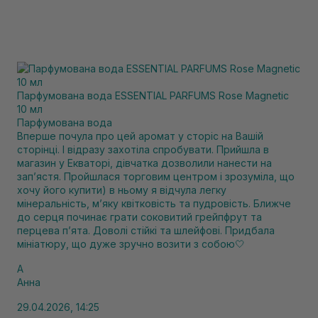
Парфумована вода ESSENTIAL PARFUMS Rose Magnetic
10 мл
Парфумована вода
Вперше почула про цей аромат у сторіс на Вашій
сторінці. І відразу захотіла спробувати. Прийшла в
магазин у Екваторі, дівчатка дозволили нанести на
запʼястя. Пройшлася торговим центром і зрозуміла, що
хочу його купити) в ньому я відчула легку
мінеральність, мʼяку квітковість та пудровість. Ближче
до серця починає грати соковитий грейпфрут та
перцева пʼята. Доволі стійкі та шлейфові. Придбала
мініатюру, що дуже зручно возити з собою🤍
А
Анна
29.04.2026, 14:25