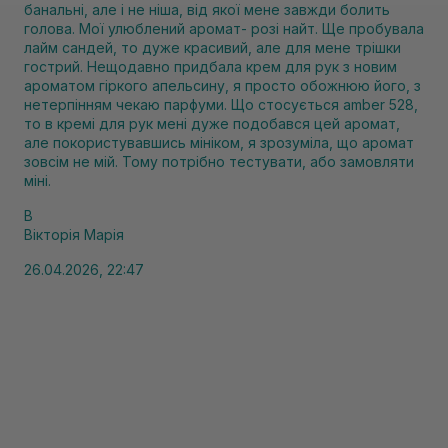
банальні, але і не ніша, від якої мене завжди болить
голова. Мої улюблений аромат- розі найт. Ще пробувала
лайм сандей, то дуже красивий, але для мене трішки
гострий. Нещодавно придбала крем для рук з новим
ароматом гіркого апельсину, я просто обожнюю його, з
нетерпінням чекаю парфуми. Що стосується amber 528,
то в кремі для рук мені дуже подобався цей аромат,
але покористувавшись мініком, я зрозуміла, що аромат
зовсім не мій. Тому потрібно тестувати, або замовляти
міні.
В
Вікторія Марія
26.04.2026, 22:47