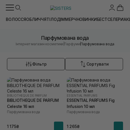
ВОЛОССЯ
ОБЛИЧЧЯ
ТІЛО
ДІМ
МЕРЧ
НОВИНКИ
БЕСТСЕЛЕРИ
АК
Парфумована вода
|
|
Інтернет магазин косметики
Парфуми
Парфумована вода
Фільтр
Сортувати
BIBLIOTHEQUE DE PARFUM
ESSENTIAL PARFUMS
BIBLIOTHEQUE DE PARFUM
ESSENTIAL PARFUMS Fig
Celeste 16 мл
Infusion 10 мл
Парфумована вода
Парфумована вода
1 175₴
1 265₴