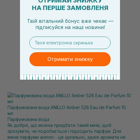
ОТРИМАЙ ЗНИЖКУ
НА ПЕРШЕ ЗАМОВЛЕНЯ
Твій вітальний бонус вже чекає —
підписуйся
на
наші новини!
email
Отримати знижку
Парфумована вода ANILLO Amber 528 Eau de Parfum 10
мл
Парфумована вода
Як добре, що можна придбати такий мінік, щоб
зрозуміти, чи подобається і підходить парфум. Для
мене парфуми анілло - це ідеально, адже аромати не