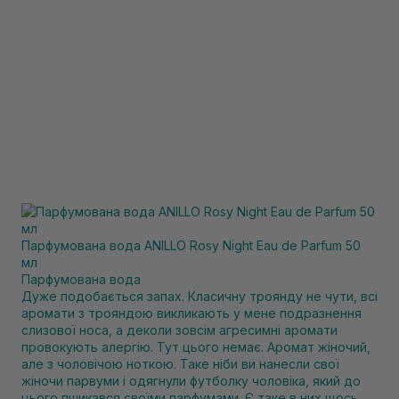
Парфумована вода ANILLO Rosy Night Eau de Parfum 50
мл
Парфумована вода
Дуже подобається запах. Класичну троянду не чути, всі
аромати з трояндою викликають у мене подразнення
слизової носа, а деколи зовсім агресимні аромати
провокують алергію. Тут цього немає. Аромат жіночий,
але з чоловічою ноткою. Таке ніби ви нанесли свої
жіночи парвуми і одягнули футболку чоловіка, який до
цього пшикався своїми парфумами. Є таке в них щось