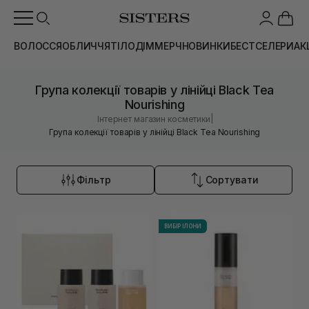
ВОЛОССЯ
ОБЛИЧЧЯ
ТІЛО
ДІМ
МЕРЧ
НОВИНКИ
БЕСТСЕЛЕРИ
АК
Група колекції товарів у лінійці Black Tea
Nourishing
|
Інтернет магазин косметики
Група колекції товарів у лінійці Black Tea Nourishing
Фільтр
Сортувати
ВИБІР ІЛОНИ