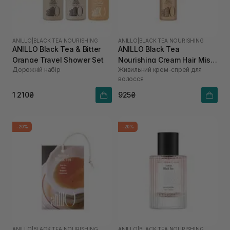
ANILLO
|
BLACK TEA NOURISHING
ANILLO
|
BLACK TEA NOURISHING
ANILLO Black Tea & Bitter
ANILLO Black Tea
Orange Travel Shower Set
Nourishing Cream Hair Mist
Дорожній набір
Живильний крем-спрей для
для зволоження та
волосся
розгладження волосся 70
мл
1 210₴
925₴
-20%
-20%
ANILLO
|
BLACK TEA NOURISHING
ANILLO
|
BLACK TEA NOURISHING