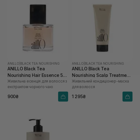
ANILLO
|
BLACK TEA NOURISHING
ANILLO
|
BLACK TEA NOURISHING
ANILLO Black Tea
ANILLO Black Tea
Nourishing Hair Essence 50
Nourishing Scalp Treatment
Живильна есенція для волосся з
Живильний кондиціонер-маска
мл
150 мл
екстрактом чорного чаю
для волосся
900₴
1 295₴