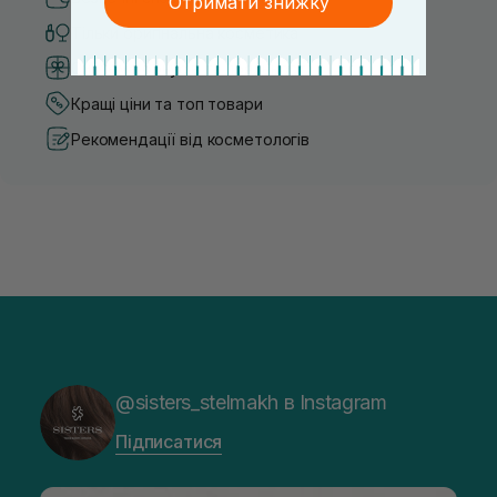
Отримати знижку
Тільки оригінальна косметика
Система бонусів та лояльності
Кращі ціни та топ товари
Рекомендації від косметологів
@sisters_stelmakh в Instagram
Підписатися