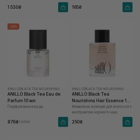
1 530₴
165₴
-20%
ANILLO
|
BLACK TEA NOURISHING
ANILLO
|
BLACK TEA NOURISHING
ANILLO Black Tea Eau de
ANILLO Black Tea
Parfum 10 мл
Nourishing Hair Essence 10
Парфумована вода
Живильна есенція для волосся з
мл
екстрактом чорного чаю
876₴
250₴
1 095₴