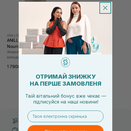
ANILLO
|
BLACK TEA NOURISHING
ANILLO Black Tea
Nourishing Scalp Shampoo
Живильний шампунь проти
450 мл
випадіння волосся
1 790₴
ОТРИМАЙ ЗНИЖКУ
НА ПЕРШЕ ЗАМОВЛЕНЯ
Твій вітальний бонус вже чекає —
підписуйся
на
наші новини!
email
Безкоштовна доставка від 3000 UAH
Безпечні способи оплати