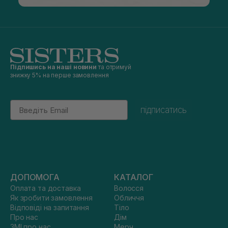
Підпишись на наші новини
та отримуй
знижку 5% на перше замовлення
Email
підписатись
ДОПОМОГА
КАТАЛОГ
Оплата та доставка
Волосся
Як зробити замовлення
Обличчя
Відповіді на запитання
Тіло
Про нас
Дім
ЗМІ про нас
Мерч