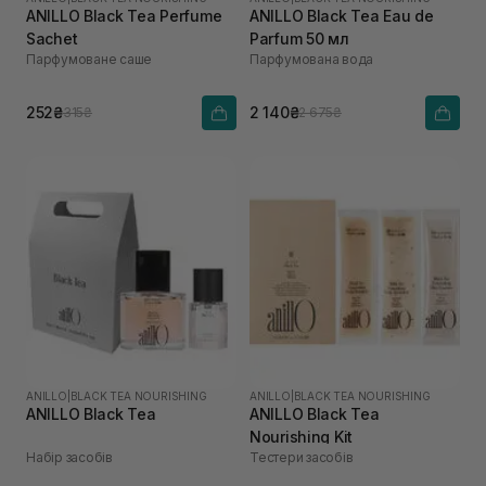
ANILLO Black Tea Perfume
ANILLO Black Tea Eau de
Sachet
Parfum 50 мл
Парфумоване саше
Парфумована вода
252₴
2 140₴
315₴
2 675₴
ANILLO
|
BLACK TEA NOURISHING
ANILLO
|
BLACK TEA NOURISHING
ANILLO Black Tea
ANILLO Black Tea
Nourishing Kit
Набір засобів
Тестери засобів