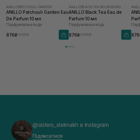
ANILLO
|
PATCHOULI GARDEN
ANILLO
|
BLACK TEA NOURISHING
ANIL
ANILLO Patchouli Garden Eau
ANILLO Black Tea Eau de
ANI
De Parfum 10 мл
Parfum 10 мл
Par
Парфумована вода
Парфумована вода
Пар
876₴
876₴
876
1 095₴
1 095₴
@sisters_stelmakh в Instagram
Підписатися