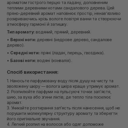
ароматом гострого перцю та ладану, доповненим
В наявності
теплими деревними нотами сандалового дерева. Цей
Самовивіз м. Рівне, вул. Кулика і Гудачека 23 (ТЦ
пряно-деревний аромат наповнює простір, ненав’язливо
Екватор)
розкриваючись крізь вологе повітря ванни та створюючи
В наявності
атмосферу гармонії й затишку.
Тип аромату:
водяний, пряний, деревний.
•
Верхні ноти:
деревні (кедрове дерево, сандалове
дерево).
•
Середні ноти:
пряні (ладан, перець, гвоздика).
•
Базові ноти:
водяні (конвалія).
Спосіб використання:
1. Наносьте парфумовану воду після душу на чисту та
зволожену шкіру — волога шкіра краще утримує аромат.
2. Розпилюйте парфуми на пульсуючі точки: зап’ястя,
шию, за вуха або згини ліктів, де тепло тіла посилює
аромат.
3. Уникайте розтирання зап’ясть після нанесення, щоб не
порушити молекулярну структуру аромату та зберегти
його оригінальне звучання.
4. Легкий розпил на волосся або одяг допоможе