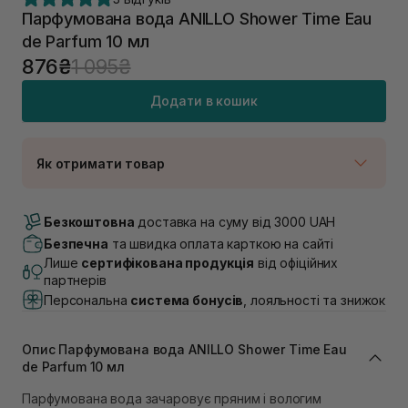
Парфумована вода ANILLO Shower Time Eau
de Parfum 10 мл
876₴
1 095₴
Додати в кошик
Як отримати товар
Доставка Новою Поштою
В наявності
Безкоштовна
доставка на суму від 3000 UAH
Самовивіз м. Луцьк, вул. Винниченка 4
Безпечна
та швидка оплата карткою на сайті
В наявності
Лише
сертифікована продукція
від офіційних
Самовивіз м. Львів, вул. Академіка Підстригача, 1В
партнерів
(Duck’s Lake)
Персональна
система бонусів
, лояльності та знижок
В наявності
Самовивіз м. Львів, вул. Івана Франка 36
В наявності
Опис Парфумована вода ANILLO Shower Time Eau
Самовивіз м. Львів, вул. Степана Бандери 45
de Parfum 10 мл
В наявності
Парфумована вода зачаровує пряним і вологим
Самовивіз м. Рівне, вул. 16-го Липня, 15