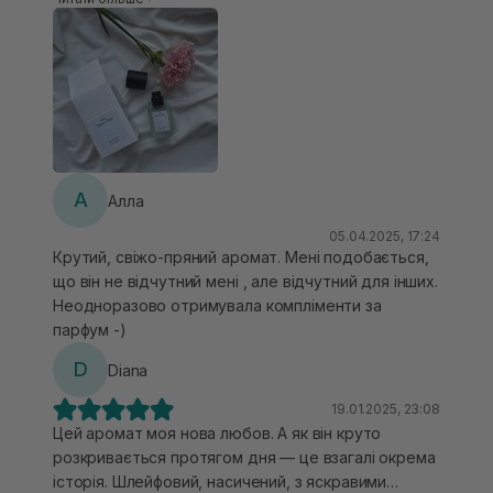
цитрусові, зелень, а також легкі квіткові або
деревні акорди, що створюють відчуття чистоти
і легкості 🤤 Парфуми не обтяжують і не надто
інтенсивні🫶🏻 Shower Time — це ідеальний вибір
для тих, хто шукає аромат, який не
перевантажує, а створює відчуття свіжості та
легкості протягом дня. Він підходить як для
роботи, так і для повсякденних зустрічей,
А
Алла
залишаючи після себе приємний, не нав’язливий
05.04.2025, 17:24
слід🌸
Крутий, свіжо-пряний аромат. Мені подобається,
що він не відчутний мені , але відчутний для інших.
Неодноразово отримувала компліменти за
парфум -)
D
Diana
19.01.2025, 23:08
Цей аромат моя нова любов. А як він круто
розкривається протягом дня — це взагалі окрема
історія. Шлейфовий, насичений, з яскравими