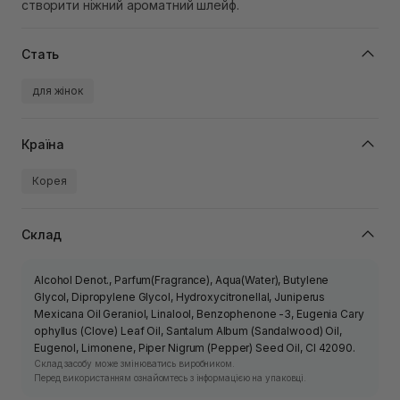
створити ніжний ароматний шлейф.
Стать
для жінок
Країна
Корея
Склад
Alcohol Denot., Parfum(Fragrance), Aqua(Water), Butylene
Glycol, Dipropylene Glycol, Hydroxycitronellal, Juniperus
Mexicana Oil Geraniol, Linalool, Benzophenone -3, Eugenia Cary
ophyllus (Clove) Leaf Oil, Santalum Album (Sandalwood) Oil,
Eugenol, Limonene, Piper Nigrum (Pepper) Seed Oil, Cl 42090.
Склад засобу може змінюватись виробником.
Перед використанням ознайомтесь з інформацією на упаковці.