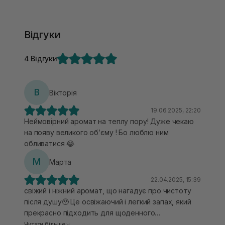
Відгуки
4 Відгуки
В
Вікторія
19.06.2025, 22:20
Неймовірний аромат на теплу пору! Дуже чекаю
на появу великого об’єму ! Бо люблю ним
обливатися 😂
М
Марта
22.04.2025, 15:39
свіжий і ніжний аромат, що нагадує про чистоту
після душу🥹 Це освіжаючий і легкий запах, який
прекрасно підходить для щоденного
використання.. Основні ноти аромату включають
Читати більше