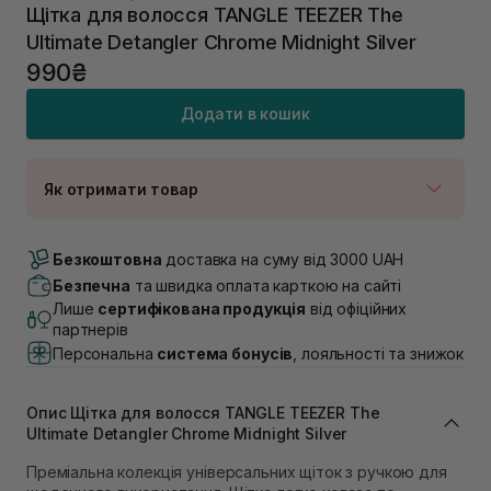
Щітка для волосся TANGLE TEEZER The
Ultimate Detangler Chrome Midnight Silver
990₴
Додати в кошик
Як отримати товар
Доставка Новою Поштою
В наявності
Безкоштовна
доставка на суму від 3000 UAH
Самовивіз м. Луцьк, вул. Винниченка 4
Безпечна
та швидка оплата карткою на сайті
В наявності
Лише
сертифікована продукція
від офіційних
Самовивіз м. Львів, вул. Академіка Підстригача, 1В
партнерів
(Duck’s Lake)
Персональна
система бонусів
, лояльності та знижок
В наявності
Самовивіз м. Львів, вул. Івана Франка 36
В наявності
Опис Щітка для волосся TANGLE TEEZER The
Самовивіз м. Львів, вул. Степана Бандери 45
Ultimate Detangler Chrome Midnight Silver
В наявності
Преміальна колекція універсальних щіток з ручкою для
Самовивіз м. Рівне, вул. 16-го Липня, 15