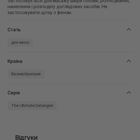
Застосовується для масажу шкіри голови, розчісування,
нанесення і розподілу доглядових засобів. Не
застосовувати щітку з феном.
Стать
для жінок
Країна
Великобританія
Серія
The Ultimate Detangler
Відгуки