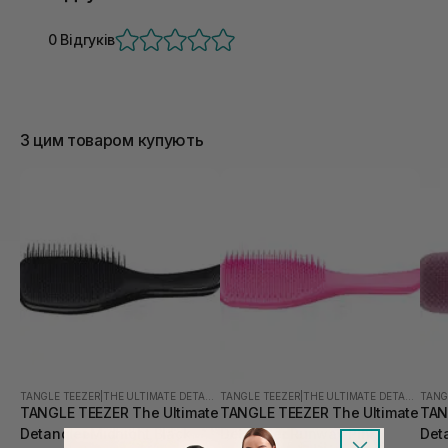
0 Відгуків
З цим товаром купують
TANGLE TEEZER
|
THE ULTIMATE DETANGLER
TANGLE TEEZER
|
THE ULTIMATE DETANGLER
TANG
TANGLE TEEZER The Ultimate
TANGLE TEEZER The Ultimate
TAN
Detangler Midnight Black
Detangler Runway Pink
Det