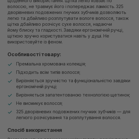
щоденного використання. Щітка легко ковзає по
В наявності
волоссю, не травмує його і попереджає ламкість. 325
Самовивіз м. Рівне, вул. Кулика і Гудачека 23 (ТЦ
дворівневих подовжених гнучких зубчиків дозволяють
Екватор)
легко та дбайливо розплутувати вологе волосся, також
В наявності
щітка дбайливо розчісує сухе волосся, надаючи
йому блиску та гладкості. Завдяки ергономічній ручці,
щіткою зручно користуватися навіть у душі. Не
використовуйте із феном.
Особливості товару:
Преміальна хромована колекція;
Підходить всім типів волосся;
Вирізняється зручністю та функціональністю завдяки
ергономічній ручці;
Вирізняється запатентованою технологією щетинок;
Не висмикує волосся;
325 дворівневих подовжених гнучких зубчиків — для
легкого розчісування та розплутування волосся.
Спосіб використання