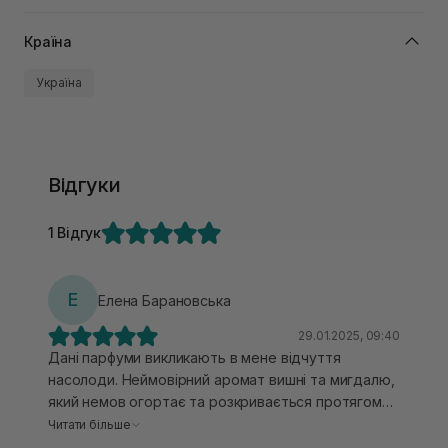
Країна
Україна
Відгуки
1 Відгук
Е
Елена Барановська
29.01.2025, 09:40
Дані парфуми викликають в мене відчуття
насолоди. Неймовірний аромат вишні та мигдалю,
який немов огортає та розкривається протягом
дня по-особливому. Люблю їх на холодну пору.
Читати більше
Для мене це дуже звабливий, розкішний аромат.