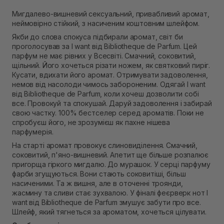
В наявності
Мигдалево-вишневий сексуальний, привабливий аромат,
Самовивіз м. Рівне, вул. 16-го Липня, 15
неймовірно стійкий, з насиченим коштовним шлейфом.
В наявності
Самовивіз м. Рівне, вул. Кулика і Гудачека 23 (ТЦ
Якби до слова спокуса підбирали аромат, світ би
Екватор)
проголосував за I want від Bibliotheque de Parfum. Цей
В наявності
парфум не має рівних у Всесвіті. Смачний, соковитий,
щільний. Його хочеться різати ножем, як святковий пиріг.
Кусати, вдихати його аромат. Отримувати задоволення,
немов від насолоди чимось забороненим. Одягай I want
від Bibliotheque de Parfum, коли хочеш дозволити собі
все. Провокуй та спокушай. Даруй задоволення і забирай
свою частку. 100% бестселер серед ароматів. Поки не
спробуєш його, не зрозумієш як пахне нішева
парфумерія.
На старті аромат провокує слиновиділення. Смачний,
соковитий, п'яно-вишневий. Апетит ще більше розпалює
пригорща гіркого мигдалю. До мурашок. У серці парфуму
фарби згущуються. Вони стають соковитіші, більш
насиченими. Та ж вишня, але в оточенні троянди,
жасмину та сливи стає зухвалою. У фіналі феєрверк нот I
want від Bibliotheque de Parfum змушує забути про все.
Шлейф, який тягнеться за ароматом, хочеться цілувати.