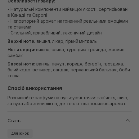
Особливості товару:
- Натуральні компоненти найвищої якості, сертифіковані
в Канаді та Європі.
- Неповторний аромат натхненний реальними емоціями
та станами
- Стильний, привабливий, лаконічний дизайн
Верхні ноти:
вишня, лікер, гіркий мигдаль
Ноти серця:
вишня, слива, турецька троянда, жасмин
самбак
Базові ноти:
ваніль, пачулі, кориця, бензоїн, гвоздика,
білий кедр, ветивер, сандал, перуанський бальзам, боби
тонка
Спосіб використання
Розпилюйте парфуми на пульсуючі точки: зап’ястя, шию,
за вуха або згини ліктів, де тепло тіла посилює аромат.
Стать
для жінок