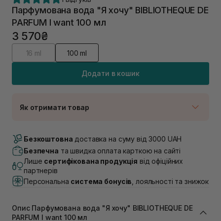
Парфумована вода "Я хочу" BIBLIOTHEQUE DE
PARFUM I want 100 мл
3 570₴
16 ml
100 ml
Додати в кошик
Як отримати товар
Доставка Новою Поштою
В наявності
Безкоштовна
доставка на суму від 3000 UAH
Самовивіз м. Луцьк, вул. Винниченка 4
Безпечна
та швидка оплата карткою на сайті
В наявності
Лише
сертифікована продукція
від офіційних
Самовивіз м. Львів, вул. Академіка Підстригача, 1В
партнерів
(Duck’s Lake)
Персональна
система бонусів
, лояльності та знижок
Немає в наявності!
Самовивіз м. Львів, вул. Івана Франка 36
Немає в наявності!
Опис Парфумована вода "Я хочу" BIBLIOTHEQUE DE
Самовивіз м. Львів, вул. Степана Бандери 45
PARFUM I want 100 мл