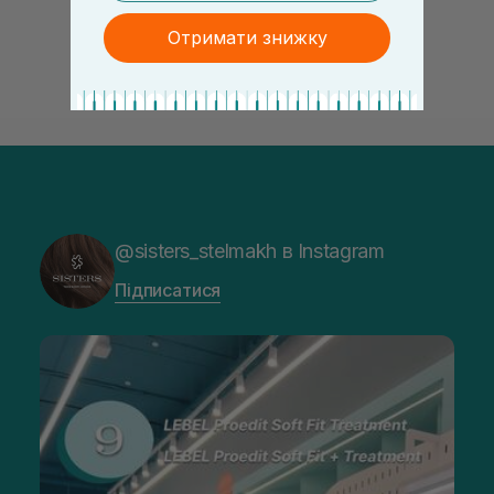
Отримати знижку
@sisters_stelmakh в Instagram
Підписатися