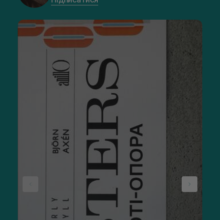
сертифікованих складників. Завдяки їм композиція звучить
натурально і вишукано, поступово розповідає свою історію,
розкриваючись нота за нотою.
У складі продукції зазвичай є:
сертифіковані італійські та французькі парфумерні олії
— забезпечують бездоганне розкриття нот;
очищена основа — гарантує чисте звучання аромату
без сторонніх домішок;
Сировину для своєї продукції компанія отримує з серця
світової парфумерії — Франції (Грас) і Італії. Висока
концентрація професійних олій гарантує стійкість аромату.
Переваги парфумів від Bibliotheque
В ароматах бренду поєдналися переваги, які цінують
найвибагливіші фанати ніші. Парфуми виробника створюють
феноменально стійкий шлейф. Наприклад,
BIBLIOTHEQUE
DE PARFUM 40 of Feelings
відчувається на шкірі до 24 годин
і ще кілька днів поспіль на одязі.
Кожен аромат із колекції — це унікальна та нетривіальна
композиція, що виділяє вас із натовпу. А стильні флакони в
мінімалістичному дизайні стають справжньою окрасою
вашої полиці.
Водночас творці бренду переконані, що висока