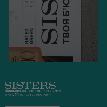
парфумерія має виготовлятися з повагою до всього
живого. Усі товари відповідають стандартам cruelty-free і не
тестуються на тваринах.
Найкраща продукція Bibliotheque de Parfum
У колекції виробника є великий вибір ароматів, з яких легко
зібрати персональний парфумерний гардероб на будь-який
смак. Розпочати знайомство з бібліотекою варто з головних
бестселерів, які вже підкорили серця поціновувачів:
BIBLIOTHEQUE DE PARFUM I want — композиція
парфуму розкривається стійким, спокусливим
шлейфом, у якому поєдналася спіла соковита вишня з
вишуканою гірчинкою мигдалю;
BIBLIOTHEQUE DE PARFUM Memoirs of Geisha
— м’який
жіночий аромат на кожен день, в якому квіткові ноти
серця переплітаються з амбровою базою, пахощами
бергамота, жасмину та ванілі;
BIBLIOTHEQUE DE PARFUM Nirvana — терпкуватий,
амброво-пудровий унісекс-парфум зі шляхетним
свіжим шлейфом, що дарує відчуття гармонії.
Підпишись на наші новини
та отримуй
Щоб знайти в колекції Bibliotheque парфюм, який відповідає
знижку 5% на перше замовлення
вашому характеру, стилю та настрою, перегляньте
ароматні «історії» бренду та виберіть ту, що відгукнеться
зараз. Це може бути розповідь про морські мандри, свіжість