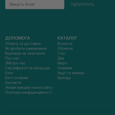
Email
лісу після дощу, ніжність півоній або чуттєвість східної ночі
підписатись
— тільки вам вирішувати, якою буде ваша історія.
На сайті SISTERS є повнорозмірні флакони для тих, хто вже
впевнений у своєму виборі чи приходить повторно за вже
улюбленою композицією. Якщо ви тільки знайомитеся з
колекцією, зверніть увагу на тревел-формат парфумів і
тестові сети. Вони коштують менше, але з ними простіше
оцінити відразу кілька композицій і вибрати ту, що
подобається більше.
ДОПОМОГА
КАТАЛОГ
Оплата та доставка
Волосся
Як зробити замовлення
Обличчя
Відповіді на запитання
Тіло
Про нас
Дім
ЗМІ про нас
Мерч
Сертифікати та нагороди
Новинки
Блог
Акції та знижки
Бюті словник
Бренди
Контакти
Умови використання сайту
Політика конфіденційності