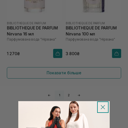
BIBLIOTHEQUE DE PARFUM
BIBLIOTHEQUE DE PARFUM
BIBLIOTHEQUE DE PARFUM
BIBLIOTHEQUE DE PARFUM
Nirvana 16 мл
Nirvana 100 мл
Парфумована вода "Нірвана"
Парфумована вода "Нірвана"
1 270₴
3 800₴
Показати більше
←
1
2
→