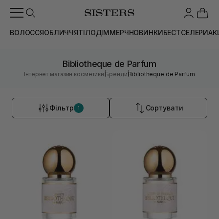
ВОЛОССЯ
ОБЛИЧЧЯ
ТІЛО
ДІМ
МЕРЧ
НОВИНКИ
БЕСТСЕЛЕРИ
АК
Bibliotheque de Parfum
|
|
Інтернет магазин косметики
Бренди
Bibliotheque de Parfum
Фільтр
Сортувати
1