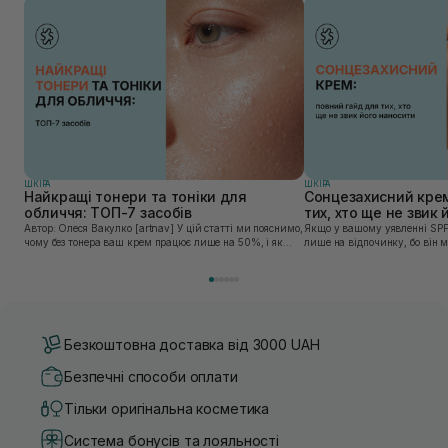
ШКIРА
ШКIРА
Найкращі тонери та тоніки для
Сонцезахисний крем
обличчя: ТОП-7 засобів
тих, хто ще не звик
Автор: Олеся Вакулко [artnav] У цій статті ми пояснимо,
Якщо у вашому уявленні SPF
чому без тонера ваш крем працює лише на 50%, і як
лише на відпочинку, бо він 
знайти засіб під потреби саме вашої шкіри. Хибною є
шкірі, може бути вибагливи
думка, що тонізація — це зайвий е...
чи скочується під макіяжем і
Безкоштовна доставка від 3000 UAH
Безпечні способи оплати
Тільки оригінальна косметика
Система бонусів та лояльності