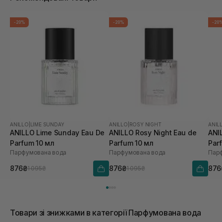
-20%
-20%
-20
ANILLO
|
LIME SUNDAY
ANILLO
|
ROSY NIGHT
ANIL
ANILLO Lime Sunday Eau De
ANILLO Rosy Night Eau de
ANI
Parfum 10 мл
Parfum 10 мл
Par
Парфумована вода
Парфумована вода
Пар
876₴
876₴
876
1 095₴
1 095₴
Товари зі знижками в категорії Парфумована вода