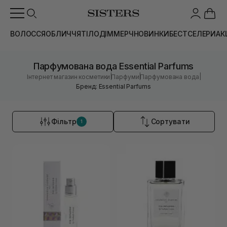
ВОЛОССЯ
ОБЛИЧЧЯ
ТІЛО
ДІМ
МЕРЧ
НОВИНКИ
БЕСТСЕЛЕРИ
АК
Парфумована вода Essential Parfums
|
|
|
Інтернет магазин косметики
Парфуми
Парфумована вода
Бренд: Essential Parfums
Фільтр
Сортувати
1