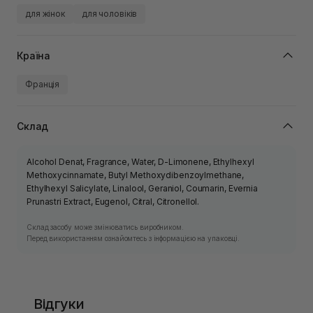
для жінок
для чоловіків
Країна
Франція
Склад
Alcohol Denat, Fragrance, Water, D-Limonene, Ethylhexyl
Methoxycinnamate, Butyl Methoxydibenzoylmethane,
Ethylhexyl Salicylate, Linalool, Geraniol, Coumarin, Evernia
Prunastri Extract, Eugenol, Citral, Citronellol.
Склад засобу може змінюватись виробником.
Перед використанням ознайомтесь з інформацією на упаковці.
Відгуки