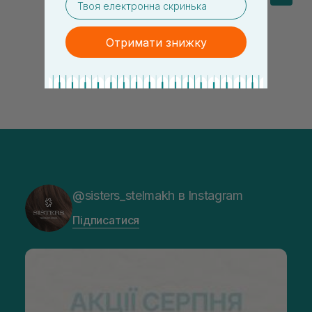
Отримати знижку
@sisters_stelmakh в Instagram
Підписатися