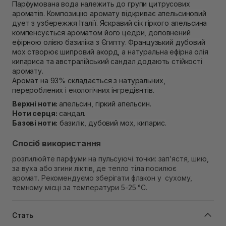
Самовивіз м. Рівне, вул. 16-го Липня, 15
Парфумована вода належить до групи цитрусових
ароматів. Композицію аромату відкриває апельсиновий
Немає в наявності!
Самовивіз м. Рівне, вул. Кулика і Гудачека 23 (ТЦ
дует з узбережжя Італії. Яскравий сік гіркого апельсина
Екватор)
компенсується ароматом його цедри, доповнений
В наявності
ефірною олією базиліка з Єгипту. Французький дубовий
мох створює шипровий акорд, а натуральна ефірна олія
кипариса та австралійський сандал додають стійкості
аромату.
Аромат на 93% складається з натуральних,
перероблених і екологічних інгредієнтів.
Верхні ноти:
апельсин, гіркий апельсин.
Ноти серця:
сандал.
Базові ноти:
базилік, дубовий мох, кипарис.
Спосіб використання
розпилюйте парфуми на пульсуючі точки: зап’ястя, шию,
за вуха або згини ліктів, де тепло тіла посилює
аромат.
Рекомендуємо зберігати флакон у сухому,
темному місці за температури 5-25 °C.
Стать