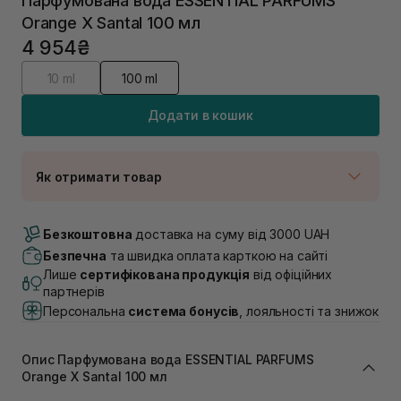
Парфумована вода ESSENTIAL PARFUMS
Orange X Santal 100 мл
4 954₴
10 ml
100 ml
Додати в кошик
Як отримати товар
Доставка Новою Поштою
В наявності
Безкоштовна
доставка на суму від 3000 UAH
Самовивіз м. Луцьк, вул. Винниченка 4
Безпечна
та швидка оплата карткою на сайті
Немає в наявності!
Лише
сертифікована продукція
від офіційних
Самовивіз м. Львів, вул. Академіка Підстригача, 1В
партнерів
(Duck’s Lake)
Персональна
система бонусів
, лояльності та знижок
В наявності
Самовивіз м. Львів, вул. Івана Франка 36
Немає в наявності!
Опис Парфумована вода ESSENTIAL PARFUMS
Самовивіз м. Львів, вул. Степана Бандери 45
Orange X Santal 100 мл
Немає в наявності!