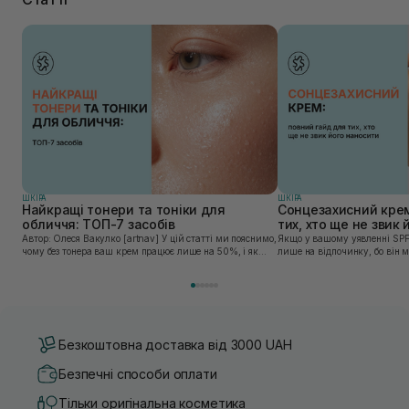
ШКIРА
ШКIРА
Найкращі тонери та тоніки для
Сонцезахисний крем
обличчя: ТОП-7 засобів
тих, хто ще не звик
Автор: Олеся Вакулко [artnav] У цій статті ми пояснимо,
Якщо у вашому уявленні SPF
чому без тонера ваш крем працює лише на 50%, і як
лише на відпочинку, бо він 
знайти засіб під потреби саме вашої шкіри. Хибною є
шкірі, може бути вибагливи
думка, що тонізація — це зайвий е...
чи скочується під макіяжем і
Безкоштовна доставка від 3000 UAH
Безпечні способи оплати
Тільки оригінальна косметика