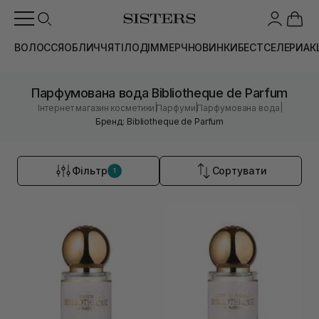
ВОЛОССЯ
ОБЛИЧЧЯ
ТІЛО
ДІМ
МЕРЧ
НОВИНКИ
БЕСТСЕЛЕРИ
АК
Парфумована вода Bibliotheque de Parfum
|
|
|
Інтернет магазин косметики
Парфуми
Парфумована вода
Бренд: Bibliotheque de Parfum
Фільтр
Сортувати
1