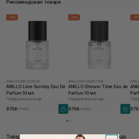
Рекомендовані товари
-20%
-20%
-20
ANILLO
|
LIME SUNDAY
ANILLO
|
SHOWER TIME
ANIL
ANILLO Lime Sunday Eau De
ANILLO Shower Time Eau de
ANI
Parfum 10 мл
Parfum 10 мл
Par
Парфумована вода
Парфумована вода
Пар
876₴
876₴
876
1 095₴
1 095₴
Товари зі знижками в категорії Парфумована вода