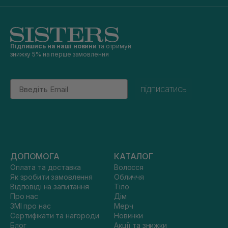
Підпишись на наші новини
та отримуй
знижку 5% на перше замовлення
Email
підписатись
ДОПОМОГА
КАТАЛОГ
Оплата та доставка
Волосся
Як зробити замовлення
Обличчя
Відповіді на запитання
Тіло
Про нас
Дім
ЗМІ про нас
Мерч
Сертифікати та нагороди
Новинки
Блог
Акції та знижки