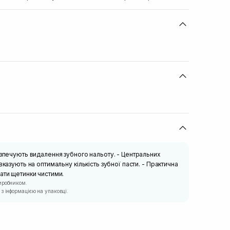
езпечують видалення зубного нальоту. - Центральних
вказують на оптимальну кількість зубної пасти. - Практична
ати щетинки чистими.
иробником.
з інформацією на упаковці.