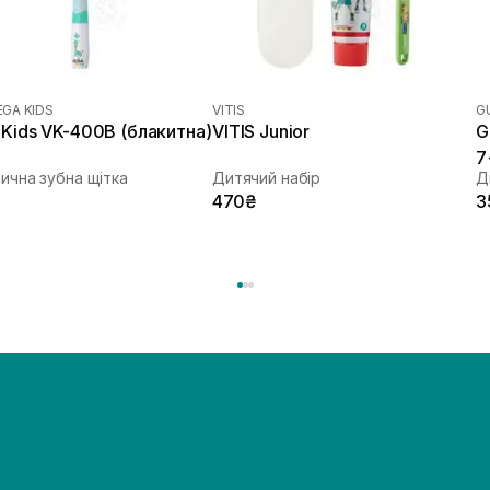
EGA KIDS
VITIS
G
Kids VK-400B (блакитна)
VITIS Junior
G
7
ична зубна щітка
Дитячий набір
Д
470₴
3