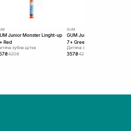
UM
GUM
UM Junior Monster Linght-up
GUM Junior Monster Linght-u
+ Red
7+ Green
итяча зубна щітка
Дитяча зубна щітка
57₴
420₴
357₴
420₴