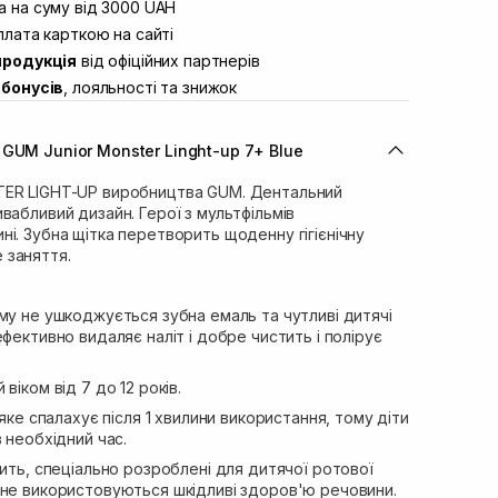
вул. Винниченка 4
 на суму від 3000 UAH
В наявності
ул. Академіка Підстригача, 1В
лата карткою на сайті
Немає в наявності!
продукція
від офіційних партнерів
ул. Івана Франка 36
В наявності
бонусів
, лояльності та знижок
вул. Степана Бандери 45
В наявності
л. 16-го Липня, 15
В наявності
GUM Junior Monster Linght-up 7+ Blue
ул. Кулика і Гудачека 23 (ТЦ
Немає в наявності!
TER LIGHT-UP виробництва GUM. Дентальний
вабливий дизайн. Герої з мультфільмів
і. Зубна щітка перетворить щоденну гігієнічну
 заняття.
му не ушкоджується зубна емаль та чутливі дитячі
ефективно видаляє наліт і добре чистить і полірує
віком від 7 до 12 років.
 яке спалахує після 1 хвилини використання, тому діти
 необхідний час.
тить, спеціально розроблені для дитячої ротової
 не використовуються шкідливі здоров'ю речовини.