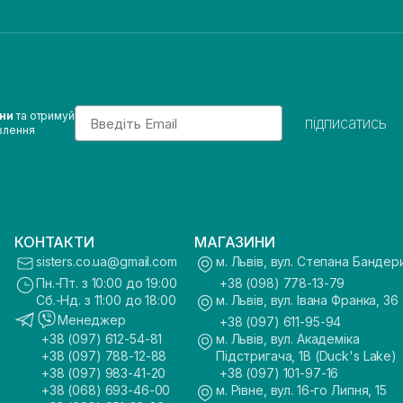
Email
ини
та отримуй
підписатись
влення
КОНТАКТИ
МАГАЗИНИ
sisters.co.ua@gmail.com
м. Львів, вул. Степана Бандер
Пн.-Пт. з 10:00 до 19:00
+38 (098) 778-13-79
Сб.-Нд. з 11:00 до 18:00
м. Львів, вул. Івана Франка, 36
Менеджер
+38 (097) 611-95-94
+38 (097) 612-54-81
м. Львів, вул. Академіка
+38 (097) 788-12-88
Підстригача, 1В (Duck's Lake)
+38 (097) 983-41-20
+38 (097) 101-97-16
+38 (068) 693-46-00
м. Рівне, вул. 16-го Липня, 15