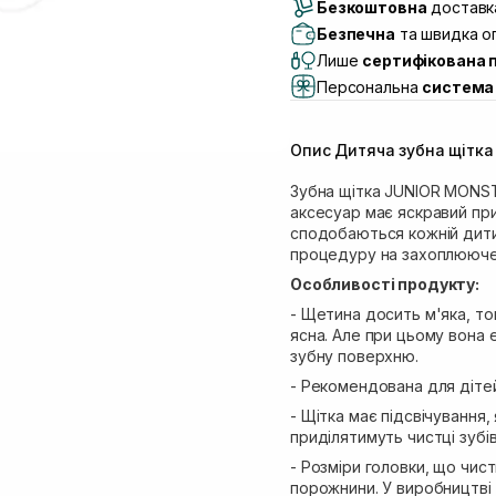
Безкоштовна
Самовивіз м. Луцьк, 
доставка
Самовивіз м. Львів, в
Безпечна
та швидка оп
(Duck’s Lake)
Лише
сертифікована 
Самовивіз м. Львів, в
Персональна
система 
Самовивіз м. Львів, 
Самовивіз м. Рівне, ву
Опис Дитяча зубна щітка 
Самовивіз м. Рівне, в
Екватор)
Зубна щітка JUNIOR MONS
аксесуар має яскравий при
сподобаються кожній дитин
процедуру на захоплююче
Особливості продукту:
- Щетина досить м'яка, то
ясна. Але при цьому вона 
зубну поверхню.
- Рекомендована для дітей 
- Щітка має підсвічування,
приділятимуть чистці зубів
- Розміри головки, що чис
порожнини. У виробництві