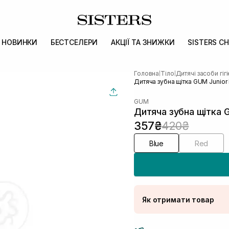
НОВИНКИ
БЕСТСЕЛЕРИ
АКЦІЇ ТА ЗНИЖКИ
SISTERS CH
Головна
Тіло
Дитячі засоби гіг
|
|
Дитяча зубна щітка GUM Junior 
GUM
Дитяча зубна щітка G
357₴
420₴
Blue
Red
Як отримати товар
Доставка Новою По