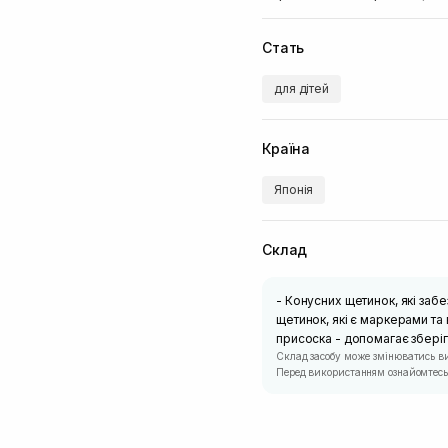
Стать
для дітей
Країна
Японія
Склад
- Конусних щетинок, які заб
щетинок, які є маркерами та 
присоска - допомагає зберіг
Склад засобу може змінюватись в
Перед використанням ознайомтесь 