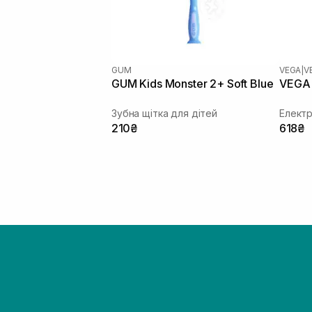
GUM
VEGA
|
V
GUM Kids Monster 2+ Soft Blue
VEGA 
Зубна щітка для дітей
Електр
210₴
618₴