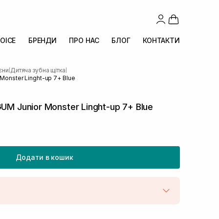
OICE
БРЕНДИ
ПРО НАС
БЛОГ
КОНТАКТИ
ієни
Дитяча зубна щітка
|
|
Monster Linght-up 7+ Blue
UM Junior Monster Linght-up 7+ Blue
Додати в кошик
штою
В наявності