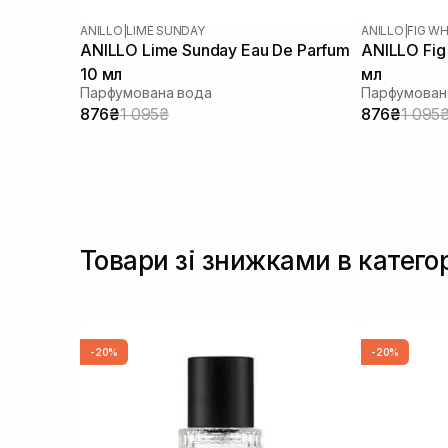
ANILLO
|
LIME SUNDAY
ANILLO
|
FIG WH
ANILLO Lime Sunday Eau De Parfum
ANILLO Fig
10 мл
мл
Парфумована вода
Парфумован
876₴
1 095₴
876₴
1 095
Товари зі знижками в катего
-20%
-20%