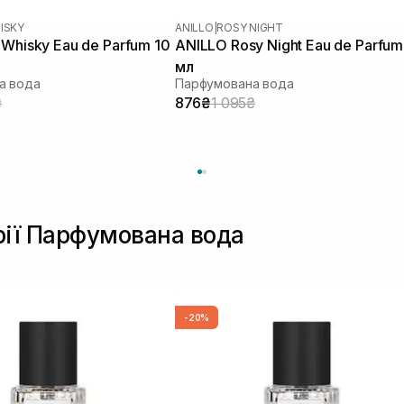
ISKY
ANILLO
|
ROSY NIGHT
 Whisky Eau de Parfum 10
ANILLO Rosy Night Eau de Parfum
мл
а вода
Парфумована вода
₴
876₴
1 095₴
рії Парфумована вода
-20%