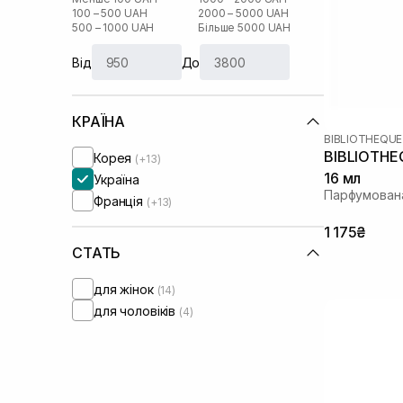
100 – 500 UAH
2000 – 5000 UAH
500 – 1000 UAH
Більше 5000 UAH
Від
До
КРАЇНА
BIBLIOTHEQUE
BIBLIOTHE
Корея
(+13)
16 мл
Україна
Парфумован
Франція
(+13)
1 175₴
СТАТЬ
для жінок
(14)
для чоловіків
(4)