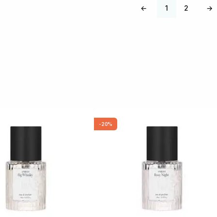
←
1
2
→
-20%