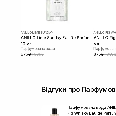
ANILLO
|
LIME SUNDAY
ANILLO
|
FIG WH
ANILLO Lime Sunday Eau De Parfum
ANILLO Fig
10 мл
мл
Парфумована вода
Парфумован
876₴
1 095₴
876₴
1 095
Відгуки про Парфумов
Парфумована вода ANI
Fig Whisky Eau de Parfu