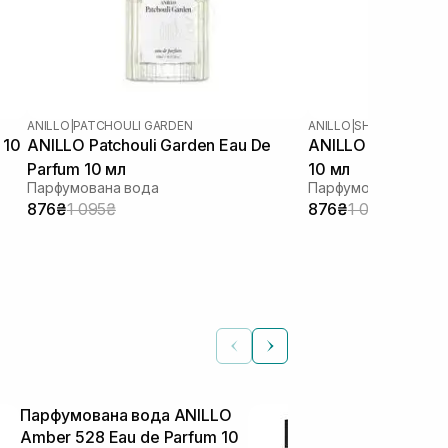
ANILLO
|
PATCHOULI GARDEN
ANILLO
|
SHOWER TIME
 10
ANILLO Patchouli Garden Eau De
ANILLO Shower Ti
Parfum 10 мл
10 мл
Парфумована вода
Парфумована вода
876₴
1 095₴
876₴
1 095₴
Парфумована вода ANILLO
Парфумован
Amber 528 Eau de Parfum 10
Patchouli Ga