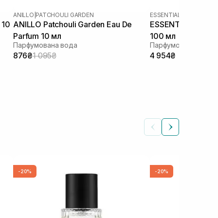
ANILLO
|
PATCHOULI GARDEN
ESSENTIAL PARFUMS
|
BO
 10
ANILLO Patchouli Garden Eau De
ESSENTIAL PARFUM
Parfum 10 мл
100 мл
Парфумована вода
Парфумована вода
876₴
1 095₴
4 954₴
-20%
-20%