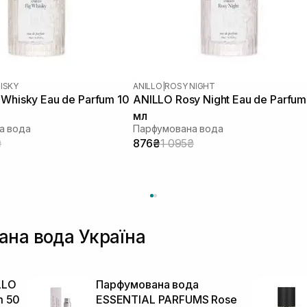
ISKY
ANILLO
|
ROSY NIGHT
 Whisky Eau de Parfum 10
ANILLO Rosy Night Eau de Parfum
мл
а вода
Парфумована вода
₴
876₴
1 095₴
ана вода Україна
LLO
Парфумована вода
m 50
ESSENTIAL PARFUMS Rose