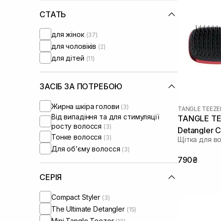
СТАТЬ
для жінок
(37)
для чоловіків
(2)
для дітей
(11)
ЗАСІБ ЗА ПОТРЕБОЮ
Жирна шкіра голови
(3)
TANGLE TEEZE
Від випадіння та для стимуляції
TANGLE TEE
росту волосся
(3)
Detangler C
Тонке волосся
(3)
Щітка для в
Wears Prad
Для обʼєму волосся
(3)
790₴
СЕРІЯ
Compact Styler
(3)
The Ultimate Detangler
(15)
Mini Tangle Teezer