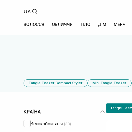
UA
ВОЛОССЯ
ОБЛИЧЧЯ
ТІЛО
ДІМ
МЕРЧ
Tangle Teezer Compact Styler
Mini Tangle Teezer
Tangle Teez
КРАЇНА
Великобританія
(38)