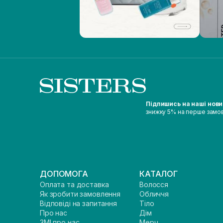
Підпишись на наші нов
знижку 5% на перше замо
ДОПОМОГА
КАТАЛОГ
Оплата та доставка
Волосся
Як зробити замовлення
Обличчя
Відповіді на запитання
Тіло
Про нас
Дім
ЗМІ про нас
Мерч