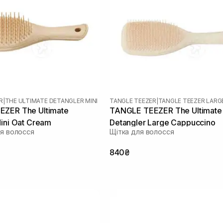
R
|
THE ULTIMATE DETANGLER MINI
TANGLE TEEZER
|
TANGLE TEEZER LARG
ZER The Ultimate
TANGLE TEEZER The Ultimate
ini Oat Cream
Detangler Large Cappuccino
ля волосся
Щітка для волосся
840₴