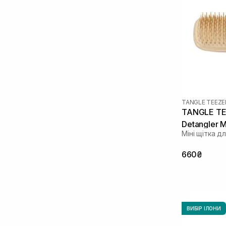
TANGLE TEEZE
TANGLE TEE
Detangler M
Міні щітка д
660₴
ВИБІР ІЛОНИ