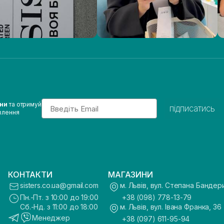
Email
ини
та отримуй
підписатись
влення
КОНТАКТИ
МАГАЗИНИ
sisters.co.ua@gmail.com
м. Львів, вул. Степана Бандер
Пн.-Пт. з 10:00 до 19:00
+38 (098) 778-13-79
Сб.-Нд. з 11:00 до 18:00
м. Львів, вул. Івана Франка, 36
Менеджер
+38 (097) 611-95-94