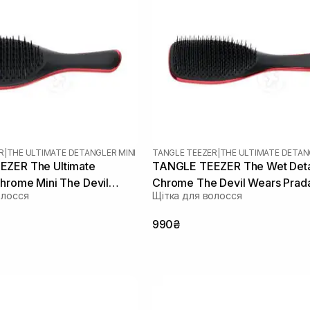
R
|
THE ULTIMATE DETANGLER MINI
TANGLE TEEZER
|
THE ULTIMATE DETAN
ZER The Ultimate
TANGLE TEEZER The Wet Deta
hrome Mini The Devil
Chrome The Devil Wears Prad
олосся
Щітка для волосся
a
990₴