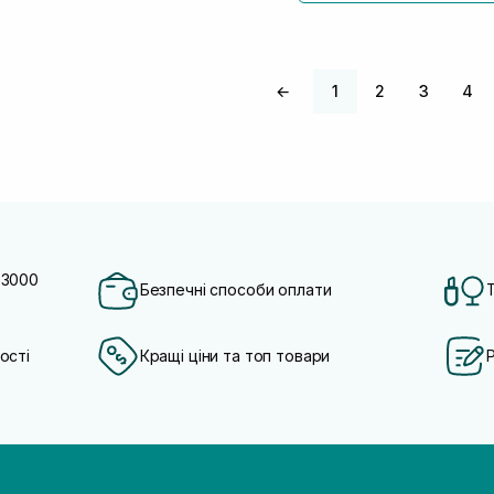
←
1
2
3
4
 3000
Безпечні способи оплати
ості
Кращі ціни та топ товари