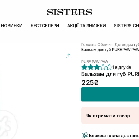
НОВИНКИ
БЕСТСЕЛЕРИ
АКЦІЇ ТА ЗНИЖКИ
SISTERS CH
Головна
Обличчя
Догляд за г
|
|
Бальзам для губ PURE PAW PAW
PURE PAW PAW
1 відгуків
Бальзам для губ PUR
225₴
Як отримати товар
Доставка Новою По
Безкоштовна
Самовивіз м. Луцьк, 
доставка