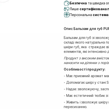
Самовивіз м. Львів, в
Безпечна
та швидка оп
Lake)
Лише
сертифікована 
Самовивіз м. Львів, в
Персональна
система 
Самовивіз м. Львів, 
Самовивіз м. Рівне, ву
Опис Бальзам для губ PU
Самовивіз м. Рівне, в
Бальзам для губ зі зволо
складі якого натуральна п
шкіри губ, яка страждає в
елементів, які інтенсивно
Продукт з високим вмісто
наносити на ділянки з порі
Особливості продукту:
- Має приємний аромат ма
- Допомагає шкірі у стані 
- Надає зволожуючу, заспо
- Має естетичний тюбик зі
- Живить і зволожує шкіру 
пересиханню.