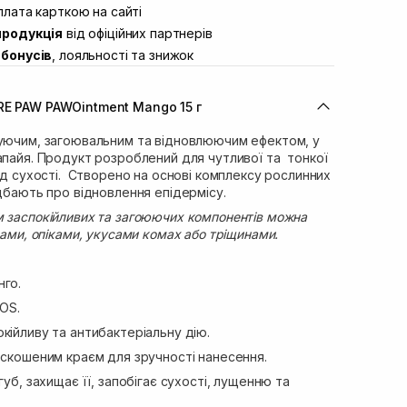
ул. Академіка Підстригача, 1В (Duck’s
лата карткою на сайті
В наявності
продукція
від офіційних партнерів
ул. Івана Франка 36
В наявності
бонусів
, лояльності та знижок
вул. Степана Бандери 45
В наявності
л. 16-го Липня, 15
В наявності
RE PAW PAWOintment Mango 15 г
ул. Кулика і Гудачека 23 (ТЦ Екватор)
В наявності
жуючим, загоювальним та відновлюючим ефектом, у
апайя. Продукт розроблений для чутливої та ​​тонкої
ід сухості. Створено на основі комплексу рослинних
 дбають про відновлення епідермісу.
м заспокійливих та загоюючих компонентів можна
зами, опіками, укусами комах або тріщинами.
нго.
SOS.
кійливу та антибактеріальну дію.
 скошеним краєм для зручності нанесення.
губ, захищає її, запобігає сухості, лущенню та