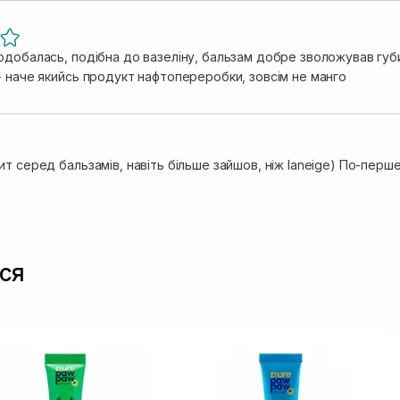
добалась, подібна до вазеліну, бальзам добре зволожував губи 
- наче якийсь продукт нафтопереробки, зовсім не манго
т серед бальзамів, навіть більше зайшов, ніж laneige) По-перш
ся