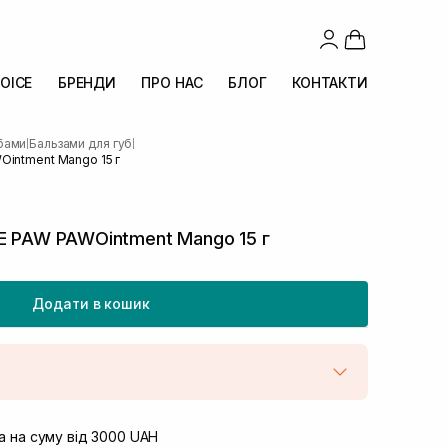
OICE
БРЕНДИ
ПРО НАС
БЛОГ
КОНТАКТИ
убами
Бальзами для губ
|
|
Ointment Mango 15 г
E PAW PAWOintment Mango 15 г
Додати в кошик
штою
В наявності
вул. Винниченка 4
 на суму від 3000 UAH
В наявності