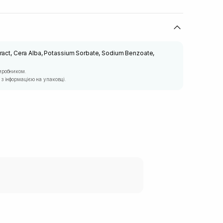
tract, Cera Alba, Potassium Sorbate, Sodium Benzoate,
иробником.
з інформацією на упаковці.