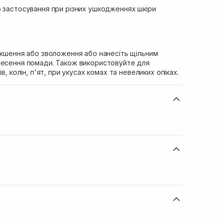
о застосування при різних ушкодженнях шкіри
якшення або зволоження або нанесіть щільним
несення помади. Також використовуйте для
в, колін, п'ят, при укусах комах та невеликих опіках.