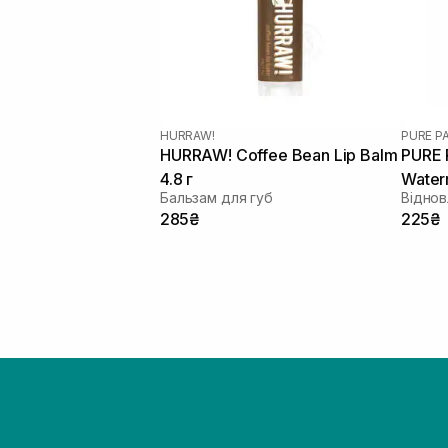
HURRAW!
PURE P
HURRAW! Coffee Bean Lip Balm
PURE 
4.8 г
Water
Бальзам для губ
285₴
225₴