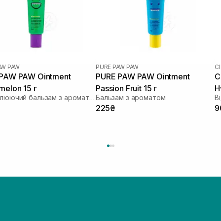
AW PAW
PURE PAW PAW
C
PAW PAW Ointment
PURE PAW PAW Ointment
C
melon 15 г
Passion Fruit 15 г
H
Відновлюючий бальзам з ароматом "Кавунова жуйка"
Бальзам з ароматом
225₴
9