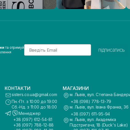
Email
ини
та отримуй
підписатись
влення
КОНТАКТИ
МАГАЗИНИ
sisters.co.ua@gmail.com
м. Львів, вул. Степана Бандер
Пн.-Пт. з 10:00 до 19:00
+38 (098) 778-13-79
Сб.-Нд. з 11:00 до 18:00
м. Львів, вул. Івана Франка, 36
Менеджер
+38 (097) 611-95-94
+38 (097) 612-54-81
м. Львів, вул. Академіка
+38 (097) 788-12-88
Підстригача, 1В (Duck's Lake)