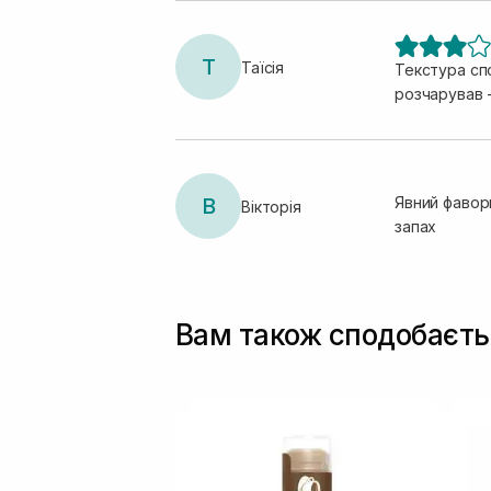
Т
Таїсія
Текстура спо
розчарував 
В
Явний фавори
Вікторія
запах
Вам також сподобаєть