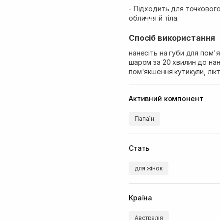
- Підходить для точковог
обличчя й тіла.
Спосіб використання
нанесіть на губи для пом'
шаром за 20 хвилин до на
пом'якшення кутикули, лікті
Активний компонент
Папаїн
Стать
для жінок
Країна
Австралія