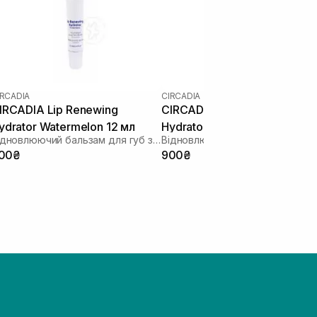
IRCADIA
CIRCADIA
IRCADIA Lip Renewing
CIRCADIA Lip Renewing
ydrator Watermelon 12 мл
Hydrator Naked 12 мл
Відновлюючий бальзам для губ з ароматом кавуна
00₴
900₴