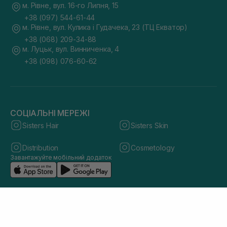
м. Рівне, вул. 16-го Липня, 15
+38 (097) 544-61-44
м. Рівне, вул. Кулика і Гудачека, 23 (ТЦ Екватор)
+38 (068) 209-34-88
м. Луцьк, вул. Винниченка, 4
+38 (098) 076-60-62
СОЦІАЛЬНІ МЕРЕЖІ
Sisters Hair
Sisters Skin
Distribution
Cosmetology
Завантажуйте мобільний додаток
© 2026 sisters.co.ua. Всі права захищено