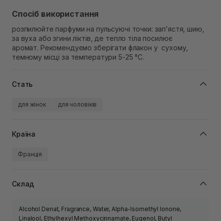
Спосіб використання
розпилюйте парфуми на пульсуючі точки: зап’ястя, шию,
за вуха або згини ліктів, де тепло тіла посилює
аромат.
Рекомендуємо зберігати флакон у сухому,
темному місці за температури 5-25 °C.
Стать
для жінок
для чоловіків
Країна
Франція
Склад
Alcohol Denat, Fragrance, Water, Alpha-Isomethyl Ionone,
Linalool, Ethylhexyl Methoxycinnamate, Eugenol, Butyl