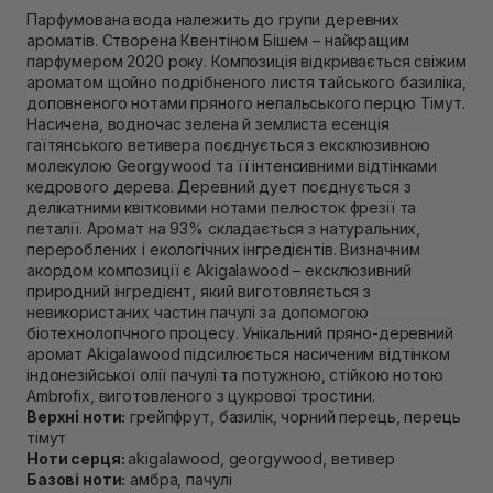
Самовивіз м. Рівне, вул. 16-го Липня, 15
Парфумована вода належить до групи деревних
Немає в наявності!
ароматів. Створена Квентіном Бішем – найкращим
Самовивіз м. Рівне, вул. Кулика і Гудачека 23 (ТЦ
парфумером 2020 року. Композиція відкривається свіжим
Екватор)
ароматом щойно подрібненого листя тайського базиліка,
Немає в наявності!
доповненого нотами пряного непальського перцю Тімут.
Насичена, водночас зелена й землиста есенція
гаїтянського ветивера поєднується з ексклюзивною
молекулою Georgywood та її інтенсивними відтінками
кедрового дерева. Деревний дует поєднується з
делікатними квітковими нотами пелюсток фрезії та
петалії.
Аромат на 93% складається з натуральних,
перероблених і екологічних інгредієнтів. Визначним
акордом композиції є Akigalawood – ексклюзивний
природний інгредієнт, який виготовляється з
невикористаних частин пачулі за допомогою
біотехнологічного процесу. Унікальний пряно-деревний
аромат Akigalawood підсилюється насиченим відтінком
індонезійської олії пачулі та потужною, стійкою нотою
Ambrofix, виготовленого з цукрової тростини.
Верхні ноти:
грейпфрут, базилік, чорний перець, перець
тімут
Ноти серця:
akigalawood, georgywood, ветивер
Базові ноти:
амбра, пачулі