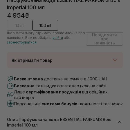
Парфумована вода ESSENTIAL PARFUMS Bois
Imperial 100 мл
4 954₴
10 ml
100 ml
Щоб мати змогу отримати повідомлення про
Повідомити
наявність, Вам необхідно
увійти
або
про
зареєструватися
.
наявність
Як отримати товар
Доставка Новою Поштою
Немає в наявності!
Безкоштовна
доставка на суму від 3000 UAH
Самовивіз м. Луцьк, вул. Винниченка 4
Безпечна
та швидка оплата карткою на сайті
Немає в наявності!
Лише
сертифікована продукція
від офіційних
Самовивіз м. Львів, вул. Академіка Підстригача, 1В
партнерів
(Duck’s Lake)
Персональна
система бонусів
, лояльності та знижок
Немає в наявності!
Самовивіз м. Львів, вул. Івана Франка 36
Немає в наявності!
Опис Парфумована вода ESSENTIAL PARFUMS Bois
Самовивіз м. Львів, вул. Степана Бандери 45
Imperial 100 мл
Немає в наявності!