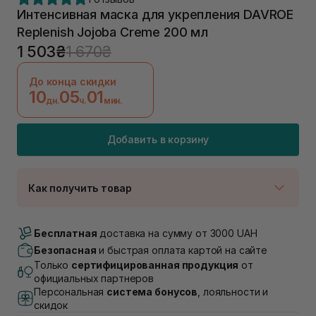
Интенсивная маска для укрепления DAVROE
Replenish Jojoba Creme 200 мл
1 503₴
1 670₴
До конца скидки
10
05
01
дн.
ч.
мин.
Добавить в корзину
Как получить товар
Доставка Новой Почтой
В наличии
Бесплатная
доставка на сумму от 3000 UAH
Самовывоз г. Луцк, Винниченка 4
Безопасная
и быстрая оплата картой на сайте
В наличии
Только
сертифицированная продукция
от
Самовывоз г. Львов, ул. Академика Подстригача,
официальных партнеров
1В (Duck's Lake)
Персональная
система бонусов
, лояльности и
Нет в наличии!
скидок
Самовывоз Львов (Ивана Франко 36)