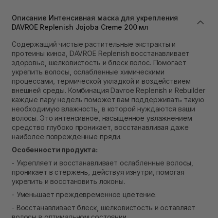
В наличии
Описание Интенсивная маска для укрепления
Самовывоз г. Львов ул. Степана Бандеры 43
DAVROE Replenish Jojoba Creme 200 мл
В наличии
Самовывоз Ровно
Содержащий чистые растительные экстракты и
В наличии
протеины киноа, DAVROE Replenish восстанавливает
Самовывоз г. Ровно, ул. Кулика и Гудачека 23 (ТЦ
здоровье, шелковистость и блеск волос. Помогает
Экватор)
укрепить волосы, ослабленные химическими
Нет в наличии!
процессами, термической укладкой и воздействием
внешней среды. Комбинация Davroe Replenish и Rebuilder
каждые пару недель поможет вам поддерживать такую ​​
необходимую влажность, в которой нуждаются ваши
волосы. Это интенсивное, насыщенное увлажнением
средство глубоко проникает, восстанавливая даже
наиболее поврежденные пряди.
Особенности продукта:
- Укрепляет и восстанавливает ослабленные волосы,
проникает в стержень, действуя изнутри, помогая
укрепить и восстановить локоны.
- Уменьшает преждевременное цветение.
- Восстанавливает блеск, шелковистость и оставляет
волосы в оптимальном состоянии.