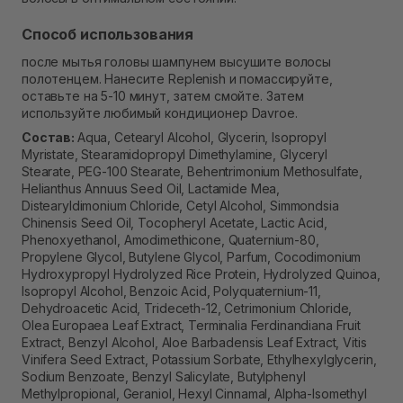
Способ использования
после мытья головы шампунем высушите волосы
полотенцем. Нанесите Replenish и помассируйте,
оставьте на 5-10 минут, затем смойте. Затем
используйте любимый кондиционер Davroe.
Состав:
Aqua, Cetearyl Alcohol, Glycerin, Isopropyl
Myristate, Stearamidopropyl Dimethylamine, Glyceryl
Stearate, PEG-100 Stearate, Behentrimonium Methosulfate,
Helianthus Annuus Seed Oil, Lactamide Mea,
Distearyldimonium Chloride, Cetyl Alcohol, Simmondsia
Chinensis Seed Oil, Tocopheryl Acetate, Lactic Acid,
Phenoxyethanol, Amodimethicone, Quaternium-80,
Propylene Glycol, Butylene Glycol, Parfum, Cocodimonium
Hydroxypropyl Hydrolyzed Rice Protein, Hydrolyzed Quinoa,
Isopropyl Alcohol, Benzoic Acid, Polyquaternium-11,
Dehydroacetic Acid, Trideceth-12, Cetrimonium Chloride,
Olea Europaea Leaf Extract, Terminalia Ferdinandiana Fruit
Extract, Benzyl Alcohol, Aloe Barbadensis Leaf Extract, Vitis
Vinifera Seed Extract, Potassium Sorbate, Ethylhexylglycerin,
Sodium Benzoate, Benzyl Salicylate, Butylphenyl
Methylpropional, Geraniol, Hexyl Cinnamal, Alpha-Isomethyl