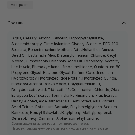
Австралия
Состав
Aqua, Cetearyl Alcohol, Glycerin, Isopropyl Myristate,
Stearamidopropyl Dimethylamine, Glyceryl Stearate, PEG-100
Stearate, Behentrimonium Methosulfate, Helianthus Annuus
Seed Oil, Lactamide Mea, Distearyldimonium Chloride, Cetyl
Alcohol, Simmondsia Chinensis Seed Oil, Tocopheryl Acetate,
Lactic Acid, Phenoxyethanol, Amodimethicone, Quaternium-80,
Propylene Glycol, Butylene Glycol, Parfum, Cocodimonium
Hydroxypropyl Hydrolyzed Rice Protein, Hydrolyzed Quinoa,
Isopropyl Alcohol, Benzoic Acid, Polyquaternium-11,
Dehydroacetic Acid, Trideceth-12, Cetrimonium Chloride, Olea
Europaea Leaf Extract, Terminalia Ferdinandiana Fruit Extract,
Benzyl Alcohol, Aloe Barbadensis Leaf Extract, Vitis Vinifera
Seed Extract, Potassium Sorbate, Ethylhexylglycerin, Sodium
Benzoate, Benzyl Salicylate, Butylphenyl Methylpropional,
Geraniol, Hexyl Cinnamal, Alpha-Isomethyl Ionone.
Состав средства может изменяться производителем.
Перед использованием ознакомьтесь с информацией на упаковке.