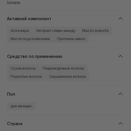
Ionone.
Активний компонент
Алое вера
Экстракт сливы какаду
Масло жожоба
Масло подсолнечника
Протеины киноа
Средство по применению
Сухие волосы
Поврежденные волосы
Пористые волосы
Окрашенные волосы
Пол
для женщин
Страна