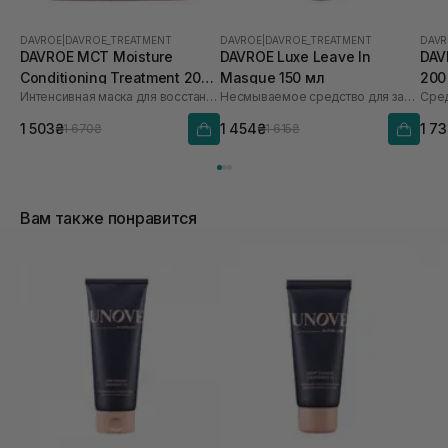
DAVROE
|
DAVROE_TREATMENT
DAVROE
|
DAVROE_TREATMENT
DAVR
DAVROE MСT Moisture
DAVROE Luxe Leave In
DAV
Conditioning Treatment 200
Masque 150 мл
200
Интенсивная маска для восстановления
Несмываемое средство для защиты от солнца и воды
мл
1 503₴
1 454₴
1 7
1 670₴
1 615₴
Вам также понравится