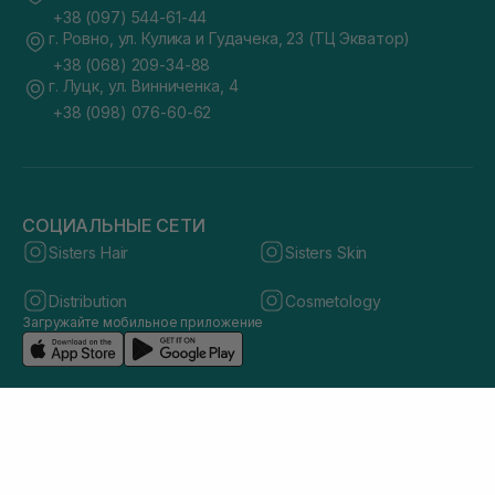
+38 (097) 544-61-44
г. Ровно, ул. Кулика и Гудачека, 23 (ТЦ Экватор)
+38 (068) 209-34-88
г. Луцк, ул. Винниченка, 4
+38 (098) 076-60-62
СОЦИАЛЬНЫЕ СЕТИ
Sisters Hair
Sisters Skin
Distribution
Cosmetology
Загружайте мобильное приложение
© 2026 sisters.co.ua. Все права защищены