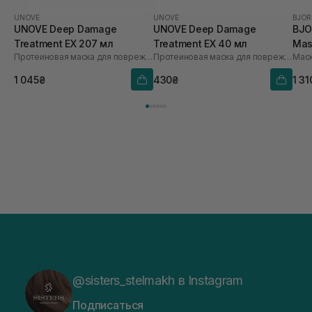
UNOVE
UNOVE
BJOR
UNOVE Deep Damage
UNOVE Deep Damage
BJO
Treatment EX 207 мл
Treatment EX 40 мл
Mas
Протеиновая маска для поврежденных волос DR.FORHAIR
Протеиновая маска для поврежденных волос DR.FORHAIR
Маск
1 045₴
430₴
1 31
@sisters_stelmakh в Instagram
Подписаться