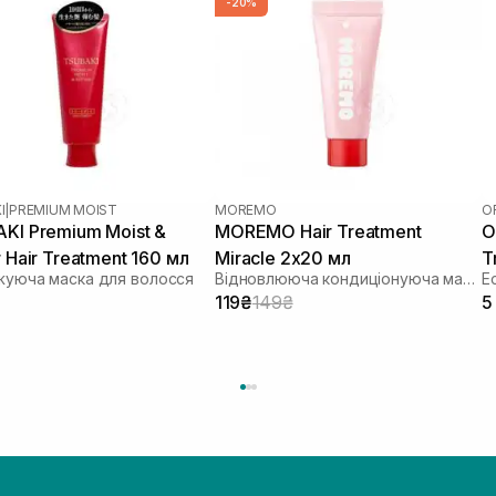
-20%
I
|
PREMIUM MOIST
MOREMO
O
KI Premium Moist &
MOREMO Hair Treatment
O
 Hair Treatment 160 мл
Miracle 2х20 мл
T
жуюча маска для волосся
Відновлююча кондиціонуюча маска для волосся
119₴
149₴
5