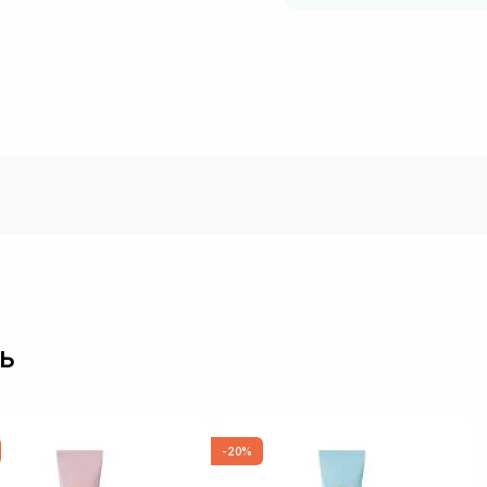
ь
-20%