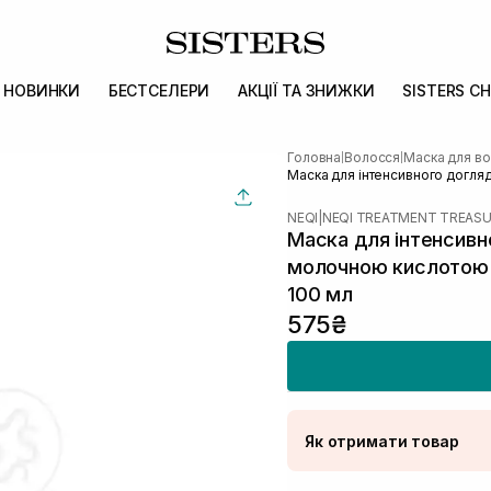
НОВИНКИ
БЕСТСЕЛЕРИ
АКЦІЇ ТА ЗНИЖКИ
SISTERS CH
Головна
Волосся
Маска для в
|
|
Маска для інтенсивного догляд
NEQI
|
NEQI TREATMENT TREAS
Маска для інтенсивн
молочною кислотою NE
100 мл
575₴
Як отримати товар
Доставка Новою По