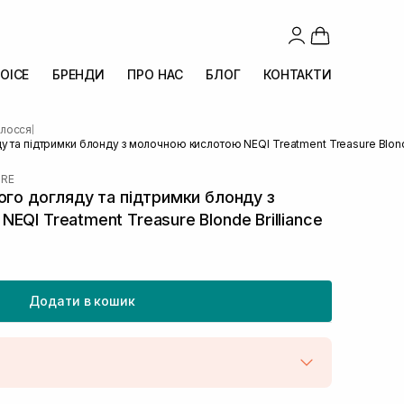
OICE
БРЕНДИ
ПРО НАС
БЛОГ
КОНТАКТИ
олосся
|
у та підтримки блонду з молочною кислотою NEQI Treatment Treasure Blonde
URE
ого догляду та підтримки блонду з
QI Treatment Treasure Blonde Brilliance
Додати в кошик
штою
В наявності