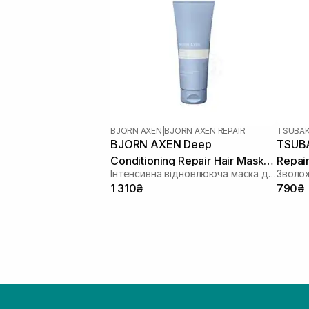
BJORN AXEN
|
BJORN AXEN REPAIR
TSUBAK
BJORN AXEN Deep
TSUBA
Conditioning Repair Hair Mask
Repair
Інтенсивна відновлююча маска для волосся
Зволо
200 мл
1 310₴
790₴