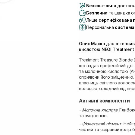
Безкоштовна
Самовивіз м. Луцьк, 
доставка
Самовивіз м. Львів, в
Безпечна
та швидка оп
(Duck’s Lake)
Лише
сертифікована 
Самовивіз м. Львів, в
Персональна
система 
Самовивіз м. Львів, 
Самовивіз м. Рівне, ву
Опис Маска для інтенсив
Самовивіз м. Рівне, в
кислотою NEQI Treatment T
Екватор)
Treatment Treasure Blonde 
що надає професійний догл
та молочною кислотою (AH
сприяючи його зміцненню.
власниць світлого волосс
волоссю холодний відтіно
Активні компоненти
- Молочна кислота
. Глибо
та зміцненню.
- Фіолетовий пігмент.
Нейтр
чистий та яскравий колір 