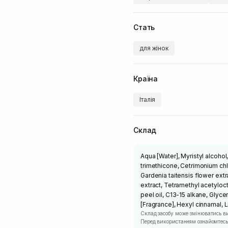
Стать
для жінок
Країна
Італія
Склад
Aqua [Water], Myristyl alcohol
trimethicone, Cetrimonium chlo
Gardenia taitensis flower extr
extract, Tetramethyl acetyloct
peel oil, C13-15 alkane, Glyce
[Fragrance], Hexyl cinnamal, 
Склад засобу може змінюватись в
Перед використанням ознайомтесь 