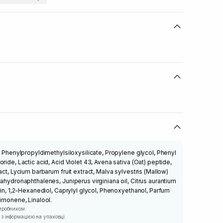
, Phenylpropyldimethylsiloxysilicate, Propylene glycol, Phenyl
ride, Lactic acid, Acid Violet 43, Avena sativa (Oat) peptide,
act, Lycium barbarum fruit extract, Malva sylvestris (Mallow)
ahydronaphthalenes, Juniperus virginiana oil, Citrus aurantium
rin, 1,2-Hexanediol, Caprylyl glycol, Phenoxyethanol, Parfum
Limonene, Linalool.
иробником.
з інформацією на упаковці.