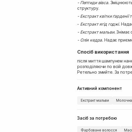
- Пептиди вівса.
Зміцнюють
структуру.
- Екстракт квітки ґарденії 
-
Екстракт ягід годжі.
Надає
- Екстракт мальви.
Знімає 
- Олія кедра.
Надає приємн
Спосіб використання
після миття шампунем нане
розподіляючи по всій довжи
Ретельно змийте. За потр
Активний компонент
Екстракт мальви
Молочна
Засіб за потребою
Фарбоване волосся
Мас