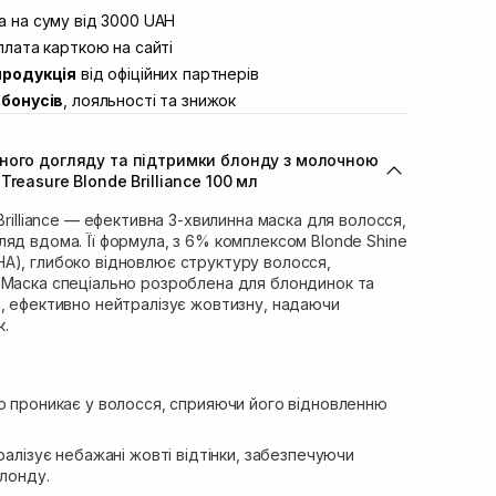
вул. Винниченка 4
 на суму від 3000 UAH
В наявності
ул. Академіка Підстригача, 1В
лата карткою на сайті
Немає в наявності!
продукція
від офіційних партнерів
ул. Івана Франка 36
В наявності
бонусів
, лояльності та знижок
вул. Степана Бандери 45
В наявності
л. 16-го Липня, 15
В наявності
ного догляду та підтримки блонду з молочною
ул. Кулика і Гудачека 23 (ТЦ
Немає в наявності!
reasure Blonde Brilliance 100 мл
Brilliance — ефективна 3-хвилинна маска для волосся,
яд вдома. Її формула, з 6% комплексом Blonde Shine
A), глибоко відновлює структуру волосся,
 Маска спеціально розроблена для блондинок та
я, ефективно нейтралізує жовтизну, надаючи
к.
ко проникає у волосся, сприяючи його відновленню
алізує небажані жовті відтінки, забезпечуючи
блонду.