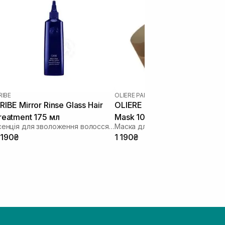
RIBE
OLIERE PARIS
|
OLIERE PARIS ORDINAIR
RIBE Mirror Rinse Glass Hair
OLIERE PARIS Ordinaire Hair
reatment 175 мл
Mask 100 мл
Есенція для зволоження волосся "Дзеркальна глазур"
 190₴
1 190₴