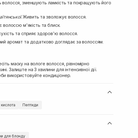
 волосся, зменшують ламкість та покращують його
таїтянської
. Живить та зволожує волосся.
 волоссю м'якість та блиск.
сухість та сприяє здоров'ю волосся.
ий аромат та додатково доглядає за волоссям.
сіть маску на вологе волосся, рівномірно
ні. Залиште на 3 хвилини для інтенсивної дії.
еби використовуйте кондиціонер.
 кислота
Пептиди
ки для блонду