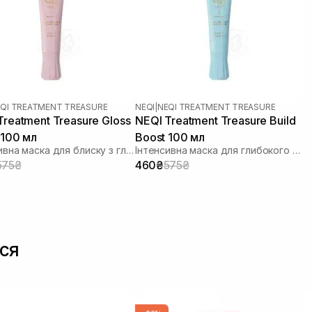
QI TREATMENT TREASURE
NEQI
|
NEQI TREATMENT TREASURE
Treatment Treasure Gloss
NEQI Treatment Treasure Build
 100 мл
Boost 100 мл
Інтенсивна маска для блиску з гліколевою кислотою
Інтенсивна маска для глибокого відновлення волосся з малеїновою кислотою
575₴
460₴
575₴
ся