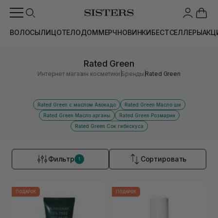
ВОЛОСЫ
ЛИЦО
ТЕЛО
ДОМ
МЕРЧ
НОВИНКИ
БЕСТСЕЛЛЕРЫ
АКЦ
Rated Green
|
|
Интернет магазин косметики
Бренды
Rated Green
Rated Green с маслом Авокадо
Rated Green Масло ши
Rated Green Масло арганы
Rated Green Розмарин
Rated Green Сок гибискуса
Фильтр
Сортировать
1
ПОДАРОК
ПОДАРОК