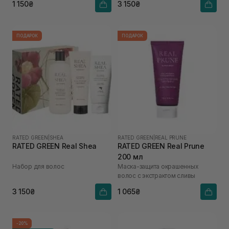
1 150₴
3 150₴
ПОДАРОК
ПОДАРОК
RATED GREEN
|
SHEA
RATED GREEN
|
REAL PRUNE
RATED GREEN Real Shea
RATED GREEN Real Prune
200 мл
Набор для волос
Маска-защита окрашенных
волос с экстрактом сливы
3 150₴
1 065₴
-20%