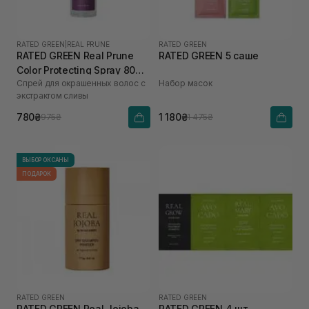
RATED GREEN
|
REAL PRUNE
RATED GREEN
RATED GREEN Real Prune
RATED GREEN 5 саше
Color Protecting Spray 80
Спрей для окрашенных волос с
Набор масок
мл
экстрактом сливы
780₴
1 180₴
975₴
1 475₴
ВЫБОР ОКСАНЫ
ПОДАРОК
RATED GREEN
RATED GREEN
RATED GREEN Real Jojoba
RATED GREEN 4 шт