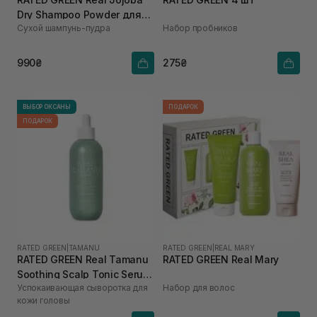
Dry Shampoo Powder для
Сухой шампунь-пудра
Набор пробников
жирної шкіри голови та
об'єму волосся 17,5 г
990₴
275₴
ВЫБОР ОКСАНЫ
ПОДАРОК
ПОДАРОК
RATED GREEN
|
TAMANU
RATED GREEN
|
REAL MARY
RATED GREEN Real Tamanu
RATED GREEN Real Mary
Soothing Scalp Tonic Serum
Успокаивающая сыворотка для
Набор для волос
100 мл
кожи головы