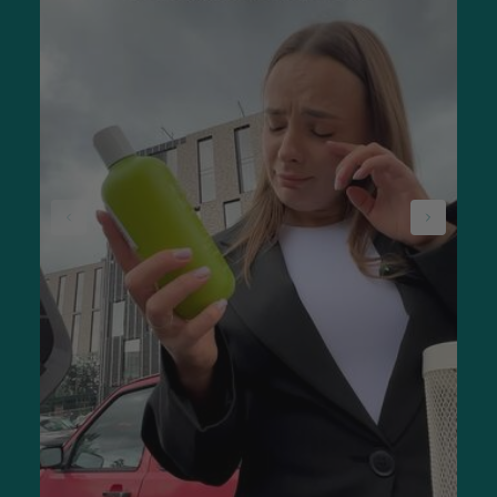
действием. Оно способствует заживлению
микроповреждений, устраняет раздражение и зуд,
увлажняет и питает волосы, придает им блеск и силу.
Также есть несмываемые средства из серии Detangling
Hair Mist и косметика против выпадения, для укрепления и
роста волос. В каждой серии можно выбрать шампунь и
маску для волос. В Украине корейская косметика
продается в больших флаконах и одноразовых саше так же,
как предлагает Rated Green официальный сайт.
Где купить Rated Green?
В интернет-магазине SISTERS есть корейская косметика
Rated Green. Вы можете купить профессиональные
шампуни, маски, термозащиту, парфюмированные мисты,
несмываемые масла и спреи. В основном они
предназначены для женщин, но есть также средства для
детей и мужчин. Будьте внимательны, оформляя заказ, -
обязательно читайте описания товаров.
Чтобы быстро выбрать средства для ухода за волосами,
отфильтруйте товары по их особенностям и типу кожи
головы. Ознакомьтесь с составом, назначением и
действием косметики. Если хотите заказать несколько
товаров, посмотрите наборы из профессионального
шампуня, маски и лосьона для волос. Если набор вам не
подходит, добавьте в корзину несколько средств из одной