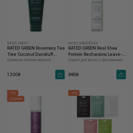
RATED GREEN
RATED GREEN
|
SHEA
RATED GREEN Rosemary Tea
RATED GREEN Real Shea
Tree Coconut Dandruff
Protein Recharging Leave-in
Шампунь против перхоти
Спрей для волос с протеинами
Relief Shampoo 200 мл
Treatment Spray для
пошкодженого та сухого
волосся 80 мл
1 200₴
990₴
-20%
-20%
ПОДАРОК