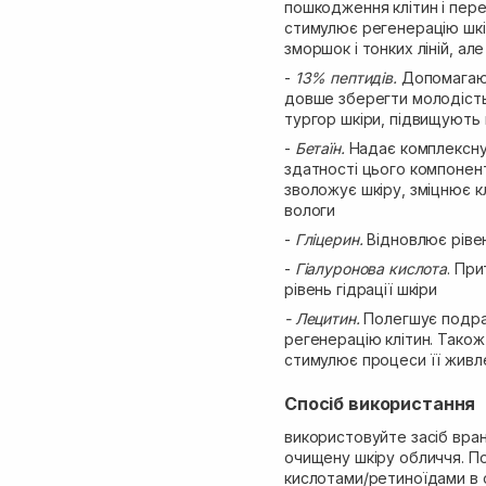
пошкодження клітин і пере
стимулює регенерацію шкір
зморшок і тонких ліній, але
-
13% пептидів.
Допомагают
довше зберегти молодість
тургор шкіри, підвищують 
-
Бетаїн.
Надає комплексну 
здатності цього компонент
зволожує шкіру, зміцнює 
вологи
-
Гліцерин.
Відновлює рівен
-
Гіалуронова кислота
. Пр
рівень гідрації шкіри
- Лецитин.
Полегшує подраз
регенерацію клітин. Також
стимулює процеси її живл
Спосіб використання
використовуйте засіб вранц
очищену шкіру обличчя. П
кислотами/ретиноїдами в 