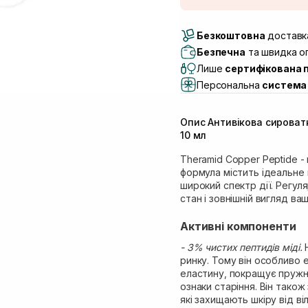
Доставка Новою По
Безкоштовна
Самовивіз м. Луцьк, 
доставка
Самовивіз м. Львів, в
Безпечна
та швидка оп
(Duck’s Lake)
Лише
сертифікована 
Самовивіз м. Львів, в
Персональна
система 
Самовивіз м. Львів, 
Самовивіз м. Рівне, ву
Опис Антивікова сироват
Самовивіз м. Рівне, в
10 мл
Екватор)
Theramid Copper Peptide - 
формула містить ідеальне 
широкий спектр дії. Регу
стан і зовнішній вигляд ваш
Активні компоненти
- 3% чистих пептидів міді.
ринку. Тому він особливо 
еластину, покращує пружні
ознаки старіння. Він також
які захищають шкіру від ві