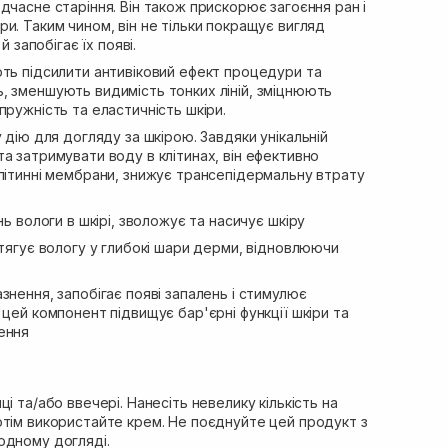
дчасне старіння. Він також прискорює загоєння ран і
и. Таким чином, він не тільки покращує вигляд
 й запобігає їх появі.
ь підсилити антивіковий ефект процедури та
, зменшують видимість тонких ліній, зміцнюють
пружність та еластичність шкіри.
дію для догляду за шкірою. Завдяки унікальній
а затримувати воду в клітинах, він ефективно
клітинні мембрани, знижує трансепідермальну втрату
ь вологи в шкірі, зволожує та насичує шкіру
итягує вологу у глибокі шари дерми, відновлюючи
нення, запобігає появі запалень і стимулює
 цей компонент підвищує бар'єрні функції шкіри та
ення
і та/або ввечері. Нанесіть невелику кількість на
отім використайте крем. Не поєднуйте цей продукт з
одному догляді.