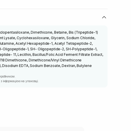
clopentasiloxane, Dimethicone, Betaine, Bis (Tripeptide-1)
t Lysate, Cyclohexasiloxane, Glycerin, Sodium Chloride,
lutamine, Acetyl Hexapeptide-1, Acetyl Tetrapeptide-2,
 SH-Oligopeptide-1, SH- Oligopeptide-2, SH-Polypeptide-1,
de- 11, Lecithin, Bacillus/Folic Acid Ferment Filtrate Extract,
18 Dimethicone, Dimethicone/Vinyl Dimethicone
l, Disodium EDTA, Sodium Benzoate, Dextran, Butylene
иробником.
з інформацією на упаковці.