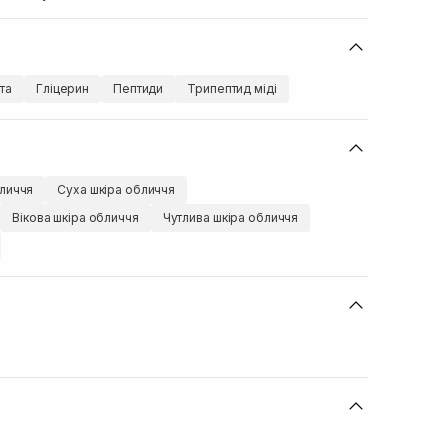
та
Гліцерин
Пептиди
Трипептид міді
личчя
Суха шкіра обличчя
Вікова шкіра обличчя
Чутлива шкіра обличчя