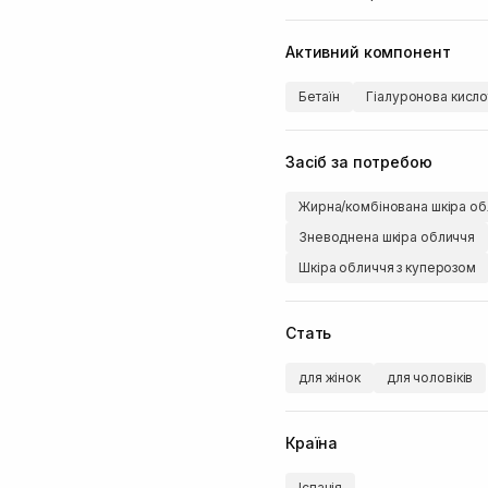
Активний компонент
Бетаїн
Гіалуронова кисло
Засіб за потребою
Жирна/комбінована шкіра об
Зневоднена шкіра обличчя
Шкіра обличчя з куперозом
Стать
для жінок
для чоловіків
Країна
Іспанія