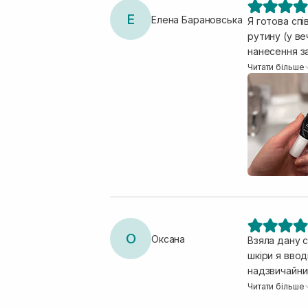
Е
Елена Барановська
Я готова спі
рутину (у вечірній мала ретинол). Викори
нанесення за
вбирається т
Читати більше
чудово, тон 
вигідніше, т
О
Оксана
Взяла дану с
шкіри я вво
надзвичайни
Приємна тек
Читати більше
закриваю баз