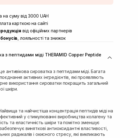
штою
Немає в наявності!
вул. Винниченка 4
 на суму від 3000 UAH
Немає в наявності!
ул. Академіка Підстригача, 1В
лата карткою на сайті
Немає в наявності!
продукція
від офіційних партнерів
ул. Івана Франка 36
Немає в наявності!
бонусів
, лояльності та знижок
вул. Степана Бандери 45
Немає в наявності!
л. 16-го Липня, 15
В наявності
ка з пептидами міді THERAMID Copper Peptide
ул. Кулика і Гудачека 23 (ТЦ
Немає в наявності!
це антивікова сироватка з пептидами міді. Багата
поєднання активних інгредієнтів, які проявляють
лярне використання сироватки покращить загальний
ої шкіри.
Найвища та найчистіша концентрація пептидів міді на
ефективний у стимулюванні виробництва колагену та
сть та еластичність шкіри та помітно зменшує
 забезпечує виняткові антиоксидантні властивості,
льних радикалів і окисного стресу, які викликають