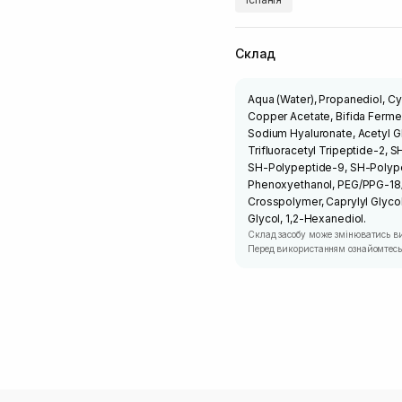
Склад
Aqua (Water), Propanediol, Cy
Copper Acetate, Bifida Fermen
Sodium Hyaluronate, Acetyl G
Trifluoracetyl Tripeptide-2,
SH-Polypeptide-9, SH-Polypepti
Phenoxyethanol, PEG/PPG-18/
Crosspolymer, Caprylyl Glyco
Glycol, 1,2-Hexanediol.
Склад засобу може змінюватись в
Перед використанням ознайомтесь 