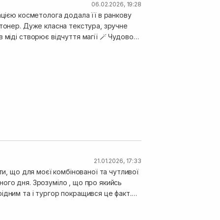
06.02.2026, 19:28
дацією косметолога додала її в ранкову
 міді створює відчуття магії 🪄 Чудово
й, вологий фініш. Шкіра прийняла її
ініатюри, бо так по ціні на ЧП було
гляді, буде на повторі 100% 🥰
21.01.2026, 17:33
ти, що для моєї комбінованої та чутливої
ого дня. Зрозуміло , що про якийсь
ідним та і тургор покращився це факт.
через хв 15 після нанесення ще
синій колір.