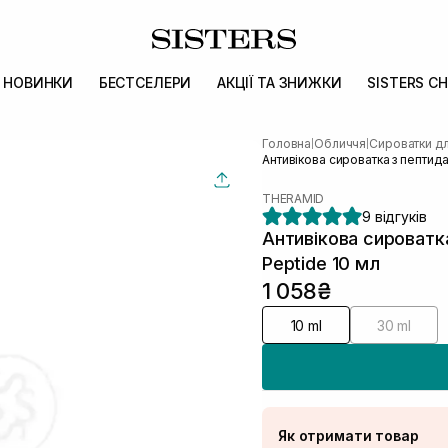
НОВИНКИ
БЕСТСЕЛЕРИ
АКЦІЇ ТА ЗНИЖКИ
SISTERS CH
Головна
Обличчя
Сироватки д
|
|
Антивікова сироватка з пептид
THERAMID
9 відгуків
Антивікова сироватк
Peptide 10 мл
1 058₴
10 ml
30 ml
Як отримати товар