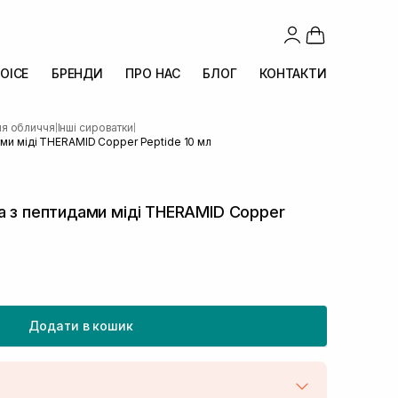
OICE
БРЕНДИ
ПРО НАС
БЛОГ
КОНТАКТИ
ля обличчя
Інші сироватки
|
|
ами міді THERAMID Copper Peptide 10 мл
а з пептидами міді THERAMID Copper
Додати в кошик