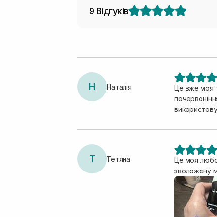
9 Відгуків
Н
Наталія
Це вже моя тре
почервонінн
використовув
Т
Тетяна
Це моя любов
зволожену мі