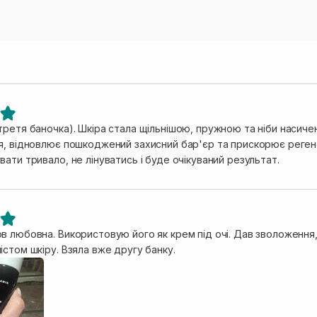
тя баночка). Шкіра стала щільнішою, пружною та ніби насиченою зсередини. Сиро
я, відновлює пошкоджений захисний бар'єр та прискорює реге
ати тривало, не лінуватись і буде очікуваний результат.
 любовна. Використовую його як крем під очі. Дав зволоження, 
стом шкіру. Взяла вже другу банку.