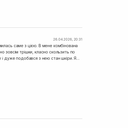
26.04.2026, 20:31
милась саме з цією. В мене комбінована
у і дуже подобався з нею стан шкіри. Я
ивала кремом. Колір сироватки такий
остійній основі. Зараз її немає в моєму
имку я точно її повторю.