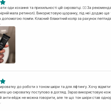
вати оди кохання та прихильності цій сироватці. ❤️‍🔥 За рекомен
стовую щоранку, під неї додаю ще тонер. Дуже класна текстура, зручне
 допомогою помпи. Класний блакитний колір за рахунок пептидів
а абсолютно не залишає за собою липкість, має класний сатинови
помітно рівніший, однорідніший, шкіра більш наповнена. Брала 3 м
ому ще дві будуть відразу наступними. Однозначно фаворит в до
ироватку до роботи з тоном шкіри та для ліфтингу. Хочу відміти
дила цю сироватку поступово в догляд. Зараз використовую кожн
й анти ейдж не можна говорити, але те що тон шкіри став однор
стура, гарно поглинається, дає комфортне зволоження. Проте я 
овим кремом. Через пептиди міді в складі сироватка має гарний 