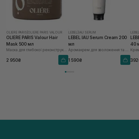
OLIERE PARIS
|
OLIERE PARIS VALOUR
LEBEL
|
IAU SERUM
LEBE
OLIERE PARIS Valour Hair
LEBEL IAU Serum Cream 200
LEBE
Mask 500 мл
мл
40 
Маска для глибокої реконструкції і зміцнення волосся
Аромакрем для зволоження та розгладження волосся
2 950₴
1 590₴
392