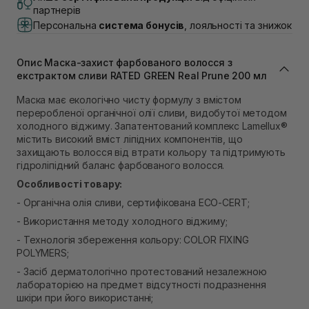
Самовивіз м. Львів, вул. Академіка Підстригача, 1В
партнерів
(Duck’s Lake)
Персональна
система бонусів
, лояльності та знижок
В наявності
Самовивіз м. Львів, вул. Івана Франка 36
В наявності
Опис Маска-захист фарбованого волосся з
Самовивіз м. Львів, вул. Степана Бандери 45
екстрактом сливи RATED GREEN Real Prune 200 мл
В наявності
Маска має екологічно чисту формулу з вмістом
Самовивіз м. Рівне, вул. 16-го Липня, 15
переробленої органічної олії сливи, видобутої методом
В наявності
холодного віджиму. Запатентований комплекс Lamellux®
Самовивіз м. Рівне, вул. Кулика і Гудачека 23 (ТЦ
містить високий вміст ліпідних компонентів, що
Екватор)
захищають волосся від втрати кольору та підтримують
В наявності
гідроліпідний баланс фарбованого волосся.
Особливості товару:
- Органічна олія сливи, сертифікована ECO-CERT;
- Використання методу холодного віджиму;
- Технологія збереження кольору: COLOR FIXING
POLYMERS;
- Засіб дерматологічно протестований незалежною
лабораторією на предмет відсутності подразнення
шкіри при його використанні;