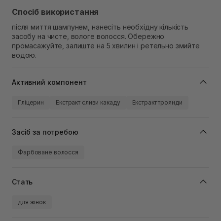
Спосіб використання
після миття шампунем, нанесіть необхідну кількість
засобу на чисте, вологе волосся. Обережно
промасажуйте, залиште на 5 хвилин і ретельно змийте
водою.
Активний компонент
Гліцерин
Екстракт сливи какаду
Екстракт троянди
Засіб за потребою
Фарбоване волосся
Стать
для жінок