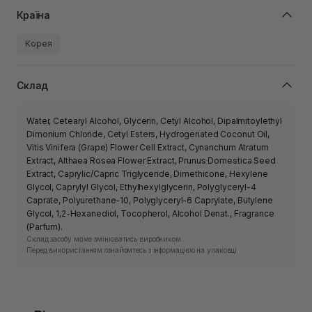
Країна
Корея
Склад
Water, Cetearyl Alcohol, Glycerin, Cetyl Alcohol, Dipalmitoylethyl
Dimonium Chloride, Cetyl Esters, Hydrogenated Coconut Oil,
Vitis Vinifera (Grape) Flower Cell Extract, Cynanchum Atratum
Extract, Althaea Rosea Flower Extract, Prunus Domestica Seed
Extract, Caprylic/Capric Triglyceride, Dimethicone, Hexylene
Glycol, Caprylyl Glycol, Ethylhexylglycerin, Polyglyceryl-4
Caprate, Polyurethane-10, Polyglyceryl-6 Caprylate, Butylene
Glycol, 1,2-Hexanediol, Tocopherol, Alcohol Denat., Fragrance
(Parfum).
Склад засобу може змінюватись виробником.
Перед використанням ознайомтесь з інформацією на упаковці.