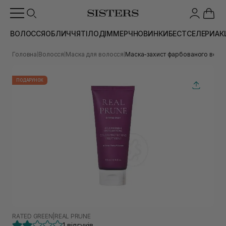
ВОЛОССЯ
ОБЛИЧЧЯ
ТІЛО
ДІМ
МЕРЧ
НОВИНКИ
БЕСТСЕЛЕРИ
АК
Головна
Волосся
Маска для волосся
Маска-захист фарбованого волос
|
|
|
ПОДАРУНОК
RATED GREEN
|
REAL PRUNE
1 відгуків