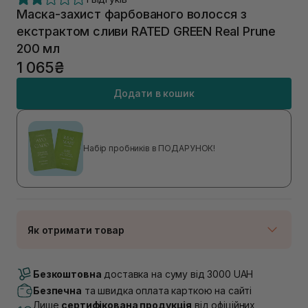
Маска-захист фарбованого волосся з
екстрактом сливи RATED GREEN Real Prune
200 мл
1 065₴
Додати в кошик
Набір пробників в ПОДАРУНОК!
Як отримати товар
Доставка Новою Поштою
В наявності
Безкоштовна
доставка на суму від 3000 UAH
Самовивіз м. Луцьк, вул. Винниченка 4
Безпечна
та швидка оплата карткою на сайті
В наявності
Лише
сертифікована продукція
від офіційних