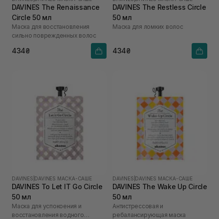
DAVINES The Renaissance
DAVINES The Restless Circle
Circle 50 мл
50 мл
Маска для восстановления
Маска для ломких волос
сильно поврежденных волос
434₴
434₴
DAVINES
|
DAVINES МАСКА-САШЕ
DAVINES
|
DAVINES МАСКА-САШЕ
DAVINES To Let IT Go Circle
DAVINES The Wake Up Circle
50 мл
50 мл
Маска для успокоения и
Антистрессовая и
восстановления водного
ребалансирующая маска