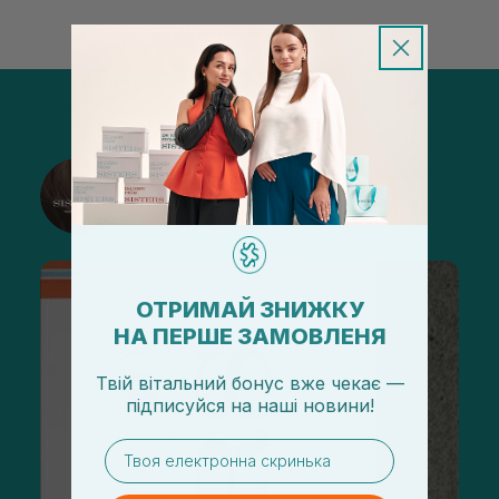
@sisters_stelmakh в Instagram
Подписаться
ОТРИМАЙ ЗНИЖКУ
НА ПЕРШЕ ЗАМОВЛЕНЯ
Твій вітальний бонус вже чекає —
підписуйся
на
наші новини!
email