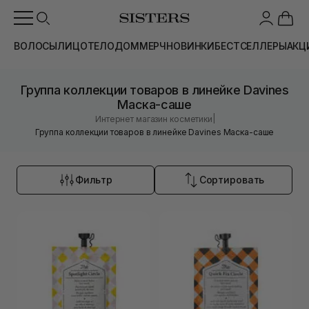
ВОЛОСЫ
ЛИЦО
ТЕЛО
ДОМ
МЕРЧ
НОВИНКИ
БЕСТСЕЛЛЕРЫ
АКЦ
Группа коллекции товаров в линейке Davines
Маска-саше
|
Интернет магазин косметики
Группа коллекции товаров в линейке Davines Маска-саше
Фильтр
Сортировать