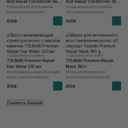
And Repair Conditioner Refill
And Repair Conditioner 450
Кондиционер для премиум
Кондиционер для премиум
300 мл
мл
восстановления волос
восстановления волос
630₴
900₴
TSUBAKI
|
PREMIUM REPAIR
TSUBAKI
|
PREMIUM REPAIR
TSUBAKI Premium Repair
TSUBAKI Premium Repair
Hair Water 210 мл
Mask 180 г
Восстанавливающий спрей для
Маска для мгновенного
волос с маслом камелии
восстановления волос «0
секунд»
850₴
850₴
Показать больше