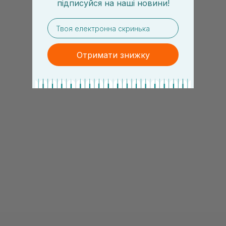
підписуйся
на
наші новини!
email
Отримати знижку