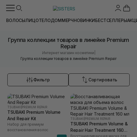
ВОЛОСЫ
ЛИЦО
ТЕЛО
ДОМ
МЕРЧ
НОВИНКИ
БЕСТСЕЛЛЕРЫ
АКЦ
Группа коллекции товаров в линейке Premium
Repair
|
Интернет магазин косметики
Группа коллекции товаров в линейке Premium Repair
Фильтр
Сортировать
TSUBAKI
|
PREMIUM REPAIR
TSUBAKI Premium Volume
And Repair Kit
TSUBAKI
|
PREMIUM REPAIR
TSUBAKI Premium Volume &
Набор для премиум
восстановления волос
Repair Hair Treatment 160
Восстанавливающая маска для
мл