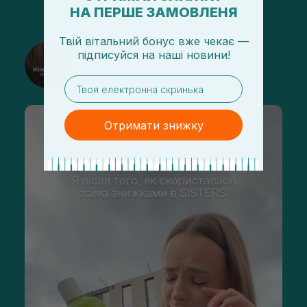
НА ПЕРШЕ ЗАМОВЛЕНЯ
Твій вітальний бонус вже чекає —
@sisters_stelmakh в Instagram
підписуйся
на
наші новини!
Підписатися
email
Отримати знижку