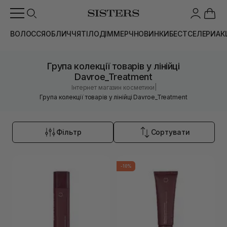
ВОЛОССЯ
ОБЛИЧЧЯ
ТІЛО
ДІМ
МЕРЧ
НОВИНКИ
БЕСТСЕЛЕРИ
АК
Група колекції товарів у лінійці
Davroe_Treatment
|
Інтернет магазин косметики
Група колекції товарів у лінійці Davroe_Treatment
Фільтр
Сортувати
-10%