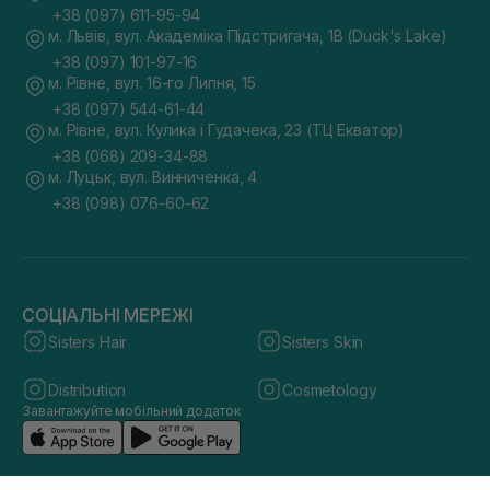
+38 (097) 611-95-94
м. Львів, вул. Академіка Підстригача, 1В (Duck's Lake)
+38 (097) 101-97-16
м. Рівне, вул. 16-го Липня, 15
+38 (097) 544-61-44
м. Рівне, вул. Кулика і Гудачека, 23 (ТЦ Екватор)
+38 (068) 209-34-88
м. Луцьк, вул. Винниченка, 4
+38 (098) 076-60-62
СОЦІАЛЬНІ МЕРЕЖІ
Sisters Hair
Sisters Skin
Distribution
Cosmetology
Завантажуйте мобільний додаток