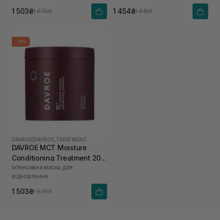
1 503₴
1 454₴
1 670₴
1 615₴
-10%
DAVROE
|
DAVROE_TREATMENT
DAVROE MСT Moisture
Conditioning Treatment 200
Інтенсивна маска для
мл
відновлення
1 503₴
1 670₴