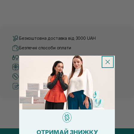
Безкоштовна доставка від 3000 UAH
Безпечні способи оплати
Тільки оригінальна косметика
Система бонусів та лояльності
Кращі ціни та топ товари
Рекомендації від косметологів
ОТРИМАЙ ЗНИЖКУ