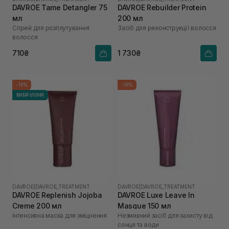
DAVROE Tame Detangler 75
DAVROE Rebuilder Protein
мл
200 мл
Спрей для розплутування
Засіб для реконструкції волосся
волосся
710₴
1 730₴
-10%
-10%
ВИБІР ІЛОНИ
DAVROE
|
DAVROE_TREATMENT
DAVROE
|
DAVROE_TREATMENT
DAVROE Replenish Jojoba
DAVROE Luxe Leave In
Creme 200 мл
Masque 150 мл
Інтенсивна маска для зміцнення
Незмивний засіб для захисту від
сонця та води