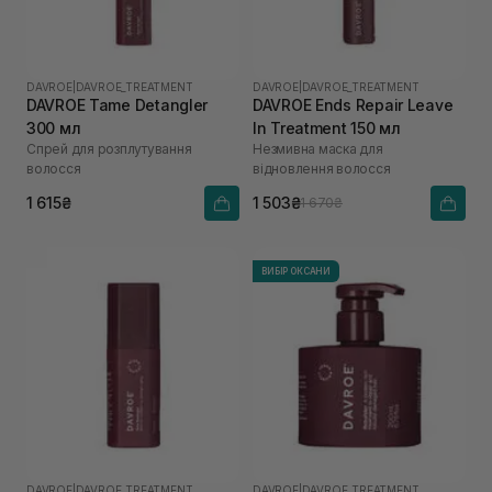
DAVROE
|
DAVROE_TREATMENT
DAVROE
|
DAVROE_TREATMENT
DAVROE Tame Detangler
DAVROE Ends Repair Leave
300 мл
In Treatment 150 мл
Спрей для розплутування
Незмивна маска для
волосся
відновлення волосся
1 615₴
1 503₴
1 670₴
ВИБІР ОКСАНИ
DAVROE
|
DAVROE_TREATMENT
DAVROE
|
DAVROE_TREATMENT