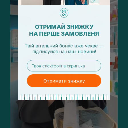
ОТРИМАЙ ЗНИЖКУ
НА ПЕРШЕ ЗАМОВЛЕНЯ
Твій вітальний бонус вже чекає —
підписуйся
на
наші новини!
email
Отримати знижку