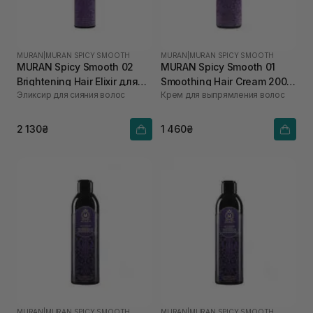
MURAN
|
MURAN SPICY SMOOTH
MURAN
|
MURAN SPICY SMOOTH
MURAN Spicy Smooth 02
MURAN Spicy Smooth 01
Brightening Hair Elixir для
Smoothing Hair Cream 200
Эликсир для сияния волос
Крем для выпрямления волос
розгладження та захисту
мл
кольору 50 мл
2 130₴
1 460₴
MURAN
|
MURAN SPICY SMOOTH
MURAN
|
MURAN SPICY SMOOTH